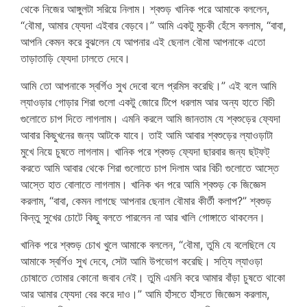
থেকে নিজের আঙ্গুলটা সরিয়ে নিলাম। শ্বশুড় খানিক পরে আমাকে বললেন,
“বৌমা, আমার ফ্যেদা এইবার বেড়বে।” আমি একটু মুচকী হেঁসে বললাম, “বাবা,
আপনি কেমন করে বুঝলেন যে আপনার এই ছেনাল বৌমা আপনাকে এতো
তাড়াতাড়ি ফ্যেদা ঢালতে দেবে।
আমি তো আপনাকে স্বর্গিও সুখ দেবো বলে প্রমিস করেছি।” এই বলে আমি
ল্যাওড়ার গোড়ার শিরা গুলো একটু জোরে টিপে ধরলাম আর অন্য হাতে বিচী
গুলোতে চাপ দিতে লাগলাম। এমনি করলে আমি জানতাম যে শ্বশুড়ের ফ্যেদা
আবার কিছুখনের জন্য আটকে যাবে। তাই আমি আবার শ্বশুড়ের ল্যাওড়াটা
মুখে নিয়ে চুষতে লাগলাম। খানিক পরে শ্বশুড় ফ্যেদা ছারবার জন্য ছট্‌ফট্
করতে আমি আবার থেকে শিরা গুলোতে চাপ দিলাম আর বিচী গুলোতে আস্তে
আস্তে হাত বোলাতে লাগলাম। খানিক খন পরে আমি শ্বশুড় কে জিজ্ঞেস
করলাম, “বাবা, কেমন লাগছে আপনার ছেনাল বৌমার কীর্তী কলাপ?” শ্বশুড়
কিন্তু সুখের চোটে কিছু বলতে পারলেন না আর খালি গোঙ্গাতে থাকলেন।
খানিক পরে শ্বশুড় চোখ খুলে আমাকে বললেন, “বৌমা, তুমি যে বলেছিলে যে
আমাকে স্বর্গিও সুখ দেবে, সেটা আমি উপভোগ করেছি। সত্যি ল্যাওড়া
চোষাতে তোমার কোনো জবাব নেই। তুমি এমনি করে আমার বাঁড়া চুষতে থাকো
আর আমার ফ্যেদা বের করে দাও।” আমি হাঁসতে হাঁসতে জিজ্ঞেস করলাম,