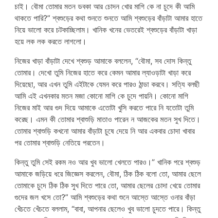
চাই। বৌমা তোমার মতন ডবকা আর চোদন খোর মাগি কে না চুদে কী আমি
থাকতে পারি?” শ্বশুড়ের কথা শুনতে শুনতে আমি শ্বশুড়ের বাঁড়াটা আমার হাতে
নিয়ে ভালো করে চটকাচ্ছিলাম। খানিক খনের ভেতরেই শ্বশুড়ের বাঁড়াটা খাড়া
হয়ে লক লক করতে লাগলো।
sasura bahu
নিজের খাড়া বাঁড়াটা দেখে শ্বশুড় আমাকে বললেন, “বৌমা, সব দোস কিন্তু
তোমার। দেখো তুমি নিজের হাতে করে কেমন আমার ল্যাওড়াটা খাড়া করে
দিয়েছো, আর এখন তুমি এইটাকে যেমন করে পারও ঠান্ডা করবে। সত্যি বলছী
আমি এই এখনকার মতন মজা কোনো মাগি কে চুদে পায়নি। কোনো মাগি
নিজের মাই আর গুদ দিয়ে আমাকে এতোটা খুসি করতে পারে নি যতোটা তুমি
করেছ। এমন কী তোমার শ্বাশুড়ি মাতাও পারেন ন আজকের মতন সুখ দিতে।
তোমার শ্বাশুড়ি কখনো আমার বাঁড়াটা চুষে দেয়ে নি আর একবার চোদা খাবার
পর তোমার শ্বাশুড়ি নেতিয়ে পরতেন।
কিন্তু তুমি সেই রকম নও আর খুব ভালো খেলতে পারও।” খানিক পরে শ্বশুড়
আমাকে জড়িয়ে ধরে জিজ্ঞেস করলেন, বৌমা, ঠিক ঠিক বলো তো, আমার ছেলে
তোমাকে চুদে ঠিক ঠিক সুখ দিতে পারে তো, আমার ছেলের চোদা খেয়ে তোমার
গুদের জল খসে তো?” আমি শ্বশুড়ের কথা শুনে আস্তে আস্তে ওনার বাঁড়া
খেঁচতে খেঁচতে বললাম, “বাবা, আপনার ছেলেও খুব ভালো চুদতে পারে। কিন্তু