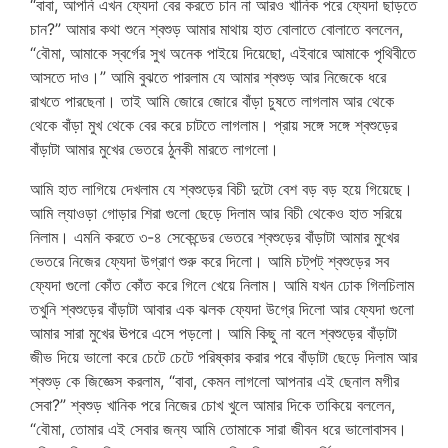
“বাবা, আপনি এখন ফ্যেদা বের করতে চান না আরও খানিক পরে ফ্যেদা ছাড়তে
চান?” আমার কথা শুনে শ্বশুড় আমার মাথায় হাত বোলাতে বোলাতে বললেন,
“বৌমা, আমাকে স্বর্গের সুখ অনেক পাইয়ে দিয়েছো, এইবারে আমাকে পৃথিবীতে
আসতে দাও।” আমি বুঝতে পারলাম যে আমার শ্বশুড় আর নিজেকে ধরে
রাখতে পারছেনা। তাই আমি জোরে জোরে বাঁড়া চুষতে লাগলাম আর থেকে
থেকে বাঁড়া মুখ থেকে বের করে চাটতে লাগলাম। প্রায় সঙ্গে সঙ্গে শ্বশুড়ের
বাঁড়াটা আমার মুখের ভেতরে ঠুনকী মারতে লাগলো।
আমি হাত লাগিয়ে দেখলাম যে শ্বশুড়ের বিচী দুটো বেশ বড় বড় হয়ে গিয়েছে।
আমি ল্যাওড়া গোড়ার শিরা গুলো ছেড়ে দিলাম আর বিচী থেকেও হাত সরিয়ে
নিলাম। এমনি করতে ৩-৪ সেকেন্ডের ভেতরে শ্বশুড়ের বাঁড়াটা আমার মুখের
ভেতরে নিজের ফ্যেদা উগ্রাণ শুরু করে দিলো। আমি চট্‌পট্ শ্বশুড়ের সব
ফ্যেদা গুলো কোঁত কোঁত করে গিলে খেয়ে নিলাম। আমি যখন ঢোক গিলচিলাম
তখুনি শ্বশুড়ের বাঁড়াটা আবার এক ঝলক ফ্যেদা উগ্রে দিলো আর ফ্যেদা গুলো
আমার সারা মুখের ঊপরে এসে পড়লো। আমি কিছু না বলে শ্বশুড়ের বাঁড়াটা
জীভ দিয়ে ভালো করে চেটে চেটে পরিষ্কার করার পরে বাঁড়াটা ছেড়ে দিলাম আর
শ্বশুড় কে জিজ্ঞেস করলাম, “বাবা, কেমন লাগলো আপনার এই ছেনাল মগীর
সেবা?” শ্বশুড় খানিক পরে নিজের চোখ খুলে আমার দিকে তাকিয়ে বললেন,
“বৌমা, তোমার এই সেবার জন্য আমি তোমাকে সারা জীবন ধরে ভালোবাসব।