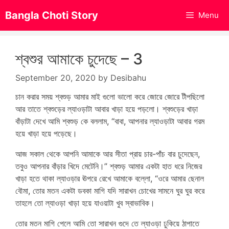
Skip
Bangla Choti Story
Menu
to
content
শ্বশুর আমাকে চুদেছে – 3
September 20, 2020
by
Desibahu
চান করার সময় শ্বশুড় আমার মাই গুলো ভালো করে জোরে জোরে টীপছিলো
আর তাতে শ্বশুড়ের ল্যাওড়াটা আবার খাড়া হয়ে পড়লো। শ্বশুড়ের খাড়া
বাঁড়াটা দেখে আমি শ্বশুড় কে বললাম, “বাবা, আপনার ল্যাওড়াটা আবার গরম
হয়ে খাড়া হয়ে পড়েছে।
sasura bahu sex
আজ সকাল থেকে আপনি আমাকে আর সীতা প্রায় চার-পাঁচ বার চুদেছেন,
তবুও আপনার বাঁড়ার খিদে মেটেনি।” শ্বশুড় আমার একটা হাত ধরে নিজের
খাড়া হতে থাকা ল্যাওড়ার ঊপরে রেখে আমাকে বল্লো, “ওরে আমার ছেনাল
বৌমা, তোর মতন একটা ডবকা মাগি যদি সারাখন চোখের সামনে ঘুর ঘুর করে
তাহলে তো ল্যাওড়া খাড়া হয়ে যাওয়াটা খুব স্বাভাবিক।
তোর মতন মাগি পেলে আমি তো সারাখন গুদে তে ল্যাওড়া ঢুকিয়ে ঠাপাতে