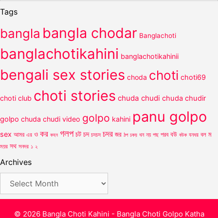
Tags
bangla chodar
bangla
Banglachoti
banglachotikahini
banglachotikahinii
bengali sex stories
choti
choda
choti69
choti stories
chuda chudi
choti club
chuda chudir
panu golpo
golpo
golpo
chuda chudi video
kahini
গলপ
কর
চদর
চট
sex
ও
চদ
আমর
জর
পরব
বউ
বল
ম
এর
কহন
চদচদ
ঠপ
ধন
নয়
পছ
বউক
বনধর
ঢকয়
সথ
ময়র
সনদর
১
২
Archives
Archives
© 2026 Bangla Choti Kahini - Bangla Choti Golpo Katha