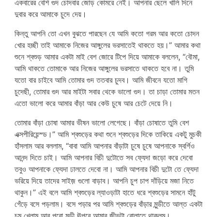
একবারের বেশি গুদ চোদবার জোড় কোমরে নেই। আপনার ছেলে খালি দিনে
দুবার করে আমাকে চুদে দেয়।
sasura bahu
কিন্তু আপনি তো এখন বুঝতে পারছেন যে আমি কতো গরম আর কতো চোদন
খোর হচ্ছী তাই আমাকে নিজের আঙ্গুলের ভরসাতেই থাকতে হয়।” আমার কথা
শুনে শ্বশুড় আমার একটা মাই বেশ জোরে টিপে দিয়ে আমাকে বললেন, “বৌমা,
আমি থাকতে তোমাকে আর নিজের আঙ্গুলের ভরসাতে থাকতে হবে না। তুমি
যতো বার চাইবে আমি তোমার গুদ ততবার চুদব। আমি জীবনে যতো মাগি
চুদেছী, তোমার গুদ আর মাইটা সবার থেকে ভালো গুদ। তা চাড়া তোমার মতন
এতো ভালো করে আমার বাঁড়া আর কেউ চুষে আর চেটে দেয়ে নি।
তোমার বাঁড়া চোষা আমার ভীষন ভালো লেগেছে। বাঁড়া চোষাতে তুমি বেশ
এক্সপীরিয়েন্স্ড।” আমি শ্বশুড়ের কথা শুনে শ্বশুড়ের দিকে তাকিয়ে একটু মুচকী
হাঁসলাম আর বললাম, “বাবা আমি আপনার বাঁড়াটা চুষে চুষে আপনাকে স্বর্গিও
আনন্দ দিতে চাই। আমি আপনার বিচী দুটোতে সব ফ্যেদা জড়ো করে দেবো
তবুও আপনাকে ফ্যেদা ঢালতে দেবো না। আমি আপনার বিচী দুটো তে ফ্যেদা
ভরিয়ে দিয়ে তাদের সাইজ় গুলো বাড়াব। আপনি চুপ চাপ দাঁড়িয়ে মজা নিতে
থাকুন।” এই বলে আমি শ্বশুড়ের ল্যাওড়াটা হাতে ধরে শ্বশুড়ের সামনে হাঁটু
গেঁড়ে বসে পড়লাম। বসে পড়ার পর আমি শ্বশুড়ের বাঁড়ার মুন্ডীতে আল্ত একটা
চুমু খেলাম আর পুরো মুন্ডী ঊপরে আমার জীভটা বোলাতে থাকলম।