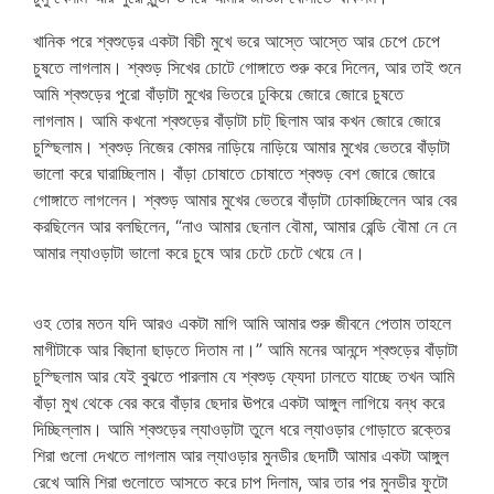
খানিক পরে শ্বশুড়ের একটা বিচী মুখে ভরে আস্তে আস্তে আর চেপে চেপে
চুষতে লাগলাম। শ্বশুড় সিখের চোটে গোঙ্গাতে শুরু করে দিলেন, আর তাই শুনে
আমি শ্বশুড়ের পুরো বাঁড়াটা মুখের ভিতরে ঢুকিয়ে জোরে জোরে চুষতে
লাগলাম। আমি কখনো শ্বশুড়ের বাঁড়াটা চাট্ ছিলাম আর কখন জোরে জোরে
চুস্ছিলাম। শ্বশুড় নিজের কোমর নাড়িয়ে নাড়িয়ে আমার মুখের ভেতরে বাঁড়াটা
ভালো করে ঘারাচ্ছিলাম। বাঁড়া চোষাতে চোষাতে শ্বশুড় বেশ জোরে জোরে
গোঙ্গাতে লাগলেন। শ্বশুড় আমার মুখের ভেতরে বাঁড়াটা ঢোকাচ্ছিলেন আর বের
করছিলেন আর বলছিলেন, “নাও আমার ছেনাল বৌমা, আমার রেন্ডি বৌমা নে নে
আমার ল্যাওড়াটা ভালো করে চুষে আর চেটে চেটে খেয়ে নে।
sasura
bahu
ওহ তোর মতন যদি আরও একটা মাগি আমি আমার শুরু জীবনে পেতাম তাহলে
মাগীটাকে আর বিছানা ছাড়তে দিতাম না।” আমি মনের আনন্দে শ্বশুড়ের বাঁড়াটা
চুস্ছিলাম আর যেই বুঝতে পারলাম যে শ্বশুড় ফ্যেদা ঢালতে যাচ্ছে তখন আমি
বাঁড়া মুখ থেকে বের করে বাঁড়ার ছেদার ঊপরে একটা আঙ্গুল লাগিয়ে বন্ধ করে
দিচ্ছিল্লাম। আমি শ্বশুড়ের ল্যাওড়াটা তুলে ধরে ল্যাওড়ার গোড়াতে রক্তের
শিরা গুলো দেখতে লাগলাম আর ল্যাওড়ার মুনডীর ছেদাটী আমার একটা আঙ্গুল
রেখে আমি শিরা গুলোতে আসতে করে চাপ দিলাম, আর তার পর মুনডীর ফুটো