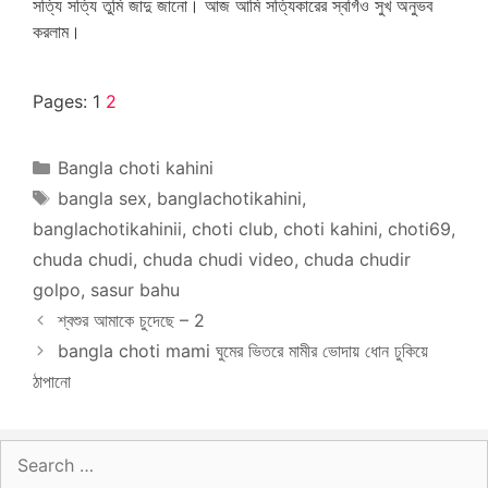
সত্যি সত্যি তুমি জাদু জানো। আজ আমি সত্যিকারের স্বর্গিও সুখ অনুভব
করলাম।
sasura bahu,
maa ki chut
,
maa ki chudai
,
maa chudai
,
ma choda
Pages:
1
2
Categories
Bangla choti kahini
Tags
bangla sex
,
banglachotikahini
,
banglachotikahinii
,
choti club
,
choti kahini
,
choti69
,
chuda chudi
,
chuda chudi video
,
chuda chudir
golpo
,
sasur bahu
শ্বশুর আমাকে চুদেছে – 2
bangla choti mami ঘুমের ভিতরে মামীর ভোদায় ধোন ঢুকিয়ে
ঠাপানো
Search
for: