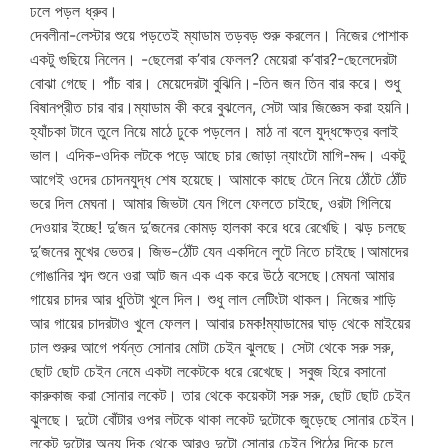
ঢলে পড়ল ধ্রুব।
দেবলীনা-লেস্টার শুয়ে পড়তেই ম্যাডাম তড়বড় শুরু করলেন। নিজের পোশাক
একটু গুছিয়ে নিলেন। -ছেলেরা ক’বার ফেলল? মেয়েরা ক’বার?-ছেলেদেরটা
বোঝা গেছে। পাঁচ বার। মেয়েদেরটা বুঝিনি।-তিন জন তিন বার করে। শুধু
বিষানপ্রীত চার বার।ম্যাডাম কী করে বুঝলেন, সেটা আর জিজ্ঞেস করা হয়নি।
হ্যাঁচকা টানে তুলে নিয়ে মাঠে ঢুকে পড়লেন। মাঠ না বলে যুদ্ধক্ষেত্র বলাই
ভাল। এদিক-ওদিক লটকে পড়ে আছে চার জোড়া ন্যাংটো মাগি-মদ্দ। একটু
আগেই ওদের চোদনযুদ্ধ শেষ হয়েছে। আমাকে কাছে টেনে নিয়ে ঠোঁটে ঠোঁট
ভরে দিল মেঘনা। আমার জিভটা যেন গিলে ফেলতে চাইছে, ওরটা গিলিয়ে
দেওয়ার ইচ্ছে! দু’জন দু’জনের কোমড় হালকা করে ধরে রেখেছি। ঝড় চলছে
দু’জনের মুখের ভেতর। জিভ-ঠোঁট যেন একদিনে লুটে নিতে চাইছে।আমাদের
গোঙানির শব্দ শুনে ওরা আট জন এক এক করে উঠে বসেছে।মেঘনা আমার
গায়ের চাদর আর ধুতিটা খুলে দিল। শুধু লাল লেটিংটা থাকল। নিজের শাড়ি
আর গায়ের চাদরটাও খুলে ফেলল। আবার চমক!ম্যাডামের ঘাড় থেকে মাইয়ের
ঢাল শুরুর আগে পর্যন্ত সোনার মোটা চেইন ঝুলছে। সেটা থেকে সরু সরু,
ছোট ছোট চেইন নেমে একটা লকেটকে ধরে রেখেছে। সবুজ হিরে বসানো
কারুকাজ করা সোনার লকেট। তার থেকে কয়েকটা সরু সরু, ছোট ছোট চেইন
ঝুলছে। দুটো বোঁটার ওপর লটকে থাকা লকেট দুটোকে জুড়েছে সোনার চেইন।
লকেট দুটোর অন্য দিক থেকে আরও দুটো সোনার চেইন পিঠের দিকে চলে