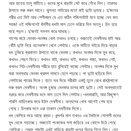
আর হাতের তালু মাটিতে। গুদের মুখে বাড়াটা সেট করে গেঁথে দিল। তারপর
ঠাপাতে শুরু করল আবে। ঝুলন্ত লাউয়ের মতো মাই দুটো দুলছে। দু’জনের
শরীর এত ফিট আর পেশীবহুল যে এত কঠিন পজিশনটাই মনে হচ্ছে যেন কত
সহজ! ওই পজিশনেই ঊর্বশীর গুদটা মাল ঢেলে ভরিয়ে দিল অতনু। চিৎ হয়ে
শুয়ে পড়ল। দু’জনই গলগল করে ঘামছে।
পাশের মাঠে মেনকা-অনঙ্গর খেলা তখনও চলছে। শুরুতেই দেবলীনার মাই আর
বোঁটা দুটো নিয়ে অনেকক্ষণ খেলে লেস্টার। ওকে মাটিতে শুইয়ে দিয়ে বাড়ায়
গুদ ঢুকিয়ে ক্রমাগত ঠাপাতে থাকে মেনকা। কখনও অনঙ্গর দিকে মুখ করে,
কখনও পেছন ফিরে। কখনও মাই, কখনও থাই, কখনও পাছা, কখনও পেট,
কখনও পিঠ-দেবলীনার শরীরে হাত বুলিয়েই যাচ্ছে লেস্টার। অনঙ্গর দিকে মুখ
করা অবস্থায় মেনকা ক্রমশ সামনে হেলে পড়ছে। পা দুটো ছড়িয়ে দিল
লেস্টারের পায়ের দিকে। হাতে ভর দিয়ে শরীরটা একটু তুলে রেখে রামঠাপানো
শুরু করল দেবলীনা। অনঙ্গ চুষছে মেনকার ডাগর মাই দুটো। সেই অবস্থাতেই
হরহর করে দেবলীনার গুদে মাল ঢেলে দিল লেস্টার।-গুদমারানি, আর কিছুক্ষণ
পারলি না!চিৎকার করে উঠল দেবলীনা। অন্যদের খেলা আগেই শেষ হয়ে
গেছে। চিৎকার শুনে ওরা তাকাল দেবলীনার দিকে।
গুদ কেলিয়ে শুয়ে আছে রম্ভা। কন্দর্পর মাল তখনও ওর টকটকে গোলাপী গুদের
মুখ থেকে গড়াচ্ছে। শুরুতেই পংকজের গলা জড়িয়ে ওর কোলে উঠে গেছে
সোফিয়া। স্রেফ পাছাটা একটু নাড়িয়ে বাড়াটা গুদের ভিতর গিলে নিল। যেন