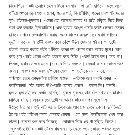
নিয়ে গিয়ে একটা চেয়ারে হেলান দিয়ে বসালাম। পা দুটো ছড়িয়ে, কাছে এনে,
গুটিয়ে ওপরে তুলে গুদের চেড়া, গুদের গর্ত, ক্লিটোরিস, গুদের চারপাশটা মনের
সুখে চাটলাম-চুষলাম। -এবার তো আসবে!মেঘনার পা দুটো ছড়িয়ে দিয়ে জিভ
ডলা শুরু করলাম ক্লিটোরিসে। এক হাতের আঙুল গর্তের যতটা ভেতরে সম্ভব
ঢুকিয়ে ওপরের দেওয়ালটায় ঘষছি, অন্য হাতের আঙুল দিয়ে ঘষছি পোঁদের
ফুটো। কয়েক মিনিটেই থরথর করে কেঁপে উঠল মেঘনার শরীর। পা দুটো
ছটফট করতে করতে শরীর ঝাঁকিয়ে গুদের রস খালাস করল আমার মুখে। ভাল
করে চুষে-চেটে গুদের গুহাটা শুকনো করে দিচ্ছি।-থার্ড টাইম হল। আর না।
প্লিজ, এবার ভেতরে এসো।চেয়ারে গিয়ে বসলাম। মেঘনা আমার কোলে উঠে
বসল। তারপর শুরু করল দু’পায়ের খেলা। পা দুটোকে নানা ভাবে, নানা
পজিশনে রেখে চোদনলীলা চালিয়ে যাচ্ছে। -এটাকে বলে কলসি চোদা।-
কলসিচোদা! সেটা আবার কী?-আমি তোমার কোলে। কোলে শি। কলসি।
চুদতে চুদতেই কথা বলছি, হাসছি। চুদতে চুদতেই মাই টেপা-খাওয়া-চোষাও
চালিয়ে যাচ্ছি। একবার তো দুটো পা আমার কাঁধের ওপর তুলে দিল।
উত্তেজিত হয়ে ওই আট জনের চিৎকারের আওয়াজ বেড়ে গেল। দু’-তিনটে
ঠাপের পরই পজিশন বদলে ফেলছে মেঘনা। এক সময় ‘কলসিচোদা’ শেষ করে
নামল। ঘামতে শুরু করে দিয়েছে। তোয়ালে দিয়ে ওর গা মুছিয়ে দিলাম।
জুতসই হাইটের একটা টেবিল বাছলাম। মেঝেতে শুয়ে কোমড় পর্যন্ত তুলে