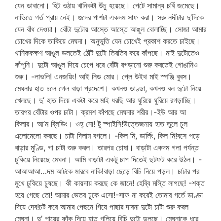
যেন ডাবানো। হিট ওঠায় খানিকটা উঁচু হয়েছে। পেটে সামান্য চর্বি জমেছে।
নাভিতে গর্ত প্রায় নেই। গুদের পাশটা একদম সাফ করা। সরু নদীটার দু’দিকে
যেন বাঁধ দেওয়া। বোঁটা দুটোয় আস্তে আস্তে আঙুল বোলাচ্ছি। সোজা আমার
চোখের দিকে তাকিয়ে মেঘনা। অনুভূতি যেন চোখেই প্রকাশ করতে চাইছে।
খানিককক্ষণ আঙুল ডলতেই ঠোঁট দুটো তিরতির করে কাঁপছে। মাই দুটোতেও
কাঁপুনি। দুটো আঙুল দিয়ে চেপে ধরে বোঁটা রগড়ানো শুরু করতেই গোঙানিও
শুরু। -লাভলি! এনজয়িং! আই নিড মোর। প্লে উইথ মাই স্পঞ্জি বুবস।
মেঘনার হাত চলে গেল বাড়া প্রদেশে। কখনও ডাণ্ডা, কখনও বল দুটো নিয়ে
খেলছে। দু’ হাত দিয়ে একটা করে মাই ধরছি আর ঘুরিয়ে ঘুরিয়ে রগড়াচ্ছি।
তারপর বোঁটার ওপর চাটা। ক্রমশ কাঁপছে মেঘনার শরীর।-ইউ আর আ
কিলার। আ’ম ব্লিডিং। ওহ্ নো! টু স্পাইসি!উত্তেজনায় হাত তুলে চুল
এলোমেলো করছে। চাটা দিলাম বগলে। -কিল মি, ডার্লিং, কিল মি!বসে পড়ে
বাড়ার মুণ্ডি, গা চাটা শুরু করল। তারপর চোষা। বাড়াটা একদম গলা পর্যন্ত
ঢুকিয়ে নিয়েছে মেঘনা। আমি বাড়াটা একটু চাপ দিতেই ছটফট করে উঠল। -
আআআআ…দম আটকে মারবে নাকি!বাড়া ছেড়ে বিচি নিয়ে পড়ল। চাটার পর
মুখে ঢুকিয়ে চুষছে। কী কায়দায় করছে কে জানে! হেব্বি মস্তি লাগছে! -শক্ত
হয়ে গেছে তো! আমার ভেতর ঢুকে এসো!-সাফ না করেই তোমার গর্তে ডাণ্ডা
দিয়ে দেব!চট করে আমার পেছনে গিয়ে পাছার দাবনা দুটো চাটা শুরু করল
মেঘনা। দু’ পায়ের ফাঁক দিয়ে হাত গলিয়ে বিচি দুটো ডলছে। মেঘনাকে ধরে