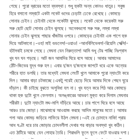
গেছে। পুরো ব্রায়ের মতো ব্যবস্থা। শুধু হুকটা অন্য কোনও ধাতুর। সবুজ
হিরে বসানো লম্বাটে একটা লকেট গুদের চেড়াটা ঢেকে রেখেছে। কোমড়ে
সোনার চেইন। চেইনটা থেকে লকেটটা ঝুলছে। লকেট থেকে কয়েকটা সরু
সরু ছোট ছোট সোনার চেইন ঝুলছে। অনেকগুলো সরু সরু, লম্বা লম্বা
সোনার চেইন ঝুলছে পাছার খাঁজটার ওপরে। কোমড়ের চেইনটা এক পাশে হুক
দিয়ে আটকানো।-ওহ! মাই গুডনেস!-ওয়াও! -আনবিলিভেবল!-রিয়েলি সেক্সি!-
হট!সবাই চমকে গেছে। মেঘনা যেন নিরুত্তাপ! আমি শুধু টের পাচ্ছি নিঃশ্বাস
খুব ঘন ঘন পড়ছে। আট জন আমাদির ঘিরে বসে আছে। আবার আমাদের
ঠোঁট-জিভের যুদ্ধ শুরু হল। এবার দু’জন দু’জনকে জাপটে ধরে একে অন্যের
শরীরে হাত ডলছি। তার মধ্যেই মেঘনা লেংটি খুলে আমাকে পুরো ন্যাংটো করে
দিল। আমার বাড়া চটকাচ্ছে।একটু পরেই ছেড়ে দিয়ে আমার দিকে পেছন ঘুরে
দাঁড়াল। কী চাইছে বুঝতে অসুবিধা হল না। খুব যত্ন করে পিঠ আর কোমড়ে
থাকা হুক দুটো খুলে ফেললাম। অলঙ্কারের আভরণ মুক্ত করে দিলাম মেঘনার
শরীরটা। দুটো ন্যাংটো মদ্দ-মাগি দাঁড়িয়ে আছে। চার পাশে ঘিরে বসে আছে
আরও চার জোড়া। মাঝেমাঝে আওয়াজ করছে আদিম মানুষের মতো। আমার
গলা আর কোমড় জড়িয়ে লাফিয়ে উঠল মেঘনা।-এই রে চোদাবে নাকি! প্রায়
আধ ঘণ্টা ধরে চার জোড়ার চোদনলীলা দেখার পর বাড়ার অবস্থা খুব কঠিন।
এত ঠাটিয়ে আছে যেন লোহার তৈরি। শিরাগুলি ফুলে ফুলে ফেটে যাওয়ার দশা।