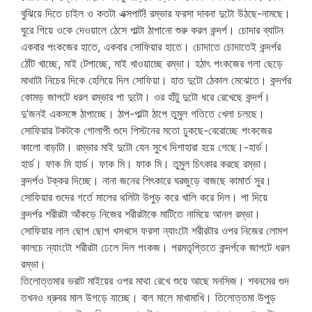
বুঝিয়ে দিতে চাইল ও কতটা এক্সপার্ট! রম্ভার ফরসা দাবনা দুটো উঠছে-নামছে।
ঘুরে গিয়ে ওকে দেওয়ালে ঠেসে পাল্টা ঠাপানো শুরু করল কন্দর্প। চোদার ব্যাটন
একবার পংকজের হাতে, একবার সোফিয়ার হাতে। চোদাতে চোদাতেই কন্দর্পর
ঠোঁট খাচ্ছে, মাই টেপাচ্ছে, মাই খাওয়াচ্ছে রম্ভা। হঠাৎ পংকজের গলা ছেড়ে
মাথাটা নিচের দিকে হেলিয়ে দিল সোফিয়া। হাত দুটো ঠেকাল মেঝেতে। কন্দর্পর
কোমড় জাপটে ধরল রম্ভার পা দুটো। ওর হাঁটু দুটো ধরে রেখেছে কন্দর্প।
দু’জনই একসঙ্গে ঠাপাচ্ছে। ঠাপ-পাল্টা ঠাপে তুমুল গতিতে খেলা চলছে।
সোফিয়ার টকটকে গোলাপী গুদে পিস্টনের মতো ঢুকছে-বেরোচ্ছে পংকজের
কালো বাড়াটা। রম্ভার মাই দুটো যেন সুখে দিশাহারা হয়ে গেছে।-হার্ড।
হার্ড। ফাক মি হার্ড। ফাক মি। ফাক মি। তুমুল চিৎকার করছে রম্ভা।
কন্দর্পও টক্কর দিচ্ছে। নানা জনের শিৎকারে ঘরজুড়ে বাজছে কামার্ত সুর।
সোফিয়ার গুদের গর্তে মালের থলিটা উপুড় করে খালি করে দিল। পা দিয়ে
কন্দর্পর শরীরটা আঁকড়ে নিজের শরীরটাকে মাটিতে নামিয়ে আনল রম্ভা।
সোফিয়ার লাল ছোপ ছোপ খসখসে ফরসা ন্যাংটো শরীরটার ওপর নিজের লোমশ
কালচে ন্যাংটো শরীরটা ঢেলে দিল পংকজ। পরমতৃপ্তিতে কন্দর্পকে জাপটে ধরল
রম্ভা।
তিলোত্তমার ভরাট মাইয়ের ওপর মাথা রেখে শুয়ে আছে মনসিজ। শবনমের গুদ
তখনও ধ্রুবর মাল উগড়ে যাচ্ছে। বাল মালে মাখামাখি। তিলোত্তমা উপুড়