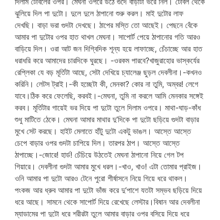
দিলাম টেবিলের ওপর। মেঘনা ওপরে উঠে গুদে বাড়াটা ভরে নিল। টেবিল থেকে
ঝুলিয়ে দিল পা দুটো। দুলে দুলে ঠাপানো শুরু করল। মাই দুটোর লাফ
দেখছি। বাড়া ভরা গুদটা দেখছে। ঠাপের মস্তি তো আছেই। পেছনে বেঁকে
আমার পা দুটোর ওপর হাত থাখল মেঘনা। সাপোর্ট পেয়ে ঠাপানোর গতি আরও
বাড়িয়ে দিল। ওরা আট জন দিগ্বিদিক শূন্য হয়ে লাফাচ্ছে, চেঁচাচ্ছে আর হাত
ধরাধরি করে আমাদের চারদিকে ঘুরছে। -ওরকম পারবে?খাজুরাহোর ভাস্কর্যের
রেপ্লিকা যে বড় মূর্তিটা আছে, সেটা দেখিয়ে চ্যালেঞ্জ ছুড়ল দেবলীনা।-কখনও
করিনি। লেটস ট্রাই।-কী হচ্ছেটা কী, মেনকা? কোর না তুমি, অম্বর! লেগে
যাবে।ঠিক করে ফেলেছি, করবই।-মেঘনা, তুমি না করলে আমি মেনকার সঙ্গেই
করব। মূর্তিটার গায়েই ভর দিয়ে পা দুটো তুলে দিলাম ওপরে। মাথা-ঘাড়-কাঁধ
শুধু মাটিতে ঠেকে। মেঘনা আমার মাথার দু’দিকে পা দুটো ছড়িয়ে গুদটা বাড়ার
মুখে সেট করছে। হাইট মেলাতে হাঁটু দুটো একটু ভাঙল। আস্তে আস্তে
চেপে বাড়ার ওপর গুদটা চাপিয়ে দিল। তারপর ঠাপ। আস্তে আস্তে
ঠাপাচ্ছে।-জোরে! হার্ড! চেঁচিয়ে উঠতেই মেঘনা ঠাপানো নিয়ে গেল টপ
গিয়ারে। দেবলীনা গুদটা আমার মুখে ধরল।-খাও, খাও! এটা তোমার প্রাইজ।
ওনি আমার পা দুটো আরও টেনে পুরো শীর্ষাসনে নিয়ে গিয়ে ধরে থাকল।
পংকজ আর ধ্রুব আমার পা দুটো ভাঁজ করে দু’পাশে যতটা সম্ভব ছড়িয়ে দিয়ে
ধরে আছে। সামনে থেকে সাপোর্ট দিয়ে রেখেছে লেস্টার।বিষান আর দেবলীনা
ম্যাডামের পা দুটো ধরে শরীরটা তুলে আমার বাড়ার ওপর বসিয়ে দিয়ে ধরে