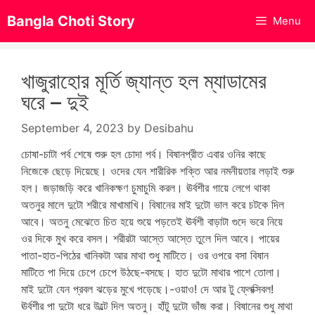
Skip
Bangla Choti Story
Menu
to
content
খাজুরাহোর মূর্তি জ্যান্ত হল ম্যাডামের
ঘরে – দুই
September 4, 2023
by
Desibahu
চোষা-চাটা পর্ব শেষে শুরু হল চোদা পর্ব। বিষানপ্রীত এবার ওনির কাছে
নিজেকে ছেড়ে দিয়েছে। ওদের যেন শারীরিক শক্তি আর নমনীয়তার লড়াই শুরু
হল। জড়াজড়ি করে খানিকক্ষণ চুমাচুমি করল। ঊর্বশীর গায়ে লেগে থাকা
অতনুর মালে দুটো শরীরে মাখামাখি। বিষানের মাই দুটো ভাল করে চটকে দিল
আবে। অতনু মেঝেতে চিত হয়ে শুয়ে পড়তেই ঊর্বশী বাড়াটা গুদে ভরে নিয়ে
ওর দিকে মুখ করে বসল। শরীরটা আস্তে আস্তে তুলে দিল আবে। পায়ের
পাতা-হাত-পিঠের খানিকটা আর মাথা শুধু মাটিতে। ওর ওপরে বসা বিষান
মাটিতে পা দিয়ে চেপে চেপে উঠছে-বসছে। হাত দুটো মাথার পাশে তোলা।
মাই দুটো যেন প্রবল ঝড়ের মুখে পড়েছে।-ওয়াও! দে আর টু ফ্লেক্সিবল!
ঊর্বশীর পা দুটো ধরে উল্টে দিল অতনু। হাঁটু দুটো ভাঁজ করা। বিষানের শুধু মাথা