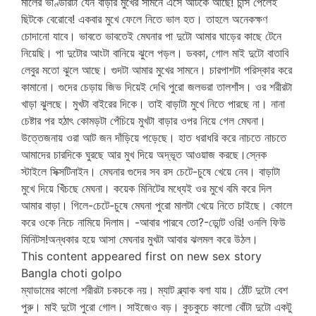
মালের ভাণ্ডারটা যেন বাড়ার মুখের সামনে এসে আটকে আছে! চান্স পেলেই
ছিটকে বেরোবে! একবার মুখে ফেলে নিতে ভাল হত। তাহলে অনেকক্ষণ
চোদানো যাবে। ভাবতে ভাবতেই মেঘনার পা দুটো আমার ঘাড়ের কাছে টেনে
নিয়েছি। পা দুটোর আংটা বানিয়ে ঝুলে পড়ল। ডবকা, গোল মাই দুটো বাতাবি
লেবুর মতো ঝুলে আছে। গুদটা আমার মুখের সামনে। চারপাশটা পরিস্কার করে
কামানো। গুদের চেড়ায় জিভ দিয়েই দেখি পুরো জলভরা তালশাঁস। ওর শরীরটা
খাড়া ঝুলছে। মুখটা বাইরের দিকে। তাই বাড়াটা মুখে নিতে পারছে না। নানা
চেষ্টার পর হঠাৎ কোমড়টা পেঁচিয়ে মুখটা বাড়ার ওপর নিয়ে গেল মেঘনা।
উত্তেজনায় ওরা আট জন দাঁড়িয়ে পড়েছে। হাত ধরাধরি করে নাচতে নাচতে
আমাদের চারদিকে ঘুরছে আর মুখ দিয়ে অদ্ভূত আওয়াজ করছে।স্নেক
স্টাইলে সিক্সটিনাইন। মেঘনার গুদের সব রস চেটে-চুষে খেয়ে নেব। বাড়াটা
মুখে দিয়ে খিঁচছে মেঘনা। কয়েক মিনিটের মধ্যেই ওর মুখে বমি করে দিল
আমার বাড়া। গিলে-চেটে-চুষে মেঘনা পুরো মালটা খেয়ে নিতে চাইছে। কোলে
করে ওকে নিচে নামিয়ে দিলাম। -আবার পারবে তো?-ডোন্ট ওরি! ওনলি ফিউ
মিনিটস!অন্ধকার হয়ে আসা মেঘনার মুখটা আবার ঝলমল করে উঠল।
This content appeared first on new sex story
Bangla choti golpo
ম্যাডামের কালো শরীরটা চকচকে নয়। ম্যাট ব্ল্যাক বলা যায়। ঠোঁট দুটো বেশ
পুরু। মাই দুটো পুরো গোল। সাইজেও বড়। কুচকুচে কালো বোঁটা দুটো একটু