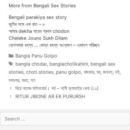
More from Bengali Sex Stories
Bengali parakiya sex story
জুলির সঙ্গে এক রাত – ৮
আমার dekha মায়ের প্রথম chodon
Cheleke Jouno Sukh Dilam
হোগলমারা রহস্য … জোড়া রহস্য অন্বেষণ – একাদশ পরিচ্ছদ
Categories
Bangla Panu Golpo
Tags
bangla chodar
,
banglachotikahini
,
bengali sex
stories
,
choti stories
,
panu golpo
,
খজরহর
,
ঘর
,
জযনত
,
দই
,
মযডমর
,
মরত
,
হল
বিয়ে নামের সাইনবোর্ড। পর্ব – শালী দুলাভাইর খেলা (১১)
RITUR JIBONE AR EK PURURSH
Search
for: