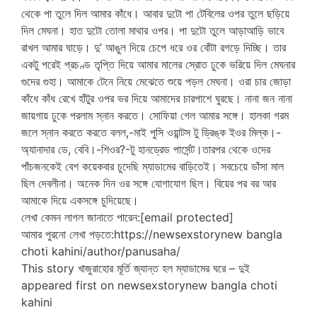
থেকে পা তুলে দিল আমার কাঁধে। আবার দুটো পা টেবিলের ওপর তুলে ছড়িয়ে
দিল মেঘনা। হাত দুটো তোলা মাথার ওপর। পা দুটো তুলে আড়াআড়ি ভাবে
রাখল আমার ঘাড়ে। দু’ আঙুল দিয়ে চেপে ধরে ওর বোঁটা রগড়ে দিচ্ছি। তার
একটু পরেই প্রচণ্ড তৃপ্তি দিয়ে আমার মালের স্রোত ঢুকে ভরিয়ে দিল মেঘনার
গুদের গুহা। আমাকে টেনে নিয়ে মেঝেতে শুয়ে পড়ল মেঘনা। ওরা চার জোড়া
কাঁধে কাঁধ রেখে হাঁটুর ওপর ভর দিয়ে আমাদের চারপাশে ঘুরছে। নানা জন নানা
জায়গায় ঢুকে পরলাম স্নান করতে। সোফিয়া গেল আমার সঙ্গে। হালকা গরম
জলে স্নান করতে করতে বলল,-মাই পুসি ওয়ান্টস টু ড্রিঙ্ক ইওর মিল্ক।-
অ্যানাদার ডে, বেবি।-শিওর?-টু হানড্রেড পার্সেন্ট।তারপর থেকে ওদের
পাঁচজনকেই বেশ কয়েকবার চুদেছি ম্যাডামের বাড়িতেই। সবচেয়ে ডাঁসা মাল
ছিল দেবলীনা। অনেক দিন ওর সঙ্গে যোগাযোগ ছিল। বিয়ের পর বর আর
আমাকে দিয়ে একসঙ্গে চুদিয়েছে।
লেখা কেমন লাগল জানাতে পারেন:[email protected]
আমার পুরনো লেখা পড়তে:https://newsexstorynew bangla
choti kahini/author/panusaha/
This story খাজুরাহোর মূর্তি জ্যান্ত হল ম্যাডামের ঘরে – দুই
appeared first on newsexstorynew bangla choti
kahini