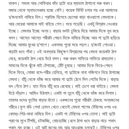
থাকল। শবনম আর সোফিয়ার কাঁধ দুটো ধরে ম্যাডাম ঠাপানো শুরু করল।
মজার থেকে অ্যাডভেঞ্চার হচ্ছে বেশি। কয়েক মিনিট চলার পর ওরা আমাদের
দু’জনকেই নামিয়ে দিল। প্রাইজ হিসেবে ছেলেরা বাড়া খাওয়ালো মেঘনাকে।
আর মেয়েরা আমাকে মাই খাইয়ে গেল। শুয়ে পড়েছি। একটু বিশ্রাম নেওয়ার
ইচ্ছে। মেঘনার ইচ্ছে অন্য। বাড়ায় গুদটা ঢুকিয়ে দিয়ে আমার দিকে মুখ করে
বসল। আস্তে আস্তে শরীরটা পেছন দিকে নামিয়ে দিচ্ছে আর পা দুটো ছড়িয়ে
দিচ্ছে আমার মুখের দু’পাশে। একসময় পুরো শুয়ে পড়ল। দু’জনই শোওয়া।
বাড়াটা গুদে গাঁথা। ওই অবস্থায় কিছুক্ষণ বিশ্রামের পর মেঘনা কয়েকটা ঠাপ
মেরে, কয়েকটা ঠাপ খেয়ে উঠে বসল। শুরু করল লাফিয়ে লাফিয়ে রামচোদা।
সামনের দিকে ঝুঁকে মাই টেপাচ্ছে, ঠোঁট চুষছে। আমার দিকে ফিরে-পেছন
দিকে ফিরে, সোজা বসে-শরীর হেলিয়ে, পা দুটোকে নানা পজিশনে নিয়ে ঠাপাচ্ছে
মেঘনা। হাঁটু থেকে ভাঁজ করে আমার পা দুটো ঠেলে দিল পেটের দিকে। বাড়ায়
গুদ গেঁথে ঠাপ। হাত দিয়ে হাঁটু ধরে রেখেছে। মাই চেপে ধরা থাইয়ে। মেঘনা
উঠে দাঁড়াল। আমিও উঠলাম। একটা পা তুলে হাঁটু থেকে ভাঁজ করে দিলাম।
তারপর গুদের ফুটোয় বাড়ার গুঁতো। একজনের পুরো শরীরটা ঠেকছে অন্যজনের
শরীরে।ফুল বডি গেম! চোদন খেতে খেতেই মেঘনা পাশের টেবিলের ওপর ওর
কোমড়-পিঠ-মাথা নামিয়ে দিল। একটা পা টেবিলের ওপর তোলা। মাই দুটো
প্রাণের সুখে টিপছি, চটকাচ্ছি, মোচড়াচ্ছি।রসে ঠাসা গুদে বাড়ার নাচে পকাৎ
পকাৎ শব্দ হচ্ছে। ওই আট জনের নাচ আর আওয়াজ চলছেই। টেবিলের ওপর