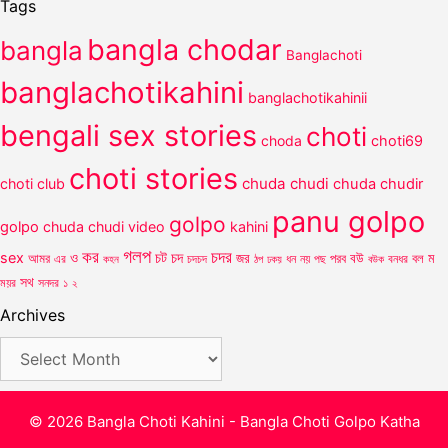
Tags
bangla chodar
bangla
Banglachoti
banglachotikahini
banglachotikahinii
bengali sex stories
choti
choda
choti69
choti stories
chuda chudi
choti club
chuda chudir
panu golpo
golpo
golpo
chuda chudi video
kahini
গলপ
কর
চদর
চট
sex
ও
চদ
আমর
জর
পরব
বউ
বল
ম
এর
কহন
চদচদ
ঠপ
ধন
নয়
পছ
বউক
বনধর
ঢকয়
সথ
ময়র
সনদর
১
২
Archives
Archives
© 2026 Bangla Choti Kahini - Bangla Choti Golpo Katha