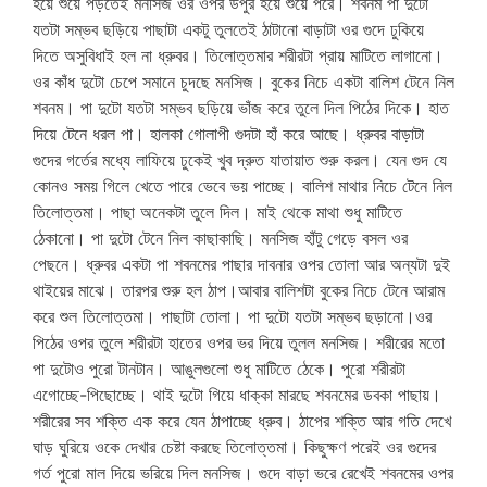
হয়ে শুয়ে পড়তেই মনসিজ ওর ওপর উপুর হয়ে শুয়ে পরে। শবনম পা দুটো
যতটা সম্ভব ছড়িয়ে পাছাটা একটু তুলতেই ঠাটানো বাড়াটা ওর গুদে ঢুকিয়ে
দিতে অসুবিধাই হল না ধ্রুবর। তিলোত্তমার শরীরটা প্রায় মাটিতে লাগানো।
ওর কাঁধ দুটো চেপে সমানে চুদছে মনসিজ। বুকের নিচে একটা বালিশ টেনে নিল
শবনম। পা দুটো যতটা সম্ভব ছড়িয়ে ভাঁজ করে তুলে দিল পিঠের দিকে। হাত
দিয়ে টেনে ধরল পা। হালকা গোলাপী গুদটা হাঁ করে আছে। ধ্রুবর বাড়াটা
গুদের গর্তের মধ্যে লাফিয়ে ঢুকেই খুব দ্রুত যাতায়াত শুরু করল। যেন গুদ যে
কোনও সময় গিলে খেতে পারে ভেবে ভয় পাচ্ছে। বালিশ মাথার নিচে টেনে নিল
তিলোত্তমা। পাছা অনেকটা তুলে দিল। মাই থেকে মাথা শুধু মাটিতে
ঠেকানো। পা দুটো টেনে নিল কাছাকাছি। মনসিজ হাঁটু গেড়ে বসল ওর
পেছনে। ধ্রুবর একটা পা শবনমের পাছার দাবনার ওপর তোলা আর অন্যটা দুই
থাইয়ের মাঝে। তারপর শুরু হল ঠাপ।আবার বালিশটা বুকের নিচে টেনে আরাম
করে শুল তিলোত্তমা। পাছাটা তোলা। পা দুটো যতটা সম্ভব ছড়ানো।ওর
পিঠের ওপর তুলে শরীরটা হাতের ওপর ভর দিয়ে তুলল মনসিজ। শরীরের মতো
পা দুটোও পুরো টানটান। আঙুলগুলো শুধু মাটিতে ঠেকে। পুরো শরীরটা
এগোচ্ছে-পিছোচ্ছে। থাই দুটো গিয়ে ধাক্কা মারছে শবনমের ডবকা পাছায়।
শরীরের সব শক্তি এক করে যেন ঠাপাচ্ছে ধ্রুব। ঠাপের শক্তি আর গতি দেখে
ঘাড় ঘুরিয়ে ওকে দেখার চেষ্টা করছে তিলোত্তমা। কিছুক্ষণ পরেই ওর গুদের
গর্ত পুরো মাল দিয়ে ভরিয়ে দিল মনসিজ। গুদে বাড়া ভরে রেখেই শবনমের ওপর