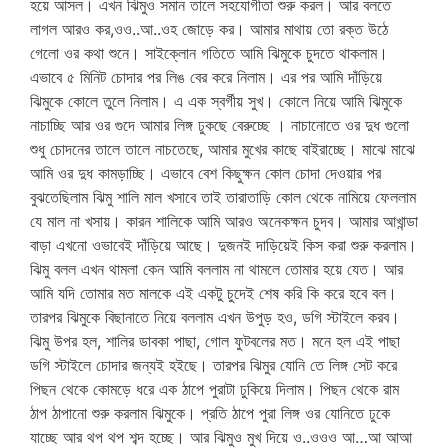
হয়ে আসল। এখন ঝিমুও সমান তালে সহযোগীতা শুরু করল। আর বলতে
লাগল আরও কর,ওও..আ..ওহ জোড়ে কর। আমার মাথায় তো রক্ত উঠে
গেলো ওর কথা শুনে। সাইক্লোন গতিতে আমি ঝিমুকে চুদতে থাকলাম।
এভাবে ৫ মিনিট চোদার পর লিঙ বের করে নিলাম। এর পর আমি দাঁড়িয়ে
ঝিমুকে কোলে তুলে নিলাম। এ এক স্বর্গীয় সুখ। কোলে নিয়ে আমি ঝিমুকে
নাচাচ্ছি আর ওর গুদে আমার লিঙ্গ ঢুকছে বেরুচ্ছে । নাচানোতে ওর দুধ গুলো
শুধু চোদনের তালে তালে নাচতেছে, আমার মুখের কাছে বাইরাচ্ছে। মাঝে মাঝে
আমি ওর দুধ কামড়াচ্ছি। এভাবে বেশ কিছুক্ষন কোল চোদা দেওয়ার পর
বুঝতেছিলাম ঝিমু শালি মাল খসাবে তাই তারাতাড়ি কোল থেকে নামিয়ে ফেললাম
যে মাল না খসায়। কারন শালিকে আমি আরও অনেকক্ষন চুদব। আমার আখান্ডা
বাড়া এখনো ওভাবেই দাঁড়িয়ে আছে। দুজনই দাড়িয়েই কিস করা শুরু করলাম।
ঝিমু বলল এখন থামলা কেন আমি বললাম না থামলে তোমার হয়ে যেত। আর
আমি যদি তোমার মত মালকে এই একটু চুদেই শেষ করি কি করে হবে বল।
তারপর ঝিমুকে বিছানাতে নিয়ে বললাম এখন উপুড় হও, ডগি স্টাইলে করব।
ঝিমু উপর হল, শালির ডাবকা পাছা, গোল ফুটবলের মত। মনে হল এই পাছা
ডগি স্টাইলে চোদার জন্যই হইছে। তারপর ঝিমুর যোনি তে লিঙ্গ সেট করে
পিছন থেকে কোমড়ে ধরে এক ঠাপে পুরাটা ঢুকিয়ে দিলাম। পিছন থেকে রাম
ঠাপ ঠাপানো শুরু করলাম ঝিমুকে। প্রতি ঠাপে পুরা লিঙ্গ ওর যোনিতে ঢুকে
যাচ্ছে আর থপ থপ শব্দ হচ্ছে। আর ঝিমুও মুখ দিয়ে ও..ওওও আ…আ আআ