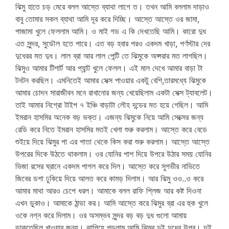
ঝিমু হাতে চড় মেরে বলল আস্তে ব্যাথা লাগে ত। তখন আমি বললাম দাড়াও
বাবু তোমার সকল ব্যাথা আমি দূর করে দিচ্ছি। আস্তে আস্তে ওর জামা,
পাজামা খুলে ফেললাম আমি। ও মাই গড এ কি দেখতেছি আমি। কারো দুধ
এত সুন্দর, সুডৌল হতে পারে। এত বড় হবার পরও একদম খাড়া, পর্ণস্টার দের
দুধেরর মত দুধ। লাল ব্রা আর লাল পেন্টি তে ঝিমুকে অপ্সরার মত লাগছিল।
ঝিমুও আমার টিশার্ট আর প্যান্ট খুলে ফেলল। এই মাল দেখে আমার বাড়া টা
টনটন করছিল। এমনিতেই আমার সেক্স পাওয়ার একটু বেশি,তারমধ্যে ঝিমুকে
আমার চোদন সারাজীবন মনে রাখানোর জন্য খেয়েছিলাম একটা সেক্স ট্যাবলেট।
তাই আমার নিগ্রো টাইপ ৭ ইঞ্চি বাড়াটা লৌহ দন্ডের মত হয়ে গেছিল। আমি
ইমরান হাসমির অনেক বড় ভক্ত। এজন্য ঝিমুকে নিয়ে আমি সেক্সের জন্য
রেডি করে নিতে ইমরান হাসমির মতই খেলা শুরু করলাম। আস্তে করে বেডে
শুইয়ে দিয়ে ঝিমুর পা এর পাতা থেকে কিস করা শুরু করলাম। আস্তে আস্তে
উপরের দিকে উঠতে থাকলাম। ওর যোনির পাশ দিয়ে উপরে উঠার সময় যোনির
ভিজা রসের ঘ্রানে একদম পাগল করে দিল। আস্তে করে সুগভীর নাভিতে
জিবের ডগা ঢুকিয়ে দিয়ে আলত করে কামড় দিলাম। আর ঝিমু ওও..ও করে
আমার মাথা আরও চেপে ধরল। আমাকে বলল রাফি প্লিজ আর কষ্ট দিওনা
এখন ডুকাও। আমাকে ঠান্ডা কর। আমি আস্তে করে ঝিমুর ব্রা এর হুক খুলে
ওকে নগ্ন করে দিলাম। ওর অসম্ভব সুন্দর বড় বড় দুধ গুলো আমায়
ডাকতেছিল খাওয়ার জন্য। ঝাপিয়ে পড়লাম আমি ঝিমুর দুই দুধের উপর। দুই