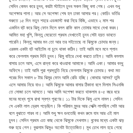
সেদিন কেমন করে চুদব, কয়টা স্টাইলে চুদব সকল কিছু বলা শেষ। এখন শুধু
অপেক্ষার পালা। আর সে অপেক্ষা শেষ হল ঢাকা আসার পর। কোচিং ভর্তির
শুরুতে ১৫ দিন নতুন শহরে এডজাস্ট করা নিয়ে বিজি, এভাবে ২ মাস পর
একদিন হুট করে ঝিমু ফোন দিলে বলল রাফি কাল তোমার সাথে দেখা করব।
আমিত মহা খুশি, কিন্তু মেয়েতো প্রথম দেখাতেই চুদব সেটা হয়ত ভাবতে
পারেনি। কিন্তু আমার মন তো আর তর সইতেছে না ঝিমুকে চোদার জন্য।
এরকম একটা হট আইটেম না চুদে থাকা কঠিন। তাই আমি মনে মনে প্লান
করে ফেললাম প্রথম দিনি চুদব। ঝিমু বাইরে দেখা করতে চাইল। আমি বললাম
বাসায় চলে আস, এসে রান্না করে খাওয়াবা আমাকে। আমি একা। আমার বন্ধু
অফিসে। তাই আমি পুরা প্রস্তুতি নিয়ে ফেললাম ঝিমুকে চোদার। কথা মত
পরের দিন সকাল ৮ টায় ঝিমুর ফোন আমি রেডি হচ্ছি। কোথায় আসব? তুমি
এসে আমায় নিয়ে যাও। আমি ঝিমুকে আমার বাসার ঠিকানা বলে দিলাম সিএনজি
তে সোজা চলে আসতে। আর আমি অপেক্ষা করতে থাকলাম ৪-৫ বছর ধরে
মনের মধ্যে পুষে রাখা স্বপ্ন পূরণের। ১১ টার দিকে ঝিমু এসে নামল। সেদিন
সে একটা লাল ড্রেস পড়েছিল। কি পরিমান সুন্দর আর সেক্সি লাগছিল সেটা আর
বলে বুঝাতে পারব না। আমি শুধু ক্ষন গুনতেছি কখন রুমে যাব আর এই মাল
চুদব। সেদিন প্রথম এত কাছ থেকে ঝিমুকে দেখলাম। বুকের মধ্যে একটা ঝড়
শুরু হয়ে গেল। বুঝলাম ঝিমুও অনেটা উত্তেজিত। মুখ চোখ লাল হয়ে গেছে