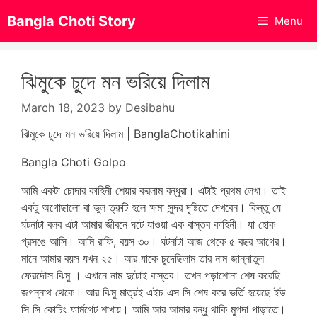
Skip
Bangla Choti Story
Menu
to
content
ঝিমুকে চুদে মন ভরিয়ে দিলাম
March 18, 2023
by
Desibahu
ঝিমুকে চুদে মন ভরিয়ে দিলাম | BanglaChotikahini
Bangla Choti Golpo
আমি একটা চোদার কাহিনী শেয়ার করলাম বন্ধুরা। এটাই প্রথম লেখা। তাই
একটু অগোছালো বা ভুল ত্রুটি হলে ক্ষমা সুন্দর দৃষ্টিতে দেখবেন। কিন্তু যে
ঘটনাটা বলব এটা আমার জীবনে ঘটে যাওয়া এক বাস্তব কাহিনী। যা হোক
প্রসঙে আসি। আমি রাফি, বয়স ৩০। ঘটনাটা আজ থেকে ৫ বছর আগের।
মানে আমার বয়স যখন ২৫। আর যাকে চুদেছিলাম তার নাম জান্নাতুল
ফেরদৌস ঝিমু । এখানে নাম দুটোই বাস্তব। তখন পড়াশোনা শেষ করেছি
জগন্নাথ থেকে। আর ঝিমু মাত্রই এইচ এস সি শেষ করে ভর্তি হয়েছে ইউ
সি সি কোচিং ফার্মগেট শাখায়। আমি আর আমার বন্ধু থাকি মুগদা পাড়াতে।