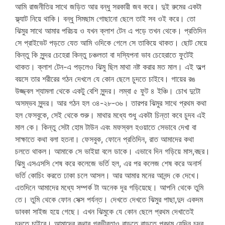
আমি রাজনীতির সাথে জড়িত আর বন্ধু সরকারী জব করে। দুই রুমের একটা
ফ্ল্যাট নিয়ে থাকি। বন্ধু সিমছাম গোছানো ছেলে তাই সব ওই করে। তো
ঝিমুর সাথে আমার পরিচয় ও যখন ক্লাশ টেন এ পড়ে তখন থেকে। প্রতিদিন
সে প্রাইভেট পড়তে যেত আমি ওদিকে গেলে সে তাকিয়ে থাকত। ছোট মেয়ে
কিন্তু কি সুন্দর চেহেরা কিন্তু চঞ্চলতা বা দস্যিপনা ভাব চেহেরাতে ফুটেই
থাকত। ক্লাশ টেন-এ পড়লেও ঝিমু ছিল মাথা নষ্ট করার মত মাল। এই অল্প
বয়সে তার শরীরের গঠন দেখলে যে কোন ছেলে চুদতে চাইবে। গায়ের রঙ
উজ্জ্বল শ্যামলা থেকে একটু বেশি সুন্দর। লম্বা ৫ ফুট ৪ ইঞ্চি। চোখ দুটো
অসম্ভব সুন্দর। আর গঠন হল ৩৪-২৮-৩৬। তারপর ঝিমুর সাথে প্রথম কথা
হল ফেসবুকে, সেই থেকে শুরু। মাথার মধ্যে শুধু একটা চিন্তা কবে চুদব এই
মাল কে। কিন্তু সেটা হোম টাউন এবং মফস্বল হওয়াতে সেভাবে দেখা বা
সাক্ষাতে কথা বলা হতনা। ফেসবুক, ফোনে প্রতিদিন, রাত আমাদের কথা
চলতে থাকল। আমাকে সে ভাইয়া বলে ডাকে। এভাবে দিন গড়িয়ে মাস,বছর।
ঝিমু এসএসসি শেষ করে কলেজে ভর্তি হল, এর পর কলেজ শেষ করে অনার্স
ভর্তি কোচিং করতে ঢাকা চলে আসল। আর আমার মনের আনন্দ কে দেখে।
এতদিনে আমাদের মধ্যে সম্পর্ক টা অনেক দূর গড়িয়েছে। আপনি থেকে তুমি
তে। তুমি থেকে ফোন সেক্স পর্যন্ত। দেখতে দেখতে ঝিমুর পাছা,দুদ একদম
ডাবকা সাইজ হয়ে গেছে। এখন ঝিমুকে যে কোন ছেলে প্রথম দেখাতেই
চুদতে চাইবে। আমাদের কথার গরভীরতাও বাড়তে বাড়তে প্রথম যেদিন চুদব