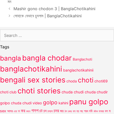
মন
Mashir gono chodon 3 | BanglaChotikahini
সোহাকে যেভাবে চুদলাম | BanglaChotikahini
Search
for:
Tags
bangla chodar
bangla
Banglachoti
banglachotikahini
banglachotikahinii
bengali sex stories
choti
choda
choti69
choti stories
chuda chudi
choti club
chuda chudir
panu golpo
golpo
golpo
chuda chudi video
kahini
গলপ
কর
চদর
চট
sex
ও
চদ
আমর
জর
পরব
বউ
বল
ম
এর
কহন
চদচদ
ঠপ
ধন
নয়
পছ
বউক
বনধর
ঢকয়