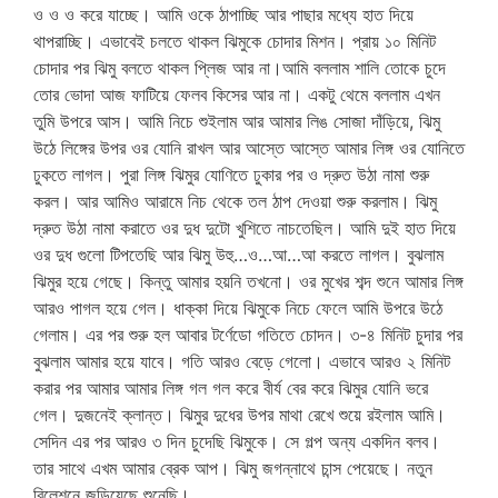
ও ও ও করে যাচ্ছে। আমি ওকে ঠাপাচ্ছি আর পাছার মধ্যে হাত দিয়ে
থাপরাচ্ছি। এভাবেই চলতে থাকল ঝিমুকে চোদার মিশন। প্রায় ১০ মিনিট
চোদার পর ঝিমু বলতে থাকল প্লিজ আর না।আমি বললাম শালি তোকে চুদে
তোর ভোদা আজ ফাটিয়ে ফেলব কিসের আর না। একটু থেমে বললাম এখন
তুমি উপরে আস। আমি নিচে শুইলাম আর আমার লিঙ সোজা দাঁড়িয়ে, ঝিমু
উঠে লিঙ্গের উপর ওর যোনি রাখল আর আস্তে আস্তে আমার লিঙ্গ ওর যোনিতে
ঢুকতে লাগল। পুরা লিঙ্গ ঝিমুর যোণিতে ঢুকার পর ও দ্রুত উঠা নামা শুরু
করল। আর আমিও আরামে নিচ থেকে তল ঠাপ দেওয়া শুরু করলাম। ঝিমু
দ্রুত উঠা নামা করাতে ওর দুধ দুটো খুশিতে নাচতেছিল। আমি দুই হাত দিয়ে
ওর দুধ গুলো টিপতেছি আর ঝিমু উহু…ও…আ…আ করতে লাগল। বুঝলাম
ঝিমুর হয়ে গেছে। কিন্তু আমার হয়নি তখনো। ওর মুখের শব্দ শুনে আমার লিঙ্গ
আরও পাগল হয়ে গেল। ধাক্কা দিয়ে ঝিমুকে নিচে ফেলে আমি উপরে উঠে
গেলাম। এর পর শুরু হল আবার টর্ণেডো গতিতে চোদন। ৩-৪ মিনিট চুদার পর
বুঝলাম আমার হয়ে যাবে। গতি আরও বেড়ে গেলো। এভাবে আরও ২ মিনিট
করার পর আমার আমার লিঙ্গ গল গল করে বীর্য বের করে ঝিমুর যোনি ভরে
গেল। দুজনেই ক্লান্ত। ঝিমুর দুধের উপর মাথা রেখে শুয়ে রইলাম আমি।
সেদিন এর পর আরও ৩ দিন চুদেছি ঝিমুকে। সে গল্প অন্য একদিন বলব।
তার সাথে এখম আমার ব্রেক আপ। ঝিমু জগন্নাথে চান্স পেয়েছে। নতুন
রিলেশনে জড়িয়েছে শুনেছি।