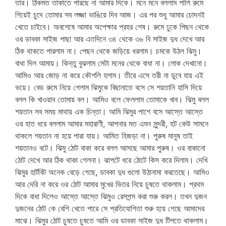
তার। ঠিকমত তাকাতে পারছে না আমার দিকে। মনে মনে বললাম শালি রুমে
গিয়েই চুদে তোমার সব লজ্জা ভাঙিয়ে দিব আজ। এর পর শুধু আমার চোদনই
খেতে চাইবে। অবশেষে আমার অপেক্ষার প্রহর শেষ। রুমে ঢুকে পিছন থেকে
ওর ডাবকা সাইজ পাছা আর এতদিনে ৩৪ থেকে ৩৬ বি সাইজ দুধ দেখে আর
ঠিক থাকতে পারলাম না। পেছন থেকে জড়িয়ে ধরলাম। চমকে উঠল ঝিমু।
বাধা দিল আমায়। কিন্তু বুঝলাম সেটা মনের থেকে বাধা না। লোক দেখানো।
আমিও আর জোড় না করে কৌশলি হলাম। তীরে এসে তরী না ডুবে যায় এই
ভয়ে। বেড রুমে নিয়ে গেলাম ঝিমুকে বিছানাতে বসে সে শয়তানি হাসি দিয়ে
বলল কি খাওয়াব তোমায় বল। আমিও বলে ফেললাম তোমাকে খাব। ঝিমু বলল
শয়তান সব সময় মাথায় এক চিন্তা। আমি ঝিমুর পাশে বসে আস্তে আস্তে
ওর হাত ধরে বললাম আমার মহারাণী, আপনার মত এমন সুন্দরী, হট কেউ সামনে
থাকলে শয়তান না হয়ে পারা যায়। আমিত হিজড়া না। পুরুষ মানুষ তাই
শয়তানও বটে। ঝিমু ঠোট বাকা করে বলল আসছে আমার পুরুষ। ওর বাকানো
ঠোট দেখে আর ঠিক থাকা গেলনা। ঝাপটে ধরে ঠোটে কিস করে দিলাম। দেখি
ঝিমুর হার্টবিট অনেক বেড়ে গেছে, ডাবকা দুধ গুলো উঠানামা করতেছে। আমিও
আর দেরি না করে ওর ঠোট আমার মুখের ভিতর নিয়ে চুষতে থাকলাম। প্রথম
দিকে বাধা দিলেও আস্তে আস্তে ঝিমুও রেসপন্স করা শুরু করল। তখন দুজন
দুজনের ঠোট কে বেশি খেতে পারে সে প্রতিযোগিতা শুরু হয়ে গেছে আমাদের
মাঝে। ঝিমুর ঠোট চুষতে চুষতে আমি ওর ডাবকা সাইজ দুধ টিপতে থাকলাম।