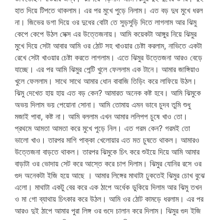
হাত দিয়ে টিপতে থাকলাম। এর পর মুখে পুড়ে নিলাম। এত বড় দুধ মুখে ধরল
না। জিভের ডগা দিয়ে ওর দুধের বোটা তে সুড়সুড়ি দিতে লাগলাম আর ঝিমু
কেপে কেপে উঠল সেক্স এর উত্তেজনায়। আমি কয়েকটা আঙ্গুর নিয়ে ঝিমুর
মুখে দিয়ে সেটা আবার আমি ওর ঠোট সহ খাওয়ার চেষ্টা করলাম, নাভিতে একটা
রেখে সেটা খাওয়ার চেষ্টা করতে লাগলাম। এতে ঝিমুর উত্তেজনা আরও বেড়ে
যাচ্ছে। এর পর আমি ঝিমুর পেন্টি খুলে ফেললাম এক টানে। আমার জাঙ্গিয়াও
খুলে ফেললাম। সাথে সাথে আমার ধোন বাবাজি তিড়িং করে লাফিয়ে উঠল।
ঝিমু দেখেত হায় হায় এত বড় কেন? আমারত অনেক কষ্ট হবে। আমি ঝিমুকে
অভয় দিলাম ভয় পেয়োনা সোনা। আমি তোমায় এমন ভাবে চুদব তুমি শুধু
মজাই পাবা, কষ্ট না। আমি বললাম এখন আমার ললিপপ চুষে খাও তো।
প্রথমে আমতা আমতা করে মুখে পুড়ে নিল। এত গরম কেন? গরমই তো
ভালো খাও। তারপর মাগি পাক্কা খেলোয়ার এত মত চুষতে থাকল। আমারও
উত্তেজনা বাড়তে থাকল। তারপর ঝিমুকে চিৎ করে শুইয়ে দিয়ে আমি আমার
বাড়াটা ওর ভোদায় সেট করে আস্তে করে চাপ দিলাম। ঝিমুর যোনির রসে ওর
গুদ অনেকটা ইজি হয়ে আছে । আমার লিঙ্গের মাথাটা ঢুকতেই ঝিমুর চোখ বুঝে
এলো। মাথাটা একটু বের করে এক ঠাপে অর্ধেক ডুকিয়ে দিলাম আর ঝিমু তখন
ও মা গো ব্যাথায় চিৎকার করে উঠল। আমি ওর ঠোট কামড়ে ধরলাম। এর পর
আরও দুই ঠাপে আমার পুরা লিঙ্গ ওর গুদে চালান করে দিলাম। ঝিমুর গুদ ইজি