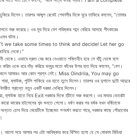
ুকিয়ে দিলেন। তারপর আঙ্গুল রেখেই শেফালীর দিকে ঘুরে তাকিয়ে বললেন, “তোমার
াপতে শুরু করেছে। ওর মুখ দিয়ে বেশ পরিষ্কার শব্দে বেরিয়ে আসছে শীৎকারের
ে এসব ঘটনা।
 why don’t we take some times to think and decide! Let her go
জানিয়ে দেবো।”
ী থেকে। এভাবে দ্রুত বের করে নেওয়াতে শক্তিহীন হয়ে সে হাঁটু ভেঙ্গে বসে
করিম ওকে ধরে দাঁড় করিয়ে বন্ধুর মতো কাঁধের উপর হাত দিয়ে বললেন, “বেশ।
া থাকলে আমারও আর কোন প্রশ্ন নেই। Miss Oindrila, You may go
শায়া, ব্লাউজ, পুটলি পাকিয়ে ওর হাতে তুলে দিলেন। তারপর ওর দুগালে দুটো আদুরে
 বিপরীত প্রান্তে নতুন একটি দরজা দেখিয়ে দিলেন।
ি, শায়া, ব্লাউজ হাতে নিয়ে Exit দরজার দিকে হাঁটতে শুরু করলো। ওর মাথার ভেতরটা
় কারো কারোর হুইসেলের শব্দ শুনতে পেলো। ধর্ষণ করার পর ধর্ষক যখন ধর্ষিতাকে
 জনগণ অন্তত চোখ দিয়ে মেয়েটিকে ইচ্ছেমত গণধর্ষণ করতে পারে, দরজার কাছে পৌছানোর
ো।
ার। আলো সয়ে আসার পর এটা আবিষ্কার করে বিস্মিত হলো যে সে মোকাম মিডিয়া