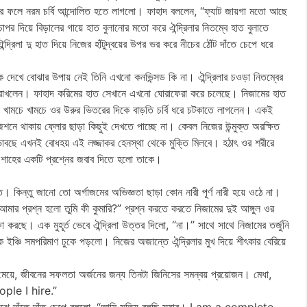
তার ফলে নরম চর্বি আন্দোলিত হতে লাগলো। ফাহাদ বললেন, “ফ্যাট জায়গা মতো আছে
র দিয়ে বিড়ালের গায়ে হাত বুলানোর মতো করে ঐন্দ্রিলার নিতম্বে হাত বুলাতে
িলা দু হাত দিয়ে নিজের হাঁটুদ্বয়ের উপর ভর করে নীচের ঠোঁট দাঁতে চেপে ধরে
ে দেখে বোঝার উপায় নেই তিনি এখনো কনভিন্সড কি না। ঐন্দ্রিলার চওড়া নিতম্বের
াত রাখলেন। ফাহাদ করিমের হাত সেখানে এখনো ঘোরাফেরা করে চলেছে। নিজামের হাত
 খামচে খামচে ওর উরুর ভিতরের দিকে বাড়তি চর্বি ধরে চটকাতে লাগলেন। একই
নে থাকায় ফ্লোর ছাড়া কিছুই দেখতে পাচ্ছে না। কেবল নিজের উন্মুক্ত অরক্ষিত
ভাবছে এখনই বোধহয় এই লজ্জাকর হেনস্থা থেকে মুক্তি মিলবে। হঠাৎ ওর শরীরে
শাহের একটি প্রশ্নের জবাব দিতে হলো তাকে।
ত। কিন্তু জানো তো অর্গাজমের অভিজ্ঞতা ছাড়া কোন নারী পূর্ণ নারী হয়ে ওঠে না।
, আমার প্রশ্ন হলো তুমি কী কুমারি?” প্রশ্ন করতে করতে নিজামের দুই আঙ্গুল ওর
া করছে। এক মুহূর্ত ভেবে ঐন্দ্রিলা উত্তর দিলো, “না।” সাথে সাথে নিজামের তর্জুনি
 এক ইঞ্চি সমপরিমাণ ঢুকে পড়লো। নিজের অজান্তে ঐন্দ্রিলার মুখ দিয়ে শীৎকার বেরিয়ে
মেয়ে, জীবনের সফলতা অর্জনের জন্য তিনটা জিনিসের সমন্বয় প্রয়োজন। মেধা,
ple I hire.”
চড়ার মাঝে দাঁতে দাঁত চেপে বললো, “আমি সত্যি বলছি স্যার। I am a complete