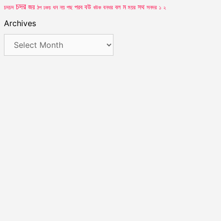
চদর
সথ
জর
পরব
বউ
বল
ম
ময়র
চদচদ
ঠপ
ধন
নয়
পছ
বউক
বনধর
সনদর
১
২
ঢকয়
Archives
Archives