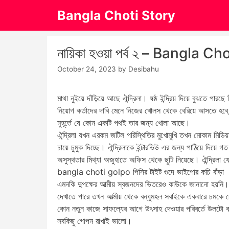
Skip
Bangla Choti Story
to
content
নায়িকা হওয়া পর্ব ২ – Bangla C
October 24, 2023
by
Desibahu
মাথা নুইয়ে দাঁড়িয়ে আছে ঐন্দ্রিলা। ষষ্ঠ ইন্দ্রিয় দিয়ে বুঝতে
নিয়োগ কর্তাদের দাবি মেনে নিজের খোলস থেকে বেরিয়ে আসতে হবে,
মুহূর্তে যে কোন একটি পথই তার জন্য খোলা আছে।
ঐন্দ্রিলা যখন এরকম জটিল পরিস্থিতির মুখোমুখি তখন মোকাম মিডিয়া 
চায়ে চুমুক দিচ্ছে। ঐন্দ্রিলাকে ইন্টারভিউ এর জন্য পাঠিয়ে দি
অসুস্থতার মিথ্যা অজুহাতে অফিস থেকে ছুটি নিয়েছে। ঐন্দ্রিল
bangla choti golpo পিসির টাইট গুদে ভাইপোর কচি বাঁড়া
এমনকি দুপক্ষের আত্মীয় স্বজনদের ভিতরেও কাউকে জানানো হয়নি। য
দেখাতে পারে তখন আত্মীয় থেকে বন্ধুমহল সবাইকে একবারে চমকে দে
কোন নতুন কাজে সাফল্যের আগে উৎসাহ দেওয়ার পরিবর্তে উলটো 
সবকিছু গোপন রাখাই ভালো।