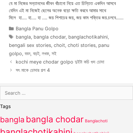
Categories
Bangla Panu Golpo
Tags
bangla
,
bangla chodar
,
banglachotikahini
,
bengali sex stories
,
choit
,
choti stories
,
panu
golpo
,
ববন
,
বড়ট
,
লখক
,
সই
kochi meye chodar golpo দুইটা কচি গুদ চোদা
সৎ মাকে চোদার গল্প 4
Search
for:
Tags
bangla chodar
bangla
Banglachoti
banglachotikahini