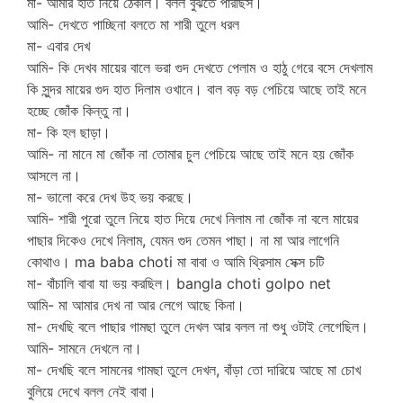
মা- আমার হাত নিয়ে ঠেকাল। বলল বুঝতে পারছিস।
আমি- দেখতে পাচ্ছিনা বলতে মা শারী তুলে ধরল
মা- এবার দেখ
আমি- কি দেখব মায়ের বালে ভরা গুদ দেখতে পেলাম ও হাঠু গেরে বসে দেখলাম
কি সুন্দর মায়ের গুদ হাত দিলাম ওখানে। বাল বড় বড় পেচিয়ে আছে তাই মনে
হচ্ছে জোঁক কিন্তু না।
মা- কি হল ছাড়া।
আমি- না মানে মা জোঁক না তোমার চুল পেচিয়ে আছে তাই মনে হয় জোঁক
আসলে না।
মা- ভালো করে দেখ উহ ভয় করছে।
আমি- শারী পুরো তুলে নিয়ে হাত দিয়ে দেখে নিলাম না জোঁক না বলে মায়ের
পাছার দিকেও দেখে নিলাম, যেমন গুদ তেমন পাছা। না মা আর লাগেনি
কোথাও। ma baba choti মা বাবা ও আমি থ্রিসাম সেক্স চটি
মা- বাঁচালি বাবা যা ভয় করছিল। bangla choti golpo net
আমি- মা আমার দেখ না আর লেগে আছে কিনা।
মা- দেখছি বলে পাছার গামছা তুলে দেখল আর বলল না শুধু ওটাই লেগেছিল।
আমি- সামনে দেখলে না।
মা- দেখছি বলে সামনের গামছা তুলে দেখল, বাঁড়া তো দারিয়ে আছে মা চোখ
বুলিয়ে দেখে বলল নেই বাবা।