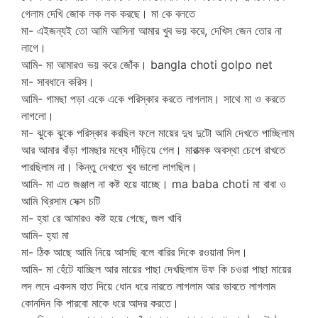
গেলাম দেখি জোক লক লক করছে। মা কে বলতে
মা- এইজন্যই তো আমি আসিনা আমার খুব ভয় করে, দেখিস জেন তোর না
লাগে।
আমি- মা আমারও ভয় করে জোঁক। bangla choti golpo net
মা- সাবধানে করিস।
আমি- গামছা পড়া একে একে পরিস্কার করতে লাগলাম। সাথে মা ও করতে
লাগলো।
মা- ঝুকে ঝুকে পরিস্কার করছিল ফলে মায়ের দুধ দুটো আমি দেখতে পাচ্ছিলাম
আর আমার বাঁড়া গামছার মধ্যে দাঁড়িয়ে গেল। মারাত্মক অবস্থা চেপে রাখতে
পারছিলাম না। কিন্তু দেখতে খুব ভালো লাগছিল।
আমি- মা এত জঞ্জাল না কষ্ট হয়ে যাচ্ছে। ma baba choti মা বাবা ও
আমি থ্রিসাম সেক্স চটি
মা- হ্যা রে আমারও কষ্ট হয়ে গেছে, জল খাবি
আমি- হ্যা মা
মা- ঠিক আছে আমি নিয়ে আসছি বলে বারির দিকে রওয়ানা দিল।
আমি- মা হেঁটে যাচ্ছিল আর মায়ের পাছা দেখছিলাম উফ কি চওরা পাছা মায়ের
লদ লদে একদম হাত দিয়ে ধোন ধরে নারতে লাগলাম আর ভাবতে লাগলাম
কোনদিন কি পারবো মাকে ধরে আদর করতে।