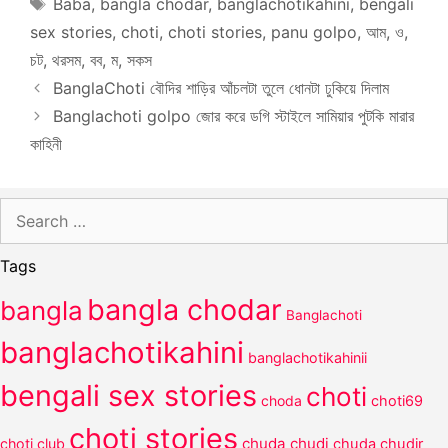
Tags
Baba
,
bangla chodar
,
banglachotikahini
,
bengali
sex stories
,
choti
,
choti stories
,
panu golpo
,
আম
,
ও
,
চট
,
থরসম
,
বব
,
ম
,
সকস
BanglaChoti বৌদির শাড়ির আঁচলটা তুলে ধোনটা ঢুকিয়ে দিলাম
Banglachoti golpo জোর করে ডগি স্টাইলে সামিয়ার পুটকি মারার
কাহিনী
Search
for:
Tags
bangla chodar
bangla
Banglachoti
banglachotikahini
banglachotikahinii
bengali sex stories
choti
choda
choti69
choti stories
chuda chudi
choti club
chuda chudir