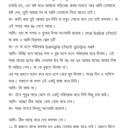
চাকরি হত, এত কষ্ট করে আমাকে পড়িয়েছ বাবার অমতে আর আমি তোমাকে
কষ্ট দেব, তুমি আমার সব মা আমি তোমাকে নিয়ে বাচতে চাই।
মা- জানি বাবা তুই আমায় দুখ দিবি না তবুও লোকে বলে তো তাই বললাম। মা
এই গলায় আর রঙ লেগে আছে।
আমি- হ্যা মা গলায় ও বুকের উপর অনেকটা রয়েছে। ma baba choti
মা বাবা ও আমি থ্রিসাম সেক্স চটি
মা- দে না ডলে পরিস্কার bangla choti golpo net
আমি- দিচ্ছি বলে মায়ের গলা ও বুক ডলে ডলে পরিস্কার করে দিলাম। এই
সময় মায়ের দুধের খাঁজ দেখলাম উহ কি বড় বড় দুধ আমার মায়ের আমার লিঙ্গ
টা দারিয়ে গেল। মা কে বুঝতে দিলাম না।
এর পর দুজনে স্নান করে ঘরে এসে খেয়ে ঘুম দিলাম। পরের দিন ও অফিস
বন্ধ। সকালে মা বলল এই একটু কাজ করে দিবি।
আমি- কি কাজ মা।
মা- ঐযে পুকুর পারে ঝোপ তা একটু পরিস্কার করে দিবি কিছু চাষ করি।
আমি- আচ্ছা ঠিক আছে বেলা হোক করে দেব।
মা- সময় লাগবে কিন্তু অনেকটা জায়গা।
আমি- ঠিক আছে করে দেব বললাম তো।
১২ টা বাজতে মাকে বললাম চল এবার তোমার কাজ করে দেই। দুজনে মিলে