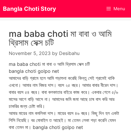
Skip
Bangla Choti Story
Menu
to
content
ma baba choti মা বাবা ও আমি
থ্রিসাম সেক্স চটি
November 5, 2023
by
Desibahu
ma baba choti মা বাবা ও আমি থ্রিসাম সেক্স চটি
bangla choti golpo net
আমাদের বাড়ি গ্রামে হলে আমি পড়াশুনা করেছি কিন্তু সেই গ্রামেই থাকি
এখনো। আমার নাম বিজয় দাস। বয়স ২৫ বছর। আমার বাবার বীরেন দাস।
বাবার বয়স ৫৪ বছর। বাবা কলকাতার বাইরে কাজ করে। একবার গেলে ৫/৬
মাসের আগে বাড়ি আসে না। আমাদের জমি জমা আছে চাষ বাস করি আর
চাকরির জন্য চেষ্টা করি।
আমার মায়ের নাম কমলিকা দাস। মায়ের বয়স ৪৬ বছর। কিছু দিন হল একটা
পিসি নিয়েছি। বর মোবাইল ত আছেই। মা তেমন লেকা পড়া করেনি যেমন
বাবা তেমন মা। bangla choti golpo net