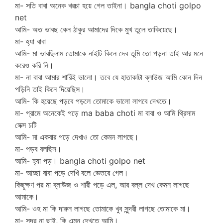
মা- সতি বাবা অনেক খরচা হয়ে গেল তাইনা। bangla choti golpo
net
আমি- অত ভাবছ কেন ঠাকুর আমাদের দিকে মুখ তুলে তাকিয়েছে।
মা- হ্যা বাবা
আমি- মা ভাবছিলাম তোমাকে নাইটি কিনে দেব তুমি তো পড়না তাই আর মনে
করেও করি নি।
মা- না বাবা আমার শারিই ভালো। তবে যে হাতাকাটা ব্লাউজ আমি কোন দিন
পড়িনি তাই কিনে দিয়েছিস।
আমি- কি হয়েছে পড়বে পড়লে তোমাকে ভালো লাগবে দেখতে।
মা- গ্রামে অনেকেই পড়ে ma baba choti মা বাবা ও আমি থ্রিসাম
সেক্স চটি
আমি- মা একবার পড়ে দেখাও তো কেমন লাগছে।
মা- পড়ব বলছিস।
আমি- হ্যা পড়। bangla choti golpo net
মা- আচ্ছা বাবা পড়ে দেখি বলে ভেতরে গেল।
কিছুক্ষণ পর মা ব্লাউজ ও শারী পড়ে এল, আর বল্ল দেখ কেমন লাগছে
আমাকে।
আমি- ওহ মা কি দারুন লাগছে তোমাকে খুব সুন্দরী লাগছে তোমাকে মা।
মা- সুন্দর না ছাই, কি এমন দেখতে আমি।