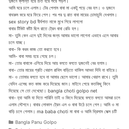
দুজনে ক্লান্ত হয়ে চিত হয়ে শুয়ে পড়ল।
আমি ঘরে চলে এলাম। টের পেলাম বাবা মা একটু পড়ে বের হল। ও দুজনে
বাথরুম করে ঘরে ফিরে গেল। পর পর দু রাত বাবা মায়ের চোদাচুদি দেখলাম।
sex story bd বীর্যপাত নাকে মুখে গিয়ে লাগলো
বাবার টিকিট কাঁটা ছিল রাতে ট্রেন বাবা রেডি হল।
মা- তুমি কেন এলে দুই দিনের জন্য আমার ভালো লাগেনা এভাবে এলে আবার
চলে যাচ্ছ।
বাবা- কি করব কাজ তো করতে হবে।
আমি- বাবা সময় হয়ে গেছে চল।
মা- তোর বাবাকে এগিয়ে দিয়ে আয় বলতে বলতে দুজনেই বের হলাম।
বাবা- তোর মায়ের প্রতি খেয়াল রাখিস বাড়িতে থাকিস আড্ডা দিবি না বাইরে।
মা- ও তোমার বলতে হবে না আমার ছেলে ভালো। আমার খেয়াল রাখে। তুমি
যেদিন এসেছ কত কাজ করে দিয়েছে জান। মাইনে পেয়ে কতকিছু কিনে
দিয়েছে সে তো দেখেছো। bangla choti golpo net
বাবা- হ্যা আমি যা দিতে পারিনি তাই ও কিনে দিয়েছে বলতে বলতে আমরা চলে
এলাম স্টেশনে। বাবার লোকাল ট্রেন এল ও বাবা উঠে চলে গেল। আমি ও মা
বাড়ি চলে গেলাম। ma baba choti মা বাবা ও আমি থ্রিসাম সেক্স চটি
Categories
Bangla Panu Golpo