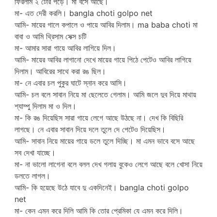
ফিরলাম ২ টোর পড়ে। মা বসে আছে।
মা- এত দেরী করলি। bangla choti golpo net
আমি- মায়ের গালে কপালে ও পায়ে আবির দিলাম। ma baba choti মা
বাবা ও আমি থ্রিসাম সেক্স চটি
মা- আমার সারা গায়ে আবির লাগিয়ে দিল।
আমি- মায়ের আবির লাগানো দেখে মায়ের গায়ে পিঠে পেটেও আবির লাগিয়ে
দিলাম। আবিরের সাথে করা রঙ ছিল।
মা- নে এবার চল পুকুর ঘাটে স্নান করে আসি।
আমি- চল বলে সাবান নিয়ে মা ছেলেতে গেলাম। আমি জলে দুব দিয়ে মাথায়
শ্যাম্পু দিলাম মা ও দিল।
মা- কি রঙ দিয়েছিস সারা গায়ে লেগে আছে উঠছে না। দেখ কি বিছিরি
লাগছে। নে এবার সাবান দিয়ে দলে তুলে দে পেটেও দিয়েছিস।
আমি- সাবান নিয়ে মায়ের গায়ে ডলে তুলে দিচ্ছি। মা এমন ভাবে বসে আছে
সব দেখা যাচ্ছে।
মা- না ভালো লাগেনা বলে বলল দেখ গলায় বুকেও লেগে আছে বলে খোসা নিয়ে
ডলতে লাগল।
আমি- কি হয়েছে উঠে যাবে দু একদিনেই। bangla choti golpo
net
মা- কেন এমন করে দিলি আমি কি তোর প্রেমিকা যে এমন করে দিলি।