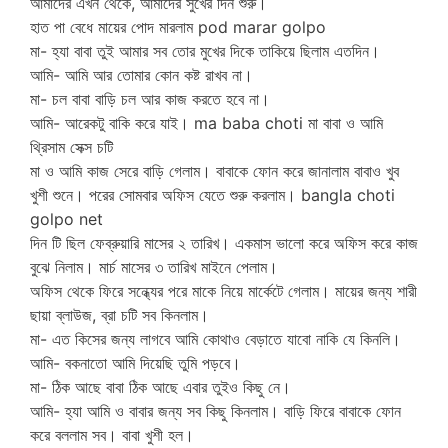
আমাদের এখন থেকে, আমাদের সুখের দিন শুরু।
হাত পা বেধে মায়ের পোদ মারলাম pod marar golpo
মা- হ্যা বাবা তুই আমার সব তোর মুখের দিকে তাকিয়ে ছিলাম এতদিন।
আমি- আমি আর তোমার কোন কষ্ট রাখব না।
মা- চল বাবা বাড়ি চল আর কাজ করতে হবে না।
আমি- আরেকটু বাকি করে যাই। ma baba choti মা বাবা ও আমি
থ্রিসাম সেক্স চটি
মা ও আমি কাজ সেরে বাড়ি গেলাম। বাবাকে ফোন করে জানালাম বাবাও খুব
খুশী শুনে। পরের সোমবার অফিস যেতে শুরু করলাম। bangla choti
golpo net
দিন টি ছিল ফেব্রুয়ারি মাসের ২ তারিখ। একমাস ভালো করে অফিস করে কাজ
বুঝে নিলাম। মার্চ মাসের ৩ তারিখ মাইনে পেলাম।
অফিস থেকে ফিরে সন্ধ্যের পরে মাকে নিয়ে মার্কেটে গেলাম। মায়ের জন্য শারী
ছায়া ব্লাউজ, ব্রা চটি সব কিনলাম।
মা- এত কিসের জন্য লাগবে আমি কোথাও বেড়াতে যাবো নাকি যে কিনলি।
আমি- বকনাতো আমি দিয়েছি তুমি পড়বে।
মা- ঠিক আছে বাবা ঠিক আছে এবার তুইও কিছু নে।
আমি- হ্যা আমি ও বাবার জন্য সব কিছু কিনলাম। বাড়ি ফিরে বাবাকে ফোন
করে বললাম সব। বাবা খুশী হল।