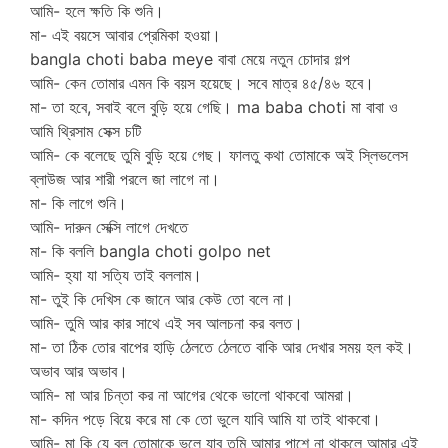
আমি- হলে ক্ষতি কি শুনি।
মা- এই বয়সে আবার প্রেমিকা হওয়া।
bangla choti baba meye বাবা মেয়ে নতুন চোদার গল্প
আমি- কেন তোমার এমন কি বয়স হয়েছে। সবে মাত্র ৪৫/৪৬ হবে।
মা- তা হবে, সবাই বলে বুড়ি হয়ে গেছি। ma baba choti মা বাবা ও
আমি থ্রিসাম সেক্স চটি
আমি- কে বলেছে তুমি বুড়ি হয়ে গেছ। ফালতু কথা তোমাকে অই স্লিভলেস
ব্লাউজ আর শারী পরলে জা লাগে না।
মা- কি লাগে শুনি।
আমি- দারুন সেক্সি লাগে দেখতে
মা- কি বললি bangla choti golpo net
আমি- হ্যা যা সত্যি তাই বললাম।
মা- তুই কি দেখিস কে জানে আর কেউ তো বলে না।
আমি- তুমি আর কার সাথে এই সব আলচনা কর বলত।
মা- তা ঠিক তোর বাপের হাড়ি ঠেলতে ঠেলতে বাকি আর দেখার সময় হল কই।
অভাব আর অভাব।
আমি- মা আর চিন্তা কর না আগের থেকে ভালো থাকবো আমরা।
মা- কদিন পড়ে বিয়ে করে মা কে তো ভুলে যাবি আমি যা তাই থাকবো।
আমি- মা কি যে বল তোমাকে ভুলে যাব তুমি আমার পাশে না থাকলে আমার এই