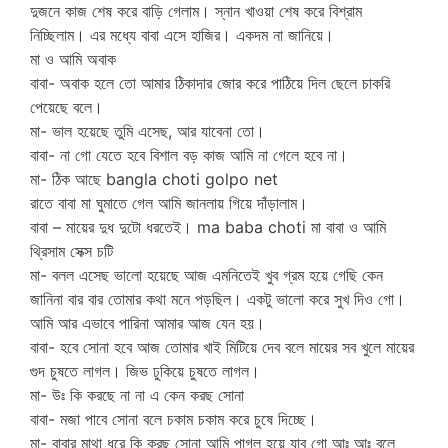
দুজনে কাজ শেষ করে বাড়ি গেলাম। স্নান খাওয়া শেষ করে বিশ্রাম
নিচ্ছিলাম। এর মধ্যে বাবা এসে হাজির। একদম না জানিয়ে।
মা ও আমি অবাক
বাবা- অবাক হলে তো আমার ঠিকাদার জোর করে পাঠিয়ে দিল ছেলে চাকরি
পেয়েছে বলে।
মা- ভাল হয়েছে তুমি এসেছ, আর যাবেনা তো।
বাবা- না গো যেতে হবে বিশাল বড় কাজ আমি না গেলে হবে না।
মা- ঠিক আছে bangla choti golpo net
রাতে বাবা মা ঘুমাতে গেল আমি জানলায় গিয়ে দাঁড়ালাম।
বাবা – মায়ের দুধ দুটো ধরতেই। ma baba choti মা বাবা ও আমি
থ্রিসাম সেক্স চটি
মা- বলল এসেছ ভালো হয়েছে আজ এমনিতেই খুব গ্রম হয়ে গেছি কেন
জানিনা বার বার তোমার কথা মনে পড়ছিল। একটু ভালো করে সুখ দিও গো।
আমি আর এভাবে পারিনা আমার আজ যেন হয়।
বাবা- হবে সোনা হবে আজ তোমার খাই মিটিয়ে দেব বলে মায়ের সব খুলে মায়ের
গুদ চুষতে লাগল। জিভ ঢুকিয়ে চুষতে লাগল।
মা- উঃ কি করছে না না এ কেন করছ সোনা
বাবা- মজা পাবে সোনা বলে চকাম চকাম করে চুষে দিচ্ছে।
মা- বাবার মাথা ধরে কি করছ সোনা আমি পাগল হয়ে যাব গো আঃ আঃ বলে