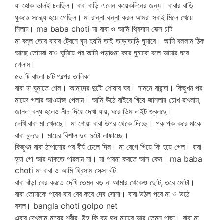
যা হোক ভালই চলছিল। বাবা বাড়ি এলেন কয়েকদিনের জন্য। বাবার বাড়ি
ধুকতে সন্ধ্যে হয়ে গেছিল। মা রান্না বান্না করল আমরা সবাই মিলে খেয়ে
নিলাম। ma baba choti মা বাবা ও আমি থ্রিসাম সেক্স চটি
মা বল্ল তোর বাবার ট্রেনে ঘুম হয়নি তাই তাড়াতাড়ি ঘুমাবে। আমি বললাম ঠিক
আছে তোমরা যাও ঘুমিয়ে পর আমি পড়াশুনা করে ঘুমাবো বলে আমার ঘরে
গেলাম।
৫০ টি বাংলা চটি গল্পের তালিকা
বাবা মা ঘুমাতে গেল। আমাদের দুটো শোয়ার ঘর। সামনে বারান্দা। কিছুখন পর
মায়ের গলার আওয়াজ পেলাম। আমি উঠে বাইরে গিয়ে জানলায় চোখ রাখলাম,
জানলা বন্ধ হলেও নীচ দিয়ে দেখা যায়, ঘরে ডিম লাইট জ্বলছে।
দেখি বাবা মা খেলছে। মা শোয়া বাবা উপর থেকে দিচ্ছে। পক পক করে মাকে
বাবা চুদছে। মায়ের বিশাল দুধ দুটো লাফাচ্ছে।
কিছুখন বাবা ঠাপানোর পর বীর্য ঢেলে দিল। মা রেগে গিয়ে কি হয়ে গেল। বাবা
হ্যা গো আর থাকতে পারলাম না। মা পারনা করতে আস কেন। ma baba
choti মা বাবা ও আমি থ্রিসাম সেক্স চটি
বাবা বাঁড়া বের করতে দেখি তেমন বড় না আমার থেকেও ছোট, তবে মোটা।
বাবা তোমাকে পরের বার বের করে দেব সোনা। বাবা উঠল পরে মা ও উঠে
বসল। bangla choti golpo net
এবার দেখলাম মায়ের শরীর, উহ কি বড় দুধ মায়ের আর তেমন পাছা। বাবা মা