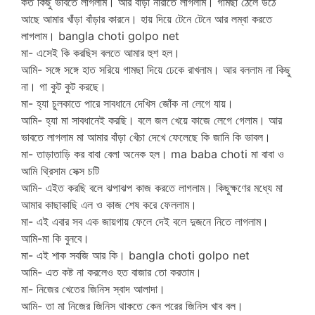
কত কিছু ভাবতে লাগলাম। আর বাঁড়া নারাতে লাগলাম। গামছা ঠেলে উঠে
আছে আমার খাঁড়া বাঁড়ার কারনে। হায় দিয়ে টেনে টেনে আর লম্বা করতে
লাগলাম। bangla choti golpo net
মা- এসেই কি করছিস বলতে আমার হুশ হল।
আমি- সঙ্গে সঙ্গে হাত সরিয়ে গামছা দিয়ে ঢেকে রাখলাম। আর বললাম না কিছু
না। গা কুট কুট করছে।
মা- হ্যা চুলকাতে পারে সাবধানে দেখিস জোঁক না লেগে যায়।
আমি- হ্যা মা সাবধানেই করছি। বলে জল খেয়ে কাজে লেগে গেলাম। আর
ভাবতে লাগলাম মা আমার বাঁড়া খেঁচা দেখে ফেলেছে কি জানি কি ভাবল।
মা- তাড়াতাড়ি কর বাবা বেলা অনেক হল। ma baba choti মা বাবা ও
আমি থ্রিসাম সেক্স চটি
আমি- এইত করছি বলে ঝপাঝপ কাজ করতে লাগলাম। কিছুক্ষণের মধ্যে মা
আমার কাছাকাছি এল ও কাজ শেষ করে ফেললাম।
মা- এই এবার সব এক জায়গায় ফেলে দেই বলে দুজনে নিতে লাগলাম।
আমি-মা কি বুনবে।
মা- এই শাক সবজি আর কি। bangla choti golpo net
আমি- এত কষ্ট না করলেও হত বাজার তো করতাম।
মা- নিজের খেতের জিনিস স্বাদ আলাদা।
আমি- তা মা নিজের জিনিস থাকতে কেন পরের জিনিস খাব বল।