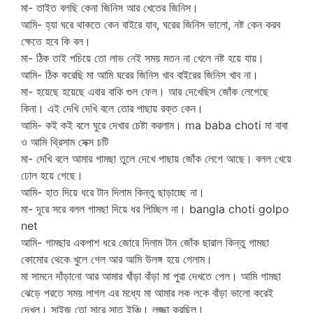
মা- তাইত বলছি কেনা জিনিস আর খেতের জিনিস।
আমি- হ্যা ঘরে থাকতে কেন বাইরে যাব, ঘরের জিনিস ভালো, নষ্ট কেন করব
ক্ষেতে হবে কি বল।
মা- ঠিক তাই পচিয়ে তো লাভ নেই সময় মতন না খেলে নষ্ট হয়ে যায়।
আমি- ঠিক করেছি মা আমি ঘরের জিনিস খাব বাইরের জিনিস খাব না।
মা- হয়েছে হয়েছে এবার বাকি গুল ফেল। আর দেখেছিস জোঁক লেগেছে
কিনা। এই দেখি দেখি বলে তোর পাছায় রক্ত কেন।
আমি- কই কই বলে ঘুরে দেখার চেষ্টা করলাম। ma baba choti মা বাবা
ও আমি থ্রিসাম সেক্স চটি
মা- দেখি বলে আমার গামছা তুলে দেখে পাছায় জোঁক লেগে আছে। বলল খেয়ে
ঢোল হয়ে গেছে।
আমি- হাত দিয়ে ধরে টান দিলাম কিন্তু ছাড়াচ্ছে না।
মা- দূরে সরে বলল গামছা দিয়ে ধর পিচ্ছিল না। bangla choti golpo
net
আমি- গামছার একপাশ ধরে জোরে দিলাম টান জোঁক ছারাল কিন্তু গামছা
কোমোর থেকে খুলে গেল আর আমি উলঙ্গ হয়ে গেলাম।
মা সামনে দাঁড়ানো আর আমার খাঁড়া বাঁড়া মা পুরা দেখতে পেল। আমি গামছা
ঝেড়ে পরতে সময় লাগল এর মধ্যে মা আমার লক লকে বাঁড়া ভালো করেই
দেখল। সাইজ তো সারে সাত ইঞ্চি। লজ্জা করছিল।