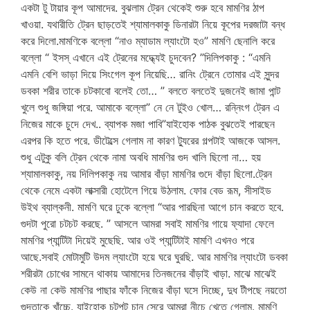
একটা টু টায়ার কূপ আমাদের. বুঝলাম ট্রেন থেকেই শুরু হবে মামণির ঠাপ
খাওয়া. যথারীতি ট্রেন ছাড়তেই শ্যামালকাকু ডিনারটা নিয়ে কূপের দরজাটা বন্ধ
করে দিলো.মামণিকে বল্লো “নাও ম্যাডাম ল্যাংটো হও” মামণি ছেনালি করে
বল্লো “ ইসস্ এখানে এই ট্রেনের মদ্ধ্যেই চুদবেন? ”দিলিপকাকু : “এমনি
এমনি বেশি ভাড়া দিয়ে সিংগেল কূপ নিয়েছি… রানিং ট্রেনে তোমার এই সুন্দর
ডবকা শরীর তাকে চটকাবো বলেই তো… ” বলতে বলতেই দুজনেই জামা পান্ট
খুলে শুধু জঙ্গিয়া পরে. আমাকে বল্লো” নে নে টুইও খোল… রন্নিংগ ট্রেন এ
নিজের মাকে চুদে দেখ.. ব্যাপক মজা পাবি”যাইহোক পাঠক বুঝতেই পারছেন
এরপর কি হতে পরে. ডীটেল্সে গেলাম না কারণ ট্যুরের গল্পটাই আজকে আসল.
শুধু এটুকু বলি ট্রেন থেকে নামা অবধি মামণির গুদ খালি ছিলো না… হয়
শ্যামালকাকু, নয় দিলিপকাকু নয় আমার বাঁড়া মামণির গুদে বাঁড়া ছিলো.ট্রেন
থেকে নেমে একটা লাক্সারী হোটেলে গিয়ে উঠলাম. ফোর বেড রূম, সীসাইড
উইথ ব্যাল্কনী. মামণি ঘরে ঢুকে বল্লো “আর পারছিনা আগে চান করতে হবে.
গুদটা পুরো চটচট করছে. ” আসলে আমরা সবাই মামণির গায়ে ফ্যাদা ফেলে
মামণির প্যান্টিটা দিয়েই মুছেছি. আর ওই প্যান্টিটাই মামণি এখনও পরে
আছে.সবাই মোটামুটি উদম ল্যাংটো হয়ে ঘরে ঘুরছি. আর মামণির ল্যাংটো ডবকা
শরীরটা চোখের সামনে থাকায় আমাদের তিনজনের বাঁড়াই খাড়া. মাঝে মাঝেই
কেউ না কেউ মামণির পাছার ফাঁকে নিজের বাঁড়া ঘসে দিচ্ছে, দুধ টীপছে নয়তো
গুদতাকে খাঁচ্চে. যাইহোক চট্‌পট্ চান সেরে আমরা নীচে খেতে গেলাম. মামণি