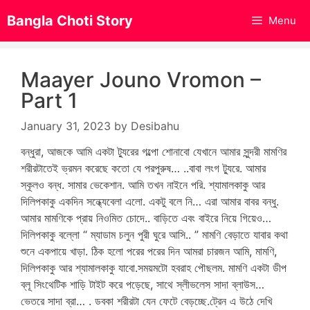
Skip
Bangla Choti Story
Menu
to
content
Maayer Jouno Vromon –
Part 1
January 31, 2023
by
Desibahu
বন্ধুরা, আজকে আমি একটা ট্যুরের গল্পো শোনাবো যেখানে আমার সুন্দরী মামণির
শরীরটাতেই ভ্রমন করেছে কতো যে পরপুরুষ… ..বাবা লংগ ট্যুরে. আমার
স্কূলও বন্ধ. সামার ভেকেশান. আমি তখন নাইনে পরি. শ্যামালকাকু আর
দিলিপকাকু একদিন সন্ধ্যেবেলা এলো. একটু বলে নি… এরা আমার বাবর বন্ধু.
আমার মামণিকে প্রায় নিওমিত চোদে.. বাড়িতে এবং বাইরে নিয়ে গিয়েও…
দিলিপকাকু বল্লো “ ম্যাডাম চলুন পুরী ঘুরে আসি.. ” মামণি বেড়াতে যাবার কথা
শুনে একপায়ে খাড়া. ঠিক হলো পরের পরের দিন আমরা চারজন আমি, মামণি,
দিলিপকাকু আর শ্যামালকাকু যাবো.সময়মটো হবরাহ পৌছলম. মামণি একটা ডীপ
ব্লূ সিংথেটিক শাড়ি টাইট করে পড়েছে, সাথে স্লীভলেস সাদা ব্লাউস…
ভেতরে সাদা ব্রা… . ডবকা শরীরটা যেন ফেটে বেড়চ্ছে.ট্রেন এ উঠে দেখি