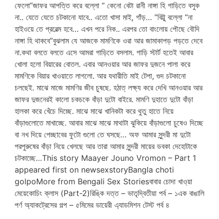
ফেলো”জাফর আপত্তি করে বল্লো “ কেনো বেটা রানী নাঙ্গা হি গাড়িতে বসুক
না.. যেতে যেতে চটকানো যাবে.. এতো খাসা মাই, গাঁড়… ”বিট্টু বল্লো “না
হাইওয়ে তে প্রবেল্ম হবে… এখন পরে নিক.. এরপর তো বাংলোয় পৌছে বৌদি
নাঙ্গা হি থাকবে”বুঝলাম যে আজকে মামণিকে ওরা আর জামাকাপড় পড়তে দেবে
না.কথা বলতে বলতে এসে আমরা গাড়িতে বসলাম. গাড়ি স্টার্ট হতেই আবার
খোলা হলো বিয়ারের বোতল. এবার আনওয়ার আর জাফর দুজনে পালা করে
মামণিকে বিয়ার খাওয়াতে লাগলো. আর যথারীতি মাই টেপা, গুদ চটকানো
চলছেই. মাঝে মাজে মামণির জীব চুষছে. হঠাত্ লক্ষ্য করে দেখি আনওয়ার আর
জাফর দুজনেরই কালো চকচকে বাঁড়া দুটো বাইরে. মামণি দুহাতে দুটো বাঁড়া
হালকা করে খেঁচে দিচ্ছে. মাঝে মাঝে খানিকটা করে থুতু হাতে নিয়ে
বাঁড়াগুলোতে মাখাচ্ছে. আবার মাঝে মাঝে মাথাটা ঝুকিয়ে বাঁড়াগুলো চুষেও দিচ্ছে
বা নখ দিয়ে পেচ্ছাবের ফুটো গুলো তে ঘসছে… অফ আমার সুন্দরী মা দুটো
পরপুরুষের বাঁড়া নিয়ে খেলছে আর তারা আমার সুন্দরী মায়ের ডবকা দেহোটাকে
চটকাচ্ছে…This story Maayer Jouno Vromon – Part 1
appeared first on newsexstoryBangla choti
golpoMore from Bengali Sex Storiesবাবার চোদা খাও্য়া
মেয়েকোচিং ক্লাস (Part-2)রিঙ্কি দত্ত – ভাতৃদ্বিতীয়া পর্ব – ১এক বাঙালি
পর্ণ অ্যাকট্রেসের গল্প – ৫মিমের ডায়েরী এ্যাডমিশন টেস্ট পর্ব ৪