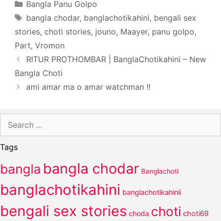
Categories
Bangla Panu Golpo
Tags
bangla chodar
,
banglachotikahini
,
bengali sex
stories
,
choti stories
,
jouno
,
Maayer
,
panu golpo
,
Part
,
Vromon
RITUR PROTHOMBAR | BanglaChotikahini – New
Bangla Choti
ami amar ma o amar watchman !!
Search
for:
Tags
bangla chodar
bangla
Banglachoti
banglachotikahini
banglachotikahinii
bengali sex stories
choti
choda
choti69