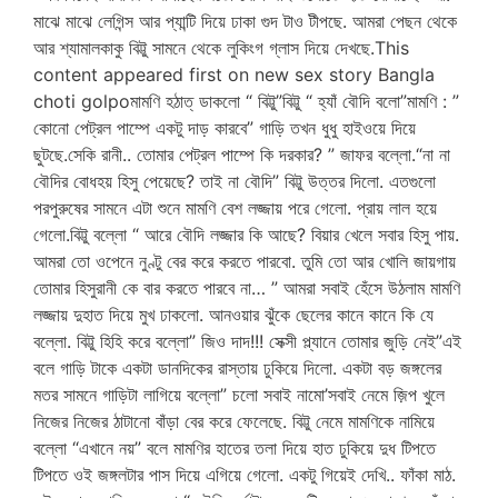
মাঝে মাঝে লেগিন্স আর প্যান্টি দিয়ে ঢাকা গুদ টাও টীপছে. আমরা পেছন থেকে
আর শ্যামালকাকু বিট্টু সামনে থেকে লুকিংগ গ্লাস দিয়ে দেখছে.This
content appeared first on new sex story Bangla
choti golpoমামণি হঠাত্ ডাকলো “ বিট্টু”বিট্টু “ হ্যাঁ বৌদি বলো”মামণি : ”
কোনো পেট্রল পাম্পে একটু দাড় কারবে” গাড়ি তখন ধুধু হাইওয়ে দিয়ে
ছুটছে.সেকি রানী.. তোমার পেট্রল পাম্পে কি দরকার? ” জাফর বল্লো.“না না
বৌদির বোধহয় হিসু পেয়েছে? তাই না বৌদি” বিট্টু উত্তর দিলো. এতগুলো
পরপুরুষের সামনে এটা শুনে মামণি বেশ লজ্জায় পরে গেলো. প্রায় লাল হয়ে
গেলো.বিট্টু বল্লো “ আরে বৌদি লজ্জার কি আছে? বিয়ার খেলে সবার হিসু পায়.
আমরা তো ওপেনে নুণ্টু বের করে করতে পারবো. তুমি তো আর খোলি জায়গায়
তোমার হিসুরানী কে বার করতে পারবে না… ” আমরা সবাই হেঁসে উঠলাম মামণি
লজ্জায় দুহাত দিয়ে মুখ ঢাকলো. আনওয়ার ঝুঁকে ছেলের কানে কানে কি যে
বল্লো. বিট্টু হিহি করে বল্লো” জিও দাদ!!! সেক্সী প্ল্যানে তোমার জুড়ি নেই”এই
বলে গাড়ি টাকে একটা ডানদিকের রাস্তায় ঢুকিয়ে দিলো. একটা বড় জঙ্গলের
মতর সামনে গাড়িটা লাগিয়ে বল্লো” চলো সবাই নামো’সবাই নেমে জ়িপ খুলে
নিজের নিজের ঠাটানো বাঁড়া বের করে ফেলেছে. বিট্টু নেমে মামণিকে নামিয়ে
বল্লো “এখানে নয়” বলে মামণির হাতের তলা দিয়ে হাত ঢুকিয়ে দুধ টিপতে
টিপতে ওই জঙ্গলটার পাস দিয়ে এগিয়ে গেলো. একটু গিয়েই দেখি.. ফাঁকা মাঠ.