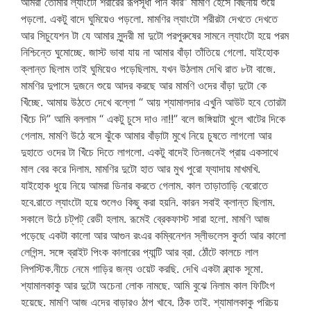
আমরা তোমার ল্যাংটো শরীরের রূপসূধা পান করি” মামণি হেসে বিছনায় শুয়ে
পড়লো. একটু বাদে ঘুমিয়েও পড়লো. মামণির ল্যাংটো শরীরটা দেখতে দেখতে
আর সিচুযেশন টা যে আমার সুন্দরী মা দুটো পরপুরুষের সামনে ল্যাংটো হয়ে পরম
নিশ্চিন্তে ঘুমোচ্ছে. জাস্ট ভাবা যায় না আমার বাঁড়া তাঁতিয়ে গেলো. যাইহোক
ক্লান্ত ছিলাম তাই ঘুমিয়েও পড়েছিলাম. যখন উঠলাম দেখি রাত ৮টা বাজে.
মামণির দুপাসে দুজনে শুয়ে আদর করছে আর মামণি ওদের বাঁড়া দুটো কে
খিঁচ্ছে. আমায় উঠতে দেখে বল্লো “ আয় শ্যামালদার এখুনি আউট হবে তোরটা
খিঁচে দি” আমি বললাম “ একটু চুসে দাও না!!” বলে জঙ্গিয়াটা খুলে খাটের দিকে
গেলাম. মামণি উঠে বসে ঝুঁকে আমার বাঁড়াটা মুখে নিয়ে চুষতে লাগলো আর
দুহাতে ওদের টা খিঁচে দিতে লাগলো. একটু বাদেই তিনজনেই প্রায় একসাথে
মাল বের করে দিলাম. মামণির দুটো হাত আর মুখ পুরো ফ্যাদায় মাখমখি.
যাইহোক ধুয়ে নিয়ে আমরা ডিনার করতে গেলাম. কাল তাড়াতাড়ি বেরোতে
হবে.রাতে ল্যাংটো হয়ে শুলেও কিছু করা হয়নি. কারন সবাই ক্লান্ত ছিলাম.
সকালে উঠে চট্‌পট্ রেডী হলাম. রূমেই ব্রেকফাস্ট সারা হলো. মামণি আজ
পড়েছে একটা কালো আর আগুন রংএর কম্বিনেশন স্লীভলেস কুর্তা আর কালো
লেগিন্স. সঙ্গে ব্রাইট পিংক কালারের প্যান্টি আর ব্রা. ঠোঁটে কালচে লাল
লিপস্টিক.নীচে নেমে গাড়ির জন্য ওয়েট করছি. দেখি একটা ব্ল্যাক সূমো.
শ্যামালকাকু আর দুটো অচেনা লোক নামছে. আমি বুঝে নিলাম কাল ফিটিংগ
হয়েছে. মামণি আজ এদের বাড়ারও ঠাপ খাবে. ঠিক তাই. শ্যামালকাকু পরিচয়