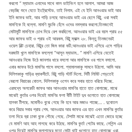
করলো “ ম্যাডাম এনাদের সাথে কাল ডাইনিংগ হলে আলাপ. আমরা আজ
বেড়চ্ছি শুনে যেতে ইংট্রেস্টেড. তাই নিলাম. এই যে ইনি আনওয়ার ভাই আর
ইনি জাফর ভাই. আর গাড়ি চলছে আনওয়ার ভাই এর ছেলে বিট্টু. ওরা সবাই
মামণিকে হি বল্লো. মামণি মুচকি হেঁসে ওদের নমস্কার করলো.তিনজনেই
মোটামুটি মামণিকে চোখ দিয়ে রেপ করছিলো. আনওয়ার ভাই এর বয়স প্রায় ৫৫
আর জাফর ভাই ও প্রায় ওই আরকম. বিট্টু ম্যাক্স ২৮. কিন্তু তিনজনেরই
ওয়েল বিল্ট চেহারা. বিট্টুর তো জিম কারা বডী.আনওয়ার ভাই এগিয়ে এসে গাড়ির
দরজাটা খুলে মামণিকে বলল্লো “আসুন ম্যাডাম.. ” মামণি এগিয়ে যেতেই
আনওয়ার নিজে উঠে জানলার ধারে বসলো আর মামণিকে ওর পাসে বসালো.
এবার জাফর উঠে মামণির পাসে বসলো. শ্যামালকাকু সামনে উঠলো. আমি আর
দিলিপকাকু গাড়ির ব্যাকসীটে. বিট্টু গাড়ি স্টার্ট দিলো. সিটী লিমিট পেড়তেই
বেরলো বিয়ারের বোতল. দিলিপকাকু ওপেন করে সবার হাতে ধরিয়ে দিচ্ছে.
এরমধ্যে অলরেডী জাফর আর আনওয়ার মামণির হাতে হাত বোলাচ্ছে. মাঝে
মাঝেই কুর্তার ওপর দিয়েই মামণির ফলা বীটী টাইট দুধ গুলোতে হাত বোলাচ্ছে
হালকা টীপছে. মমোনীও বুঝে গেছে কি হবে আর মজাও পাচ্ছে… . দুবোতল
করে বিয়ার সবার প্রায় শেষ. আনওয়ার আর জাফর এর হাত এখন মামণির কুর্তার
তলা দিয়ে ব্রা ঢাকা বুকে পৌছে গেছে. টেপাটা মাঝে মাঝেই এতো জোরে হচ্ছে
যে মামণি আহ আহ লাগছে করে উঠছে. মামণির কুর্তা পেটের কাছে. লেগিন্স এর
ওপর দিয়েই মামণির কলাগাছের মতো মোটা থাই গুলোতে হাত বোলাচ্ছে ওরা.