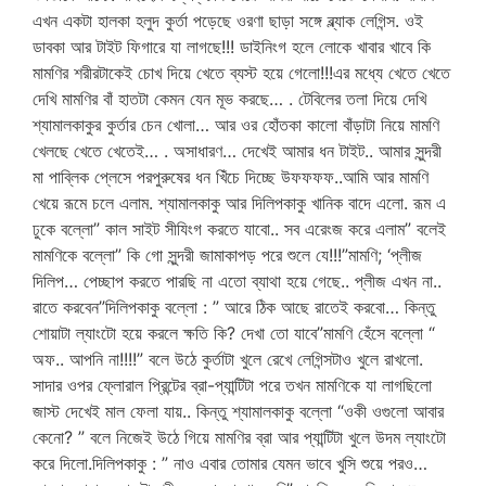
এখন একটা হালকা হলুদ কুর্তা পড়েছে ওরণা ছাড়া সঙ্গে ব্ল্যাক লেগিন্স. ওই
ডাবকা আর টাইট ফিগারে যা লাগছে!!! ডাইনিংগ হলে লোকে খাবার খাবে কি
মামণির শরীরটাকেই চোখ দিয়ে খেতে ব্যস্ট হয়ে গেলো!!!এর মধ্যে খেতে খেতে
দেখি মামণির বাঁ হাতটা কেমন যেন মূভ করছে… . টেবিলের তলা দিয়ে দেখি
শ্যামালকাকুর কুর্তার চেন খোলা… আর ওর হোঁতকা কালো বাঁড়াটা নিয়ে মামণি
খেলছে খেতে খেতেই… . অসাধারণ… দেখেই আমার ধন টাইট.. আমার সুন্দরী
মা পাব্লিক প্লেসে পরপুরুষের ধন খিঁচে দিচ্ছে উফফফফ..আমি আর মামণি
খেয়ে রূমে চলে এলাম. শ্যামালকাকু আর দিলিপকাকু খানিক বাদে এলো. রূম এ
ঢুকে বল্লো” কাল সাইট সীযিংগ করতে যাবো.. সব এরেংজ করে এলাম” বলেই
মামণিকে বল্লো” কি গো সুন্দরী জামাকাপড় পরে শুলে যে!!!”মামণি; ‘প্লীজ
দিলিপ… পেচ্ছাপ করতে পারছি না এতো ব্যাথা হয়ে গেছে.. প্লীজ এখন না..
রাতে করবেন”দিলিপকাকু বল্লো : ” আরে ঠিক আছে রাতেই করবো… কিন্তু
শোয়াটা ল্যাংটো হয়ে করলে ক্ষতি কি? দেখা তো যাবে”মামণি হেঁসে বল্লো “
অফ.. আপনি না!!!!” বলে উঠে কুর্তাটা খুলে রেখে লেগিন্সটাও খুলে রাখলো.
সাদার ওপর ফ্লোরাল প্রিন্টের ব্রা-প্যান্টিটা পরে তখন মামণিকে যা লাগছিলো
জাস্ট দেখেই মাল ফেলা যায়.. কিন্তু শ্যামালকাকু বল্লো “ওকী ওগুলো আবার
কেনো? ” বলে নিজেই উঠে গিয়ে মামণির ব্রা আর প্যান্টিটা খুলে উদম ল্যাংটো
করে দিলো.দিলিপকাকু : ” নাও এবার তোমার যেমন ভাবে খুসি শুয়ে পরও…