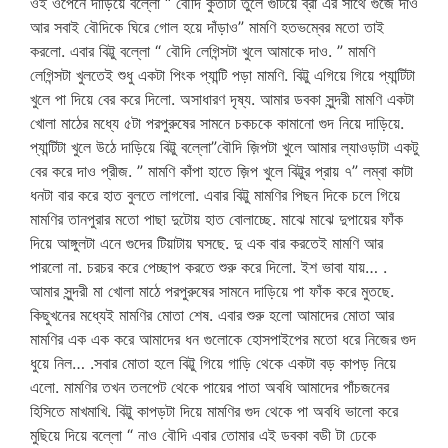
ওই ওপেনে দাড়িয়ে বল্লো “ বৌদি কুর্তাটা তুলে গুটিয়ে ব্রা এর সাথে গুজেঁ দাও
আর সবাই বৌদিকে ঘিরে গোল হয়ে দাঁড়াও” মামণি হতভম্বের মতো তাই
করলো. এবার বিট্টু বল্লো “ বৌদি লেগিন্সটা খুলে আমাকে দাও. ” মামণি
লেগিন্সটা খুলতেই শুধু একটা পিংক প্যান্টি পড়া মামণি. বিট্টু এগিয়ে গিয়ে প্যান্টিটা
খুলে পা দিয়ে বের করে দিলো. অসাধারণ দৃষ্য. আমার ডবকা সুন্দরী মামণি একটা
খোলা মাঠের মধ্যে ৫টা পরপুরুষের সামনে চকচকে কামানো গুদ নিয়ে দাড়িয়ে.
প্যান্টিটা খুলে উঠে দাড়িয়ে বিট্টু বল্লো”বৌদি জ়িপটা খুলে আমার ল্যাওড়াটা একটু
বের করে দাও প্রীজ. ” মামণি কাঁপা হাতে জ়িপ খুলে বিট্টুর প্রায় ৭” লম্বা কাটা
ধনটা বার করে হাত বুলতে লাগলো. এবার বিট্টু মামণির পিছন দিকে চলে গিয়ে
মামণির তানপুরার মতো পাছা দুটোয় হাত বোলাচ্ছে. মাঝে মাঝে দুপায়ের ফাঁক
দিয়ে আঙ্গুলটা এনে গুদের টিয়াটায় ঘসছে. দু এক বার করতেই মামণি আর
পারলো না. চরচর করে পেচ্ছাপ করতে শুরু করে দিলো. ইশ ভাবা যায়… .
আমার সুন্দরী মা খোলা মাঠে পরপুরুষের সামনে দাড়িয়ে পা ফাঁক করে মুতছে.
কিছুখনের মধ্যেই মামণির মোতা শেষ. এবার শুরু হলো আমাদের মোতা আর
মামণির এক এক করে আমাদের ধন গুলোকে হোসপাইপের মতো ধরে নিজের গুদ
ধুয়ে নিল… .সবার মোতা হলে বিট্টু গিয়ে গাড়ি থেকে একটা বড় কাপড় নিয়ে
এলো. মামণির তখন তলপেট থেকে পায়ের পাতা অবধি আমাদের পাঁচজনের
হিসিতে মাখমাখি. বিট্টু কাপড়টা দিয়ে মামণির গুদ থেকে পা অবধি ভালো করে
মুছিয়ে দিয়ে বল্লো “ নাও বৌদি এবার তোমার এই ডবকা বডী টা ঢেকে