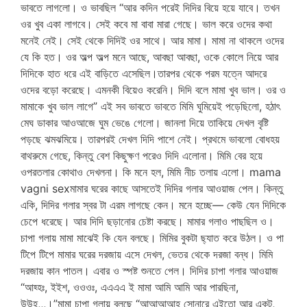
ভাবতে লাগলো। ও ভাবছিল “আর কদিন পরেই দিদির বিয়ে হয়ে যাবে। তখন
ওর খুব একা লাগবে। সেই কবে মা বাবা মারা গেছে। ভাল করে ওদের কথা
মনেই নেই। সেই থেকে দিদিই ওর সাথে। আর মামা। মামা না থাকলে ওদের
যে কি হত। ওর অল্প অল্প মনে আছে, আবছা আবছা, ওকে কোলে নিয়ে আর
দিদিকে হাত ধরে এই বাড়িতে এসেছিল।তারপর থেকে পরম যত্নে আদরে
ওদের বড়ো করেছে। এমনকী বিয়েও করেনি। দিদি বলে মামা খুব ভাল। ওর ও
মামাকে খুব ভাল লাগে” এই সব ভাবতে ভাবতে মিমি ঘুমিয়েই পড়েছিলো, হঠাৎ
মেঘ ডাকার আওআজে ঘুম ভেঙে গেলো। জানলা দিয়ে তাকিয়ে দেখল বৃষ্টি
পড়ছে ঝমঝমিয়ে। তারপরই দেখল দিদি পাশে নেই। প্রথমে ভাবলো বোধহয়
বাথরুমে গেছে, কিন্তু বেশ কিছুক্ষণ পরেও দিদি এলোনা। মিমি বের হয়ে
ওপরতলার কোথাও দেখলনা। কি মনে হল, মিমি নীচ তলায় এলো। mama
vagni sexমামার ঘরের কাছে আসতেই দিদির গলার আওয়াজ পেল। কিন্তু
একি, দিদির গলার স্বর টা এরম লাগছে কেন। মনে হচ্ছে— কেউ যেন দিদিকে
চেপে ধরেছে। আর দিদি ছড়ানোর চেষ্টা করছে। মামার গলাও পাছছিল ও।
চাপা গলায় মামা মাঝেই কি যেন বলছে। মিমির বুকটা ছ্যাত করে উঠল। ও পা
টিপে টিপে মামার ঘরের দরজায় এসে দেখল, ভেতর থেকে দরজা বন্ধ। মিমি
দরজায় কান পাতল। এবার ও স্পষ্ট শুনতে পেল। দিদির চাপা গলার আওয়াজ
“আহ্হঃ, ইইশ, ওওওঃ, এএএএ ই মামা আমি আমি আর পারছিনা,
উউহ,,,।”মামা চাপা গলায় বলছে “আআআআহ সোনারে এইতো আর একটু,