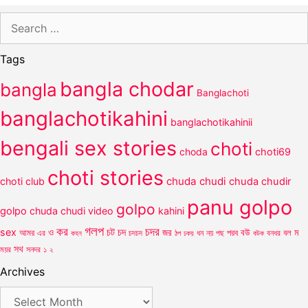
Search
for:
Tags
bangla chodar
bangla
Banglachoti
banglachotikahini
banglachotikahinii
bengali sex stories
choti
choda
choti69
choti stories
chuda chudi
choti club
chuda chudir
panu golpo
golpo
golpo
chuda chudi video
kahini
গলপ
কর
চদর
চট
sex
ও
চদ
আমর
জর
পরব
বউ
বল
ম
এর
কহন
চদচদ
ঠপ
ধন
নয়
পছ
বউক
বনধর
ঢকয়
সথ
ময়র
সনদর
১
২
Archives
Archives