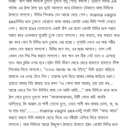
দিচ্ছি” বলে মামা দিদিকে চুদতে চুদতে হাটু গেড়ে বসলো। দুহাতে দিদির 34
সাইজ এর ঠাসা ঠাসা দুধ দুটো আলতো করে চটকাতে চটকাতে মামা দিদিকে
ঠাপাতে লাগলো। দিদির শিৎকার যেন আরো বেড়ে গেল। mama vagni
sexদিদির গুদে ঢুকতে বেরোতে থাকা মামার ধোনটা এবার মিমি স্পস্ট দেখতে
পেল। কালো রঙের তেলতেলে একটা বাঁশ এর মতো ধোনটা দিদির গুদে সরাত
সরাত করে একেবারে পুরোটা ঢুকে যেতে লাগলো। ফছ ফছাত, ফছ ফছাত করে
শব্দ করে ধোন টা দিদির গুদে ঢুকছে বের হচ্ছে। দৃশ্যটা দেখে ওর সারা শরীর
কেমন যেন করতে লাগলো। মিমির মনে হল, ওর জ্বর আসবে। তাল পেট
কেমন যেন শির শির করতে লাগলো। কত ক্ষন হল ঠিক নেই তবে ও এসেছে
তাও আধ ঘন্টার ওপর হবে।হঠাৎ দিদি ভীষণ জেরে জেরে হাফাতে হাফাতে তীক্ষ
শিতকার দিতে লাগলো। “ওওওঃ আঃআঃ নাঃ নাঃ ইইশ,” দিদি দুহাত বাড়িয়ে
মামাকে ওর ওপর টেনে নিল। তারপর দুপা দিয়ে মামার কোমর জড়িয়ে ধরল।
দুহাতে মামার পিঠ খামছে ধরে বলল “ওঃ সোনা মামা আমার, হ্যা হ্যা কর…
আরো জেরে ইস ইস উউউহ মামা গো আমি আমি….” মামা দিদিকে কষে কষে
ঠাপ মেরে চুদতে চুদতে বলল “আআআআআহ, মিষ্টি সোনা কচি খানকি
ভাগ্নিরে, কি আরাম রে শালী তোকে চুদে, নেহহ শালী খাহ মামার চোদা, খা, হঃ
হঃ হুহঃ হুহঃ”………. mama vagni sexএকটু পরেই দিদি “আহঃ আহঃ”
করতে করতে দিদি মামাকে ছেড়ে দিয়ে ওর শরীরটা এলিয়ে দিয়ে হাফাতে
লাগলো। মামা দিদিকে আরো কিছুক্ষণ ঠাপাতে ঠাপাতে হঠাৎ ধোনটা দিদির গুদে