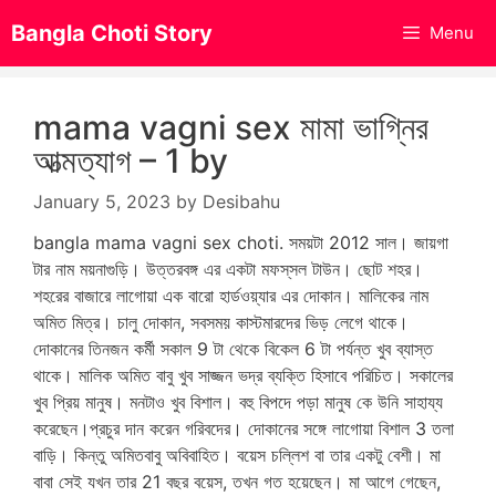
Skip
Bangla Choti Story
Menu
to
content
mama vagni sex মামা ভাগ্নির
আত্মত্যাগ – 1 by
January 5, 2023
by
Desibahu
bangla mama vagni sex choti. সময়টা 2012 সাল। জায়গা
টার নাম ময়নাগুড়ি। উত্তরবঙ্গ এর একটা মফস্‌সল টাউন। ছোট শহর।
শহরের বাজারে লাগোয়া এক বারো হার্ডওয়্যার এর দোকান। মালিকের নাম
অমিত মিত্র। চালু দোকান, সবসময় কাস্টমারদের ভিড় লেগে থাকে।
দোকানের তিনজন কর্মী সকাল 9 টা থেকে বিকেল 6 টা পর্যন্ত খুব ব্যাস্ত
থাকে। মালিক অমিত বাবু খুব সাজ্জন ভদ্র ব্যক্তি হিসাবে পরিচিত। সকালের
খুব প্রিয় মানুষ। মনটাও খুব বিশাল। বহু বিপদে পড়া মানুষ কে উনি সাহায্য
করেছেন।প্রচুর দান করেন গরিবদের। দোকানের সঙ্গে লাগোয়া বিশাল 3 তলা
বাড়ি। কিন্তু অমিতবাবু অবিবাহিত। বয়েস চল্লিশ বা তার একটু বেশী। মা
বাবা সেই যখন তার 21 বছর বয়েস, তখন গত হয়েছেন। মা আগে গেছেন,