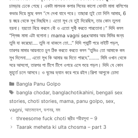
চামড়ায় ঢেকে গেছে। একটা মালভক কলার সিযের কালো ধোনটা মামা বালিশের
কভার দিয়ে মুছে বলল “সে দেখা যাবে পরে। তাছারা তুই তো দিলি আমায়, 6
য় বছর থেকে সুখ দিছছিস। এতো সুখ যে তুই দিয়েছিস, তার কোন তুলনা
হয়না। হয়তো বিয়ে করলে বৌ ও এতো সুখী করতে পারতোনা।” দিদি বলল
“প্লিজ মামা এটা বলোনা। mama vagni sexআমার আর মিমির জন্য
তুমি যা করেছো…. তুমি না থাকলে তো…” দিদি প্যান্টি পরে নাইটি পড়ল,
তারপর মামার আয়নাতে চুল ঠিক করতে করতে বলল “তুমিও তো আমাকে কম
সুখ দিলেনা…. এতো সুখ কি আমার বর দিতে পারবে.”…….. মিমি ওখান থেকে
সরে আসলো, তারপর পা টিপে টিপে ওপরে এসে শুয়ে পড়ল। দিদি যে কোন
মুহূর্তে চলে আসবে। ও ঘুমের ভ্যান করে পরে রইল।শিল্পা আপুকে চোদা
Categories
Bangla Panu Golpo
Tags
bangla chodar
,
banglachotikahini
,
bengali sex
stories
,
choti stories
,
mama
,
panu golpo
,
sex
,
vagni
,
আতমতযগ
,
ভগনর
,
মম
threesome fuck choti স্ত্রীর শরীরসুধা – 9
Taarak meheta ki ulta chosma – part 3