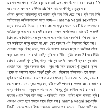
একমাস পর বাবা। অমিত বাবুরা এক ভাই এক বোন ছিলেন। বোন বড়ো। 10
বছর আগে এক বাস দুর্ঘটনায় তার দিদি আর জামাইবাবু র মৃত্যু হয়ে।
সৌভাগ্যবশত অমিতবাবুর দুই ভাগ্নি সুমি আর মিমি বেঁচে যায়। সুমি আর মিমি
অমিতবাবুর আবিভাবকত্তে মানুষ হচ্ছে—।mama vagni sexবাড়িতে
মানুষ বলতে এই তিনজন। শোনা যায় যে মৃত্যুর আগে তার দিদি হাসপাতালের
আমিতবাবুর হাত ধরে তার দুই মেয়েকে দেখতে বলেছিলেন। আর এই কারণেই
তিনি তাঁর দুইভাগ্নিকে মানুষ করবেন বলে আর বিয়ে করেননি। যদি বৌ এসে
দুই ভাগ্নিকে মানুষ করতে না দেয়, সেই কারণেই এই সিদ্ধান্ত নিতে হয়।
এলাকার মানুষ এটাই জানে, আর এই কারণে এলাকার মানুষ্ ও আত্মীয়রা তাঁকে
ধন্য ধন্য করে। তার দুই ভাগ্নি সুমী আর মিমি। সুমির বয়েস 21 আর মিমির
চোদ্দ। দুজনেই খুব সুশীল, শান্ত আর খুব মেধাবী।দুজনেই ক্লাসে খুব ভাল
রেজাল্ট করে। সুমি কলেজে পড়ে। সুমি আর মিমি দুজনেই খুব সুন্দরী। সুমির
গায়ের রং শ্যামলা হলেও অপূর্বা সুন্দরী সে। সিনেমার নাইকাকেও হার মানায়।
মুখটা অনেকটা যৌবনের অপর্ণা সেন এর মতো। ফিগার ৩৪-৩০-৩৬, কোনো
ছেলে ওকে দেখে প্রেমে পড়বেনা, এটা হতেই পারেনা। কলেজ এর ছেলেরা ওর
জন্য পাগল হয়। প্রচুর অফার আসে। কিন্তু সুমি সবাইকে এড়িয়ে যায়।
কলেজ থেকে ফিরে বাকি সময় ও বাড়িতেই থাকে। বাড়ির কাজ সামলায় সুমি।
কোথাও যেতে হলে মামাকে সাথে নিয়ে যায়। mama vagni sexসুমির
কিছুদিন থেকে প্রচুর বিয়ের সাম্বান্ধ আসতে শুরু করেছে। কিন্তু অমিতবাবু