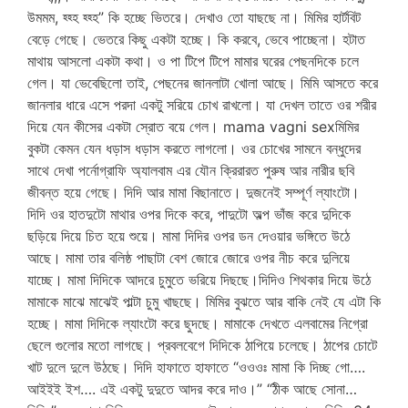
উমমম, হ্হ্হ হ্হ্হ” কি হচ্ছে ভিতরে। দেখাও তো যাছছে না। মিমির হার্টবিট
বেড়ে গেছে। ভেতরে কিছু একটা হচ্ছে। কি করবে, ভেবে পাচ্ছেনা। হটাত
মাথায় আসলো একটা কথা। ও পা টিপে টিপে মামার ঘরের পেছনদিকে চলে
গেল। যা ভেবেছিলো তাই, পেছনের জানলাটা খোলা আছে। মিমি আসতে করে
জানলার ধারে এসে পরদা একটু সরিয়ে চোখ রাখলো। যা দেখল তাতে ওর শরীর
দিয়ে যেন কীসের একটা স্রোত বয়ে গেল। mama vagni sexমিমির
বুকটা কেমন যেন ধড়াস ধড়াস করতে লাগলো। ওর চোখের সামনে বন্ধুদের
সাথে দেখা পর্নোগ্রাফি অ্যালবাম এর যৌন ক্রিরারত পুরুষ আর নারীর ছবি
জীবন্ত হয়ে গেছে। দিদি আর মামা বিছানাতে। দুজনেই সম্পূর্ণ ল্যাংটো।
দিদি ওর হাতদুটো মাথার ওপর দিকে করে, পাদুটো অল্প ভাঁজ করে দুদিকে
ছড়িয়ে দিয়ে চিত হয়ে শুয়ে। মামা দিদির ওপর ডন দেওয়ার ভঙ্গিতে উঠে
আছে। মামা তার বলিষ্ঠ পাছাটা বেশ জোরে জোরে ওপর নীচ করে দুলিয়ে
যাচ্ছে। মামা দিদিকে আদরে চুমুতে ভরিয়ে দিছছে।দিদিও শিথকার দিয়ে উঠে
মামাকে মাঝে মাঝেই পাল্টা চুমু খাছছে। মিমির বুঝতে আর বাকি নেই যে এটা কি
হচ্ছে। মামা দিদিকে ল্যাংটো করে ছুদছে। মামাকে দেখতে এলবামের নিগ্রো
ছেলে গুলোর মতো লাগছে। প্রবলবেগে দিদিকে ঠাপিয়ে চলেছে। ঠাপের চোটে
খাট দুলে দুলে উঠছে। দিদি হাফাতে হাফাতে “ওওওঃ মামা কি দিচ্ছ গো….
আইইই ইশ…. এই একটু দুদুতে আদর করে দাও।” “ঠীক আছে সোনা…