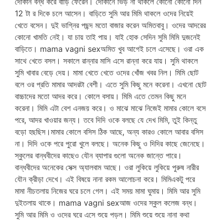
দোকান বন্ধ করে বাড়ি ফেরেন। দোকানে ভিড় না থাকলে কোনো কোনো দিন
12 টা র দিকে চলে আসেন। বাড়িতে সুমি আর মিমি থাকলে ওদের নিয়েই
খেতে বসেন। দুই ভাগ্নির পছন্দ মতো বাজার করেন অমিতবাবু। ওদের আদরের
কোনো খামতি নেই। যা চায় তাই পায়। যাই হোক সেদিন সুমি মিমি দুজনেই
বাড়িতে। mama vagni sexঅমিত খুব আগেই চলে এসেছে। ওরা এক
সাথে খেতে বসল। সকালে রান্নার মাসি এসে রান্না করে যায়। সুমি থাকলে
সুমি খাবার বেড়ে দেয়। মামা খেতে খেতে ওদের খোঁজ খবর নিল। মিমি ছোট
বলে ওর প্রতি মামার আদরটা বেশী। এতে সুমি কিছু মনে করেনা। এখনো ছোট
বাচ্চাদের মতো আদর করে। কোলে বসায়। মিমি এতে তেমন কিছু মনে
করেনা। মিমি এটা বেশ এনজয় করে। ও মাঝে মাঝে নিজেই মামার কোলে বসে
পরে, আদর খাওয়ার জন্য। তবে দিদি ওকে বলছে যে দেখ মিমি, তুই কিন্তু
বড়ো হছছিস।মামার কোলে বসিস ঠিক আছে, অন্য কারও কোলে আবার বসিস
না। দিদি ওকে পরে পুরো খুলে বলছে। অনেক কিছু ও দিদির কাছে জেনেছে।
স্কুলের বান্ধবীদের কাছেও যৌন ব্যাপার গুলো অনেক জান্তে পারে।
বান্ধবীদের অনেকের সেক্স অ্যালবাম আছে। ওরা লুকিয়ে লুকিয়ে পুরুষ নারীর
যৌন ক্রীড়া দেখে। এই বিষয়ে নানা রকম আলোচনা করে। মিমিএকটু পরে
মামা নীচতলায় নিজের ঘরে চলে গেল। এই সময় মামা ঘুমায়। মিমি আর সুমি
দুইতলায় থাকে। mama vagni sexআজ ওদের স্কুল কলেজ বন্ধ।
সুমি আর মিমি ও ওদের ঘরে এসে শুয়ে পড়ল। মিমি শুয়ে শুয়ে নানা কথা