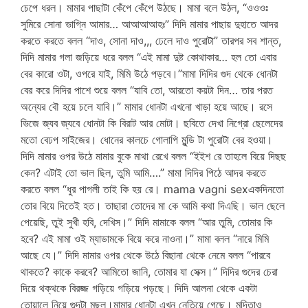
চেপে ধরল। মামার পাছাটা কেঁপে কেঁপে উঠছে। মামা বলে উঠল, “ওওওঃ
সুমিরে সোনা ভাগ্নি আমার… আআআআহঃ” দিদি মামার পাছায় দুহাতে আদর
করতে করতে বলল “দাও, সোনা দাও,,, ঢেলে দাও পুরোটা” তারপর সব শান্ত,
দিদি মামার গলা জড়িয়ে ধরে বলল “এই মামা দুষ্ট কোথাকার… হল তো এবার
বের কারো ওটা, ওপরে যাই, মিমি উঠে পড়বে।”মামা দিদির গুদ থেকে ধোনটা
বের করে দিদির পাশে শুয়ে বলল “যাবি তো, আরতো কয়টা দিন… তার পরত
অন্যের বৌ হয়ে চলে যাবি।” মামার ধোনটা এখনো খাড়া হয়ে আছে। রসে
ভিজে জ্যব জ্যবে ধোনটা কি বিরাট আর মোটা। ছবিতে দেখা নিগ্রো ছেলেদের
মতো বেঢপ সাইজের। ধোনের কালচে গোলাপি মুন্ডি টা পুরোটা বের হওয়া।
দিদি মামার ওপর উঠে মামার বুকে মাথা রেখে বলল “ইইশ রে তাহলে বিয়ে দিছছ
কেন? এটাই তো ভাল ছিল, তুমি আমি….” মামা দিদির পিঠে আদর করতে
করতে বলল “ধুর পাগলী তাই কি হয় রে। mama vagni sexএকদিনতো
তোর বিয়ে দিতেই হত। তাছারা তোদের মা কে আমি কথা দিএছি। ভাল ছেলে
পেয়েছি, তুই সুখী হবি, দেখিস।” দিদি মামাকে বলল “আর তুমি, তোমার কি
হবে? এই মামা ওই ম্যাডামকে বিয়ে করে নাওনা।” মামা বলল “নারে মিমি
আছে যে।” দিদি মামার ওপর থেকে উঠে বিছানা থেকে নেমে বলল “পারবে
থাকতে? কাকে করবে? আমিতো জানি, তোমার যা সেক্স।” দিদির গুদের চেরা
দিয়ে থক্থকে বিরজ্জ গড়িয়ে গড়িয়ে পড়ছে। দিদি আলনা থেকে একটা
তোয়ালে নিয়ে গুদটা মুছল।মামার ধোনটা এখন নেতিয়ে গেছে। মুন্দিতাও