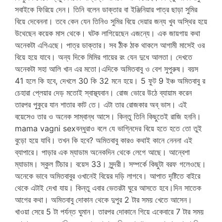
সবাইকে ফিরিয়ে দেন। তিনি বলেন ডাক্তার বা ইঞ্জিনিয়ার পাত্র ছাড়া সুমির
বিয়ে দেবেননা। তবে কেন যেন তিনিও সুমির বিয়ে দেয়ার জন্য খুব অস্থির হয়ে
উথেছেন কয়েক মাস থেকে। ঘটক লাগিয়েছেন এজন্যে। এক জায়গায় কথা
অনেকটা এগিএছে। পাত্র ডাক্তার। সব ঠীক ঠাক থাকলে আগামী মাসেই ওর
বিয়ে হয়ে যাবে। অন্য দিকে মিমির গায়ের রং যেন দুধে আলতা। দেখতে
অনেকটা সহা আলি খান এর মতো।এদিকে অমিতবাবু ও বেশ সুপুরুষ। বয়স
41 হলে কি হবে, দেখলে 30 কি 32 মনে হয়ে। 5 ফুট 9 ইঞ্চ অমিতবাবু র
চেহারা প্লেয়ার দেড় মতোই স্বাস্থ্যবান। রোজ ভোরে উঠে ব্যায়াম করেন
তারপর পুকুরে যান শাতার কাট তে। এটা তার রোজকার অব্ ভাস। এই
বয়েসেও তার ও অনেক সাম্বান্ধ আসে। কিন্তু তিনি কিছুতেই রাজি হননি।
mama vagni sexবন্ধুরাও বলে যে ভাগ্নিদের বিয়ে হতে হতে তো তুই
বুড়ো হয়ে যাবি। তখন কি হবে? অমিতবাবু কারও কথাই কানে নেননা এই
ব্যাপারে। পাড়ার এক ম্যাডাম অনেকদিন থেকে লেগে আছে। আন্বেশা
ম্যাডাম। স্কুল টিচার। বয়েস 33। সুন্দরী। সম্পর্কে কিছুটা বরফ গলেওছে।
অনেকে ভাবে অমিতবাবুর ওখানেই বিয়ের দড়ি লাগবে। আপাত দৃষ্টিতে বাইরে
থেকে এটাই দেখা যায়। কিন্তু এবার ভেতরটা ঘুরে আসতে হবে।দিন সাতেক
আগের কথা। অমিতবাবু দোকান থেকে দুপুর 2 টার সময় খেতে আসেন।
খাওয়া সেরে 5 টা পর্যন্ত ঘুমান। তারপর দোকানে গিয়ে একেবারে 7 টার সময়