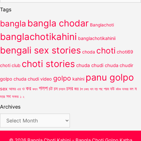
Tags
bangla chodar
bangla
Banglachoti
banglachotikahini
banglachotikahinii
bengali sex stories
choti
choda
choti69
choti stories
chuda chudi
choti club
chuda chudir
panu golpo
golpo
golpo
chuda chudi video
kahini
গলপ
কর
চদর
চট
sex
ও
চদ
আমর
জর
পরব
বউ
বল
ম
এর
কহন
চদচদ
ঠপ
ধন
নয়
পছ
বউক
বনধর
ঢকয়
সথ
ময়র
সনদর
১
২
Archives
Archives
© 2026 Bangla Choti Kahini - Bangla Choti Golpo Katha