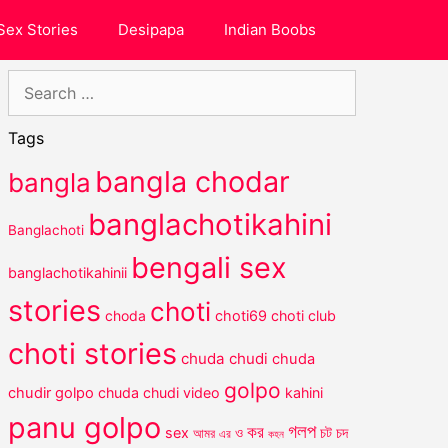
Sex Stories
Desipapa
Indian Boobs
Search
for:
Tags
bangla chodar
bangla
banglachotikahini
Banglachoti
bengali sex
banglachotikahinii
stories
choti
choda
choti69
choti club
choti stories
chuda chudi
chuda
golpo
chudir golpo
chuda chudi video
kahini
panu golpo
গলপ
কর
চট
sex
ও
চদ
আমর
এর
কহন