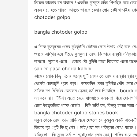
নিজের কামনার রস ঝরাতে ! একদিন কুমকুম মরিচ পিশছিল আর রেজা
একবার চোষতে পারত, ভাবতে ভাবতে রেজার ধোন বেটা খাড়াইয়া 
chotoder golpo
bangla chotoder golpo
এ দিকে কুমকুমের গুদের কুটকুটানি মেটানর কোন উপায় নেই বলে সেও
শুনতে অস্থির হয়ে উঠছে কুমকুম। রেজা কি ভাবে বান্ধবী মল্লিকাকে 
লাগলো।সুযোগ এলো। রেজার বৌ নন্দিনী বাচ্চা বিয়োতে এলো
sali er pasa choda kahini
কাজের লোক কিছু দিনের জন্যে ছুটি নেওয়াতে রেজার রান্নাবান্নার স
থেকেই চোদাচুদি প্রায় বন্ধ। কয়েকদিন রেজা নন্দিনীর পোঁদ মেরে দ
মাফিক দশ মিনিটের যেনতেন সেক্সই নর্ম হয়ে গিয়েছিল। bo
মন ভরে না। টিউশন এতো বেড়ে যাওয়াতে কলকাতা গিয়ে সোনাগাছ
রেজা উত্তেজিত থাকে রোজই। বিচি ভর্তি রস, কিন্তু ঢালার সময় নে
bangla chotoder golpo stories book
স্কুল থেকে রেজা তাড়াতাড়ি এসে দেখলো যে কুমকুম একটা হা
ভিতরে ব্রা পেন্টি কি ছু নেই। মাই,পাছা সব পরিষ্কার বোঝা যাচ্ছ
যাচ্ছিলো। কি সুন্দর ফর্সা পা দুটো,কোন লোম নেই। শালির ঘামে ভে