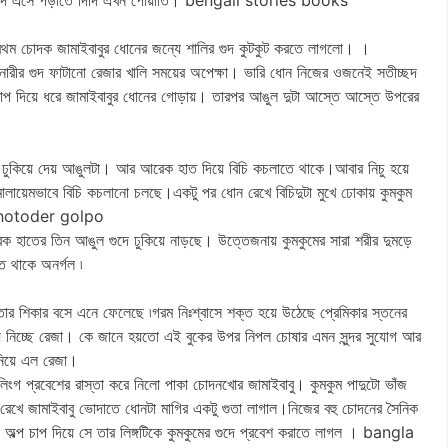
্রথম চোদক জামাইবাবুর ধোনের জন্যে শালির গুদ কুটকুট করতে লাগলো। ।
নারীর গুদ ফাটানো রেজার খালি সময়ের অপেক্ষা। ভারি ধোন নিজের ওজনেই সতীচ্ছদ
চাপ দিয়ে ধরে জামাইবাবুর ধোনের গোড়ায়। তারপর আঙুল দুটা আস্তে আস্তে উপরের
ে ঢুকিয়ে দেয় আঙুলটা। আর আরেক হাত দিয়ে বিচি কচলাতে থাকে।আবার নিচু হয়ে
লায়েমভাবে বিচি কচলানো চলছে।একটু পর ধোন রেখে বিচিদুটা মুখে ঢোকায় কুমকুম
la chotoder golpo
হাতের তিন আঙুল গুদে ঢুকিয়ে নাড়ছে। উত্তেজনায় কুমকুমের সারা শরীর দুমড়ে
তে থাকে অনর্গল ৷
তার শিকার বসে এনে ফেলেছে ৷গরম নিঃশ্বাসে শক্ত হয়ে উঠেছে প্রেমিকার স্তনের
িয়ে নিচ্ছে রেজা। কে জানে হয়তো এই বুকের উপর নিপল চোষার এমন সুন্দর সুযোগ আর
িয়ে এল রেজা।
 লিংগ প্রবেশের রাস্তা করে নিলো পাকা চোদনখোর জামাইবাবু। কুমকুম পাদুটো ভাঁজ
রেখে জামাইবাবু ভোদাতে ধোনটা মাগির একটু গুতা লাগাল।নিজের বহু চোদনের সৈনিক
ল্প অল্প চাপ দিয়ে সে তার লিঙ্গটিকে কুমকুমের গুদে প্রবেশ করাতে লাগল । bangla