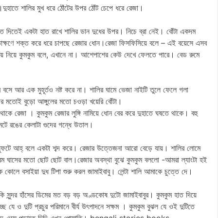
দুহাতে শালির মুখ ধরে ঠোঁটের উপর ঠোঁট চেপে ধরে রেজা।
দিতে দিতেই একটা হাত রাখে শালির ডান দুধের উপর। নিচে ব্রা নেই। বোঁটা একদম
্ষণে শক্ত করে ধরে চাপছে রেজার ধোন।রেজা ফিসফিসিয়ে বলে – এই বয়েসে এসব
য়ে নিয়ে কুমকুম বলে, এখানে না। আশেপাশের কেউ দেখে ফেলতে পারে। বেড রুমে
 বসে আর এক মুহূর্তও নষ্ট করে না। শালির ঘামে ভেজা নাইটি তুলে ফেলে গলা
িনীর মতোই বুড়ো আঙ্গুলের মতো চওড়া খয়েরি বোঁটা।
 থাকে রেজা । কুমকুম রেজার লুঙ্গি নামিয়ে ধোন বের করে দুহাতে ঘষতে থাকে। বহু
মেটে রঙের কেলাটা গুদের গন্ধে উতাল।
অস্ফুটে আহ্ বলে একটা শব্দ করে। রেজার উত্তেজনা আরো বেড়ে যায়। শালির লোমে
রম ঘাসের মতো ছোট ছোট বাল।রেজার অবস্থা বুঝে কুমকুম বললো -আমরা ল্যাংটা হই
 কোলে বসাইয়া দুধ টিপা শুরু করল জামাইবাবু। লেন্টা শালি আমাকে চুত্তে দে।
সুন্দর হাঁসের ডিমের মত বড় বড় অণ্ডকোষ দুটো জামাইবাবুর। কুমকুম হাত দিয়ে
যে ও দুটি প্রচুর পরিমানে বীর্য উৎপাদনে সক্ষম । কুমকুম বুঝল যে ওই দুটিতে
 দিদির গুদে এসে পড়াতে দিদি এখন পোয়াতি। bengali stories books