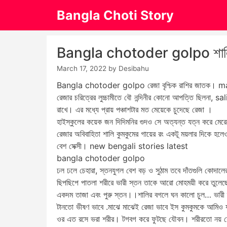
Skip
Bangla Choti Story
to
content
Bangla chotoder golpo শালির পা
March 17, 2022
by
Desibahu
Bangla chotoder golpo রেজা বৃশ্চিক রাশির জাতক। ma sel
রেজার চরিত্রের লুচ্চামীতে বৌ নন্দিনীর কোনো আপত্তি ছিলনা,
রাখে। এর মধ্যে প্রায় পঞ্চাশটার মত মেয়েকে চুদেছে রেজা ।
হাইস্কুলের কয়েক জন দিদিমনির গুদও সে অত্যন্ত যত্ন করে মের
রেজার অবিবাহিতা শালি কুমকুমের গায়ের রং একটূ ময়লার দিকে হ
বেশ সেক্সী। new bengali stories latest
bangla chotoder golpo
ঢল ঢলে চেহারা, স্তনযুগল বেশ বড় ও সুঠাম তবে দাঁতগুলি কোদা
ছিপছিপে পাতলা শরীরে ভারী স্তন তাকে আরো মোহময়ী করে তুলেছে
একদম তাজা এবং পুরু স্তন।।শালির বগলে ঘন কালো চুল… ভারী স
টানতো ভীষণ ভাবে .মাঝে মাঝেই রেজা ভাবে ইস কুমকুমকে আমিও যদি
ওর এত রসে ভরা শরীর। টগবগ করে ফুটছে যৌবন। শরীরতো নয় যে