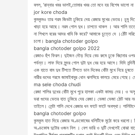
বলল, ‘রান্নার খবর ভালই,তোমার খবর তো মনে হয় বিশেষ ভালো না।
jor kore choda
কুমকুমও তার গরম জিভটা ঢুকিয়ে দেয় রেজার মুখের ভেতর। চুমু 
খাড়া হয়ে আছে। নরম গোল দুধ। চাপতে থাকল । আর শালি ততোক
না শিখলে বরের আদর খাবি কি করে? আমাকে চুত্তে দে ।ঠোঁট সরি
চলো। bangla chotoder golpo
bangla chotoder golpo 2022
রেজাও হুঁশ ফিরল। দুইজন দৌড় দিয়ে বেড রুমে ঢুকে বিছানার ওপর
পর্যন্ত। লাফ দিয়ে সুন্দর গোল দুটা দুধ বের হয়ে আসে। দিদি নন্দ
এক হাতে বাম দুধ টিপতে টিপতে ডান দিকের বোঁটা মুখে নিয়ে চুষতে
নারীর গুদের গরমে জামাইবাবুর ধোন ঝলসিয়ে কালচে মেরে গেছে। 
ma sele choda chudi
রেজা শালির দুধের বোঁটা মুখে পুরে হালকা একটা কামড় দেয়। ও 
ভরা গুদের ভেতর হাত ঢুকিয়ে দেয় রেজা। ভেজা ভেজা ঠোট আর ন
তাইলে। লেন্টা শালি দেখে রেজার ধন ফাটে ফাটে অবস্থা। শালিটাকে
bangla chotoder golpo
কুমকুম হাত দিয়ে রেজার অণ্ডকোষের থলিটিকে মুঠো করে ধরলো। কি 
অণ্ডকোষ দুটোর ওজন নিল । বেশ ভারি ও দুটি দেখলেই বোঝা যাচ্ছে 
উৎপাদিত বীর্যরস পুরুষাঙ্গটির ডগায় ছোট্ট ছিদ্রটি দিয়ে এসে