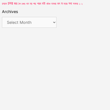
চদর
সথ
জর
পরব
বউ
বল
ম
ময়র
চদচদ
ঠপ
ধন
নয়
পছ
বউক
বনধর
সনদর
১
২
ঢকয়
Archives
Archives