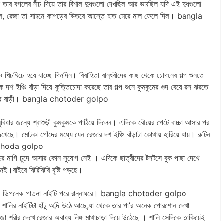
 তার বগলের নীচ দিয়ে তার বিশাল দুধগুলো দেখছিল আর ভাবছিল যদি এই দুধগুলো
গেল, রেজা তা সামনে কাপড়ের ভিতরে আস্তে হাত মেরে মাল ফেলে দিল। bangla
 খিচখিচে হয়ে যাচ্ছে দিনদিন। বিবাহিতা বান্ধবীদের কাছ থেকে চোদনের গল্প শুনতে
দশ ইঞ্চি বাঁড়া দিয়ে কুত্তিচোদা করেছে তার গল্প শুনে কুমকুমের গুদ বেয়ে রস ঝরতে
 বাপের বাড়ী। bangla chotoder golpo
ুবিধার জন্যে শ্বাশুড়ী কুমকুমকে পাঠিয়ে দিলেন। এদিকে বৌয়ের পেটে বাচ্চা আসার পর
েখেছে। মোটকা পোঁদের মধ্যে যেন রেজার দশ ইঞ্চি বাঁড়াটা কোথায় হারিয়ে যায়। রুটিন
udi choda golpo
ির মাগি চুদে আসার কোন সুযোগ নেই । এদিকে ছাত্রীদের টসটসে বুক পাছা দেখে
ই।বাইরে ঝিরিঝিরি বৃষ্টি পড়ছে।
তকাটা ডিপনেক পাতলা নাইটি পরে রান্নাঘরে। bangla chotoder golpo
ে। শালির নাইটিটা হাঁটু অব্দি উঠে আছে,যা থেকে তার পা’র অনেক পোরশোন দেখা
জা শরীর দেখে রেজার অবাধ্য লিঙ্গ মাথাচাড়া দিয়ে উঠেছে । শালি সেদিকে তাকিয়েই