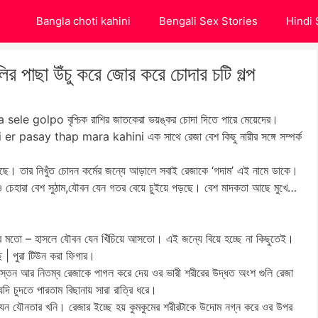
Bangla choti kahini
Bengali Sex Stories
Hindi 
ছা উঁচু করে জোর করে চোদার চটি গল্প
e golpo বৃশ্চিক রাশির জাতকেরা ভয়ঙ্কর চোদা দিতে পারে মেয়েদের।
 sali er pasay thap mara kahini এক সাথে রেজা বেশ কিছু নারীর সঙ্গে সম্পর্ক
েছে। তার নিখুঁত চোদন কর্মের জন্যে আড়ালে সবাই রেজাকে ‘গদাম’ এই নামে ডাকে।
লেও চেহারা বেশ সুঠাম,যৌবন যেন গতর বেয়ে চুইয়ে পড়ছে। বেশ মাদকতা আছে মুখে…
লের মতো – হাসলে যৌবন যেন খিঁচিয়ে আসতো। এই জন্যে বিয়ে হচ্ছে না কিছুতেই।
 | পুরা টিউন করা ফিগার।
্তন আর নিতম্ব রেজাকে পাগল করে দেয় ওর ভারী শরীরের উদ্ধত অংশ গুলি রেজা
 চুদতে পারতাম বিছানায় সারা রাত্রি ধরে।
ন যৌনতার খনি। রেজার ইচ্ছে হয় কুমকুমের শরীরটাকে উদোম নগ্ন করে ওর উপর