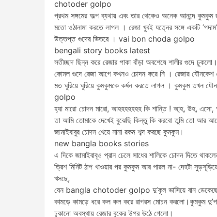
chotoder golpo
প্রথম সঙ্গমের অল্প ব্যথায় এবং তার থেকেও অনেক আনন্দে কুমকুম
মতো ওঠানামা করতে লাগল । রেজা খুবই যত্নের সঙ্গে একটি ‘গদাম’ ঠ
উত্তপ্ত গুদের ভিতরে । vai bon choda golpo
bengali story books latest
সতীচ্ছদ ছিন্ন করে রেজার পাকা বাঁড়া অবশেষে শালীর গুদে ঢুকলো
কোমল গুদে রেজা আগে কখনও চোদন করে নি । রেজার যৌনকেশ এব
মত ঘুরিয়ে ঘুরিয়ে কুমকুমকে কর্ষন করতে লাগল । কুমকুম ত
golpo
হ্যা মারো চোদন মারো, আহহহহহহহ কি শান্তি ! আ্‌হ, উহ, এসো
তা আমি তোমাকে দেখেই বুঝেছি কিন্তু কি করবো তুমি তো আর 
জামাইবাবুর চোদন খেয়ে নানা রকম শব্দ করছে কুমকুম।
new bangla books stories
এ দিকে জামাইবাবূও প্রান ঢেলে সাধের শালিকে চোদন দিতে থাকলেন জাম
ত্রিশ মিনিট ঠাপ খাওয়ার পর কুমকুম আর পারল না- দেহটা সুড়সূড়
খসছে,
যেন bangla chotoder golpo দু’কূল ভাসিয়ে বান ডেকেছে ওর
কামড়ে কামড়ে ধরে কল কল করে রাগরস মোচন করলো।কুমকুম দু’পা দ
ঢুকানো অবস্থায় রেজার বুকের উপর উঠে গেলো।