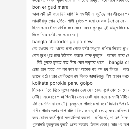
bon er gud mara
আহা এই দুই বছর দিদি মাগি কি মজাটাই না লুটেছে তার জীবনের প
জামাইবাবুর ধোন হাতিয়ে শালী বুঝতে পারলো যে এক ঠাপে যে কোন 
ছিন্ন করে যৌবন সার্থক করে দেবে।এবার কুমকুম দুই আঙুল দিয়ে 
দিকে নিয়ে রসটা বের করে নেয়।
bangla chotoder golpo new
বের হওয়ার পর ধোনের মাথা থেকে রসটা আঙুলে মাখিয়ে নিজের মুখ
ধোন মুখে পুরে মাথা উঠানামা করাতে থাকে কুমকুম। আরেক হাতে মো
। বিচি চুষতে চুষতে হাত দিয়ে ধোন নাড়াতে থাকে। bang
রেজা ডান হাতে এক বার ডান দুধ আরেক বার বাম দুধ টিপছে। আরেক 
দুমড়ে ওঠে ৷ তার যোনিদেশে রস সিক্ত জামাইবাবুর লিঙ্গ মন্থন কর
kolkata porokia panu golpo
সিতকার দিতে দিতে সুখের জানান দেয় সে ৷ রেজা বুঝে গেল যে সে 
বোঁটা। একেবারে পাকা খিলারীর মতন ব্রেষ্ট সাক করে কামনাটা মিট
যদি কোনদিন না জোটে। কুমকুমকে পাঁজাকোলা করে বিছানার উপর ন
শালীর পাছার তলায় পাশ বালিশ দিয়ে জাং দুটো ফেড়ে ধরে যোনিতে
করে চোদন কর্মে পুরো সহযোগিতা করলো। মাগির দুই পা দুই দিকে 
পুরুষাঙ্গটি কুমকুমের কুমারী গুদের দরজায় ঠেকাল রেজা। তার পর অ