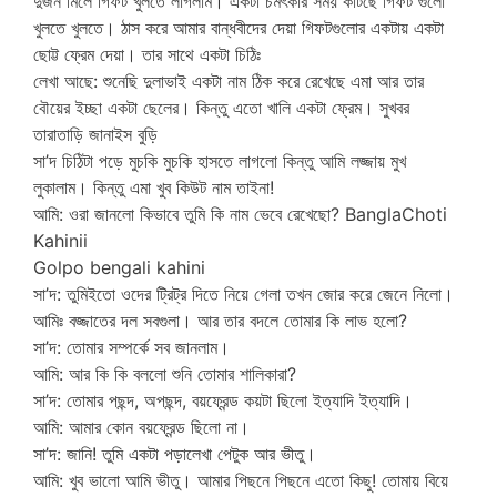
দুজন মিলে গিফট খুলতে লাগলাম। একটা চমৎকার সময় কাটছে গিফট গুলো
খুলতে খুলতে। ঠাস করে আমার বান্ধবীদের দেয়া গিফটগুলোর একটায় একটা
ছোট্ট ফ্রেম দেয়া। তার সাথে একটা চিঠিঃ
লেখা আছে: শুনেছি দুলাভাই একটা নাম ঠিক করে রেখেছে এমা আর তার
বৌয়ের ইচ্ছা একটা ছেলের। কিন্তু এতো খালি একটা ফ্রেম। সুখবর
তারাতাড়ি জানাইস বুড়ি
সা’দ চিঠিটা পড়ে মুচকি মুচকি হাসতে লাগলো কিন্তু আমি লজ্জায় মুখ
লুকালাম। কিন্তু এমা খুব কিউট নাম তাইনা!
আমি: ওরা জানলো কিভাবে তুমি কি নাম ভেবে রেখেছো? BanglaChoti
Kahinii
Golpo bengali kahini
সা’দ: তুমিইতো ওদের ট্রিট্র দিতে নিয়ে গেলা তখন জোর করে জেনে নিলো।
আমিঃ বজ্জাতের দল সবগুলা। আর তার বদলে তোমার কি লাভ হলো?
সা’দ: তোমার সম্পর্কে সব জানলাম।
আমি: আর কি কি বললো শুনি তোমার শালিকারা?
সা’দ: তোমার পছন্দ, অপছন্দ, বয়ফ্রেন্ড কয়টা ছিলো ইত্যাদি ইত্যাদি।
আমি: আমার কোন বয়ফ্রেন্ড ছিলো না।
সা’দ: জানি! তুমি একটা পড়ালেখা পেটুক আর ভীতু।
আমি: খুব ভালো আমি ভীতু। আমার পিছনে পিছনে এতো কিছু! তোমায় বিয়ে