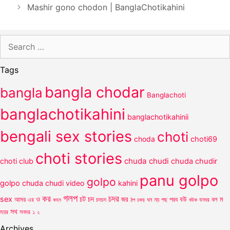
Mashir gono chodon | BanglaChotikahini
Search
for:
Tags
bangla chodar
bangla
Banglachoti
banglachotikahini
banglachotikahinii
bengali sex stories
choti
choda
choti69
choti stories
chuda chudi
choti club
chuda chudir
panu golpo
golpo
golpo
chuda chudi video
kahini
গলপ
কর
চদর
চট
sex
ও
চদ
আমর
জর
পরব
বউ
বল
ম
এর
কহন
চদচদ
ঠপ
ধন
নয়
পছ
বউক
বনধর
ঢকয়
সথ
ময়র
সনদর
১
২
Archives