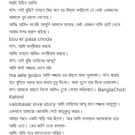
করাই উচিত হয়নি!
সা’দ: তাই বুঝি? তাহলে রিয়া মনে হয় মিথ্যা বলছিলো যে কেউ একজনের
আমাকে খুব ভালো লেগেছে।
আমিঃ আমিও শুনেছি আপুনি আমাকে বলেছে কেউ একজন নাকি ছোট থেকে
আমার উপর ক্রাশ খাইছে।
bou er pasa choda
সা’দ: আমি অস্বীকার করবো
আমিঃ তাহলে আমিও অস্বীকার করবো।
সা’দ: তাই বুঝি তাবিলের আম্মু?
আমি যাস্ট লজ্জায় ভেসে মরি
ma sele golpo আমি লজ্জায় ওর বাহুতে মাথা লুকালাম। সা’দ মাথায়
হাত বুলিয়ে আদর করে মাথায় চুমু দিলো। মাথা তুলে তার দিকে তাকালাম।
সা’দ আমাকে বাহুতে নিলাে আমিও ঢুকে গেলাম মধ্যিখানে। BanglaChoti
Kahinii
valobasar love story আমি তাবিলের আম্মু শুনে লজ্জায় কাতুপুত।
একসাথে হাজারো জোনাকি পেটে কাতুকুতু করছে।
আমার পরনে একটা শাড়ি পরা ছিলো। আর আমি অসম্ভব আজেবাজে হয়ে
আছি এতে। কেন জানি ওকে বললাম-
আমি: শাড়ি পরে বসতেওতো পারিনা।