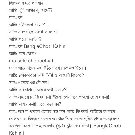
জিজ্ঞেস করতে লাগলাম।
আমিঃ তুমি আমার ক্লাসমেট?
সা’দঃ হুম
আমিঃ কই বললা নাতো?
সা’দঃ সারপ্রাইজ দেবো ভাবলাম!
আমিঃ ফলো করছিলা?
সা’দঃ হুম BanglaChoti Kahinii
আমিঃ কবে থেকে?
ma sele chodachudi
সা’দঃ আরে বিয়ের কথা উঠলো তখন রুপকও ছিলো।
আমিঃ রুপককেতো আমি চিনি! ও আসেনি বিয়েতে?
সা’দঃ এসেছে ওর বৌ সহ।
আমিঃ ও তোমাকে আমার কথা বলেছে?
সা’দঃ নাহ বোকা! বিয়ের কথা উঠলো তখন মনে পড়লো তোমার কথা!
আমিঃ আমার কথা! এতো বছর পর?
সা’দঃ মনে না থাকলে তোমার নাম মনে আছে কি করে! আমিতো রুপককে
তোমার কথা জিজ্ঞেস করলাম ও খোঁজ নিয়ে বললো তুমিও মাত্র গ্রাজুয়েশন
কমপ্লিট করলা। তাই ভাবলাম বুড়িটার চান্স নিয়ে দেখি। BanglaChoti
Kahinii