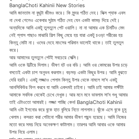
BanglaChoti Kahinii New Stories
আমি জানতাম না বুদ্দুটা জীমও করে। কি সুন্দর গঠিত দেহ। সিক্স প্যাক এবস
না দেখা গেলেও একেবার সুঠাম গঠিত দেহ যেন একটা কামড় দিয়ে দেই।
অন্যদিকে আমি একটু তুলতুলে পেট ওয়ালি। না না আমার এক চিমটিও মেদ
নেই প্লাস পাছাও মাঝারি শিল্প কিছু মেয়ে হয় যারা একটু চওড়া শরীরের হয়
কিন্তু মোটা না। ওদের দেহে মাংসের পরিমান ভালোই থাকে। তাই তুলতুল
করে।
আর আমাদের তুলতুলে পেটই সবচেয়ে সেক্সি।
আমি ওকে উল্টিয়ে দিলাম। ভীষণ হট ওর বডি। আমি ওর কোমরের উপর চড়ে
বসতেই একটা চাপ অনুভব করলাম। বড়সড় একটা কিছুর উপর। আমি বুঝতে
দেরি হয়নি। একটু লজ্জাও পেলাম কিন্তু উপর থেকে নামলে সা’দ একটু
আনসিকিউর ফিল করবে যা আমি একদমই চাইনা। আমি চাই আমার লক্ষীটা
আমাকে সবদিক থেকেই চেখে দেখুক। আর মনে মনে ভাবলাম সা’দ শুধু আমার
তাই এটাওতো আমারই। লজ্জা পাচ্ছি কেন! BanglaChoti Kahinii
আমি ওটা ইগনোর করে বুকে হাত বুলিয়ে নিতে লাগলাম। ঝুঁকে এসে বুকে চুমু
খেলাম। কসরত করা পেটানো শরীর আমার ভীষণ পছন্দ হয়েছে। আমি নিজের
মতো করে সময় নিয়ে অনেকক্ষণ কাটালাম। তারপর আমি আবার ওকে আমার
উপর নিয়ে এলাম।