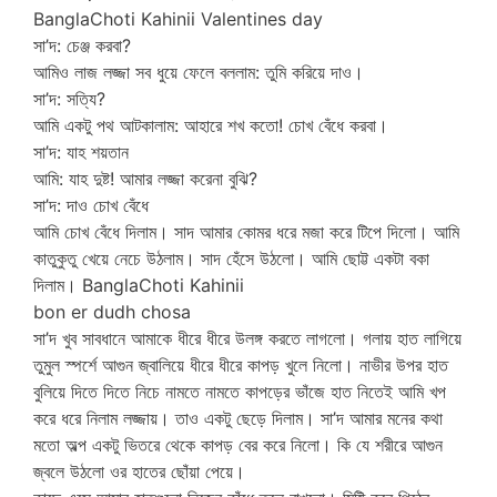
BanglaChoti Kahinii Valentines day
সা’দ: চেঞ্জ করবা?
আমিও লাজ লজ্জা সব ধুয়ে ফেলে বললাম: তুমি করিয়ে দাও।
সা’দ: সত্যি?
আমি একটু পথ আটকালাম: আহারে শখ কতো! চোখ বেঁধে করবা।
সা’দ: যাহ শয়তান
আমি: যাহ দুষ্ট! আমার লজ্জা করেনা বুঝি?
সা’দ: দাও চোখ বেঁধে
আমি চোখ বেঁধে দিলাম। সাদ আমার কোমর ধরে মজা করে টিপে দিলো। আমি
কাতুকুতু খেয়ে নেচে উঠলাম। সাদ হেঁসে উঠলো। আমি ছোট্ট একটা বকা
দিলাম। BanglaChoti Kahinii
bon er dudh chosa
সা’দ খুব সাবধানে আমাকে ধীরে ধীরে উলঙ্গ করতে লাগলো। গলায় হাত লাগিয়ে
তুমুল স্পর্শে আগুন জ্বালিয়ে ধীরে ধীরে কাপড় খুলে নিলো। নাভীর উপর হাত
বুলিয়ে দিতে দিতে নিচে নামতে নামতে কাপড়ের ভাঁজে হাত নিতেই আমি খপ
করে ধরে নিলাম লজ্জায়। তাও একটু ছেড়ে দিলাম। সা’দ আমার মনের কথা
মতো অল্প একটু ভিতরে থেকে কাপড় বের করে নিলো। কি যে শরীরে আগুন
জ্বলে উঠলো ওর হাতের ছোঁয়া পেয়ে।