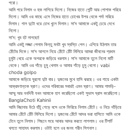
পরো।
আমি পরে নিলাম ও হুক লাগিয়ে দিলো। নিজের হাতে পেন্টি আর পোশাক পরিয়ে
দিলো। আমি ওর কাছে এসে নিজের হাতে চোখের উপর থেকে পর্দা সরিয়ে
দিলাম। গাল দুটো ধরে চোখ খুলে দিলাম। সা’দ আমাকে একটু চেয়ে দেখে
নিলো।
সা’দ: খুব হট লাগছো!
আমি একটু লজ্জা পেলাম কিন্তু মনটা খুব স্বস্তি পেল। এগিয়ে উঠলাম তার
ঠোঁটের দিকে। সা’দ আগলে নিয়ে ঠোঁটে ঠোঁট মিলিয়ে আমরা জীবনের প্রথম
চুমুটা খেয়ে একে অপরকে জড়িয়ে ধরলাম। সা’দ আমাকে তুলে নিলো মাটি
থেকে। আমি ওর গাঁড়ে চুমু খেলাম ও আমার গাঁড়ে চুমু খেলো। vabi
choda golpo
আমাকে জড়িয়ে ঘুরলো দুটা বার। দুজনের মুখে হাসি ঝরছে। ওর গায়ে একটা
আক্রমণান্তক ঘ্রাণ। ওদের পরিবারের সবারই এমন ঘ্রাণ। আমার শাশুড়ি-
আম্মু আর ননদিনী যখন আমাকে হাগ করেছিলো একই সুভাস ঘ্রাস করেছিলো।
BanglaChoti Kahinii
আমি বিছানায় উঠে হাঁটু গেড়ে বসে ওকে ফিরিয়ে নিলাম ঠোঁটে। ও নিচে দাঁড়িয়ে
আমার ঠোঁটে ঠোঁট মিলিয়ে দিলো। দুজনের ঠোঁটে আদর ভরা হাসিতে আমি ওকে
টেনে তুলে নিলাম। পিছনে শুয়ে আবার আদর করতে লাগলাম। ওর টিশার্ট
খুলতে সাহায্য করলাম। ওটাই হলে ওর জন্য গ্রীন সিগনাল।