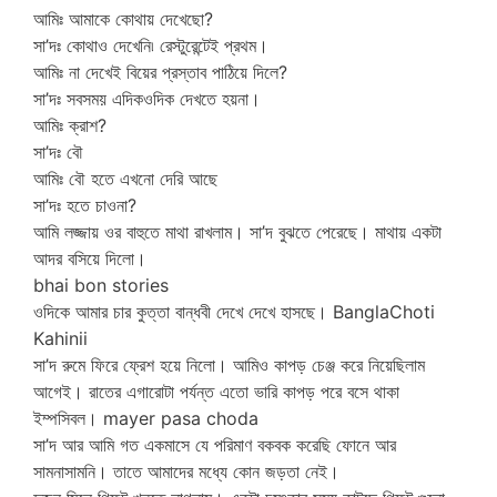
আমিঃ আমাকে কোথায় দেখেছো?
সা’দঃ কোথাও দেখেনি৷ রেস্টুরেন্টেই প্রথম।
আমিঃ না দেখেই বিয়ের প্রস্তাব পাঠিয়ে দিলে?
সা’দঃ সবসময় এদিকওদিক দেখতে হয়না।
আমিঃ ক্রাশ?
সা’দঃ বৌ
আমিঃ বৌ হতে এখনো দেরি আছে
সা’দঃ হতে চাওনা?
আমি লজ্জায় ওর বাহুতে মাথা রাখলাম। সা’দ বুঝতে পেরেছে। মাথায় একটা
আদর বসিয়ে দিলো।
bhai bon stories
ওদিকে আমার চার কুত্তা বান্ধবী দেখে দেখে হাসছে। BanglaChoti
Kahinii
সা’দ রুমে ফিরে ফ্রেশ হয়ে নিলো। আমিও কাপড় চেঞ্জ করে নিয়েছিলাম
আগেই। রাতের এগারোটা পর্যন্ত এতো ভারি কাপড় পরে বসে থাকা
ইম্পসিবল। mayer pasa choda
সা’দ আর আমি গত একমাসে যে পরিমাণ বকবক করেছি ফোনে আর
সামনাসামনি। তাতে আমাদের মধ্যে কোন জড়তা নেই।