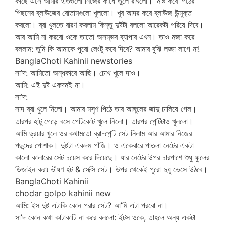
কাছে এসে আমার হাতগুলো নিজের কাঁধে তুলে রাখলো। মিষ্টি করে পিঠের
পিছনের ব্লাউজের বোতামগুলো খুললো। খুব আদর করে ব্লাউজ উন্মুক্ত
করলো। ব্রা খুলতে বারণ করলাম কিন্তু দুষ্টটা বললো আরেকটা পরিয়ে দিবে।
আর আমি না করবো ওকে তাতো অসম্ভব ব্যাপার এখন। তাও মজা করে
বললাম: তুমি কি আমাকে পুরো লেংটু করে দিবে? আমার বুঝি লজ্জা লাগে না!
BanglaChoti Kahinii newstories
সা’দ: আমিতো অন্ধকারে আছি। চোখ খুলে দাও।
আমি: এই দুষ্ট একদমই না।
সা’দ:
সাদ ব্রা খুলে নিলো। আমার মসৃণ পিঠে তার আঙ্গুলের জাদু চালিয়ে গেল।
তারপর হাটু গেড়ে বসে পেটিকোট খুলে নিলো। তারপর পেন্টিটাও খুললো।
আমি ড্রয়ার খুলে ওর কথামতো ব্রা-পেন্টি সেট নিলাম আর আমার নিজের
পছন্দের পোশাক। দুষ্টটা একদম পাঁজি। ও একেবারে পাতলা নেটের একটা
কালো কালারের সেট চয়েস করে দিয়েছে। যার নেটের উপর চারপাশে শুধু ফুলের
ডিজাইন করা৷ ভীষণ হট & সেক্সি সেট। উপর থেকেই পুরো দুধু ভেসে উঠবে।
BanglaChoti Kahinii
chodar golpo kahinii new
আমি: ইস দুষ্ট এটাকি কোন পরার সেট? আ’মি এটা পরবো না।
সা’দ কোন কথা কাটাকাটি না করে বললো: ইটস ওকে, তাহলে অন্য একটা