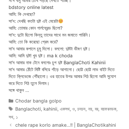
সা’দ বাবু আমার চোখ পড়ছে দেখতে পাচ্ছি।
bdstory online latest
আমি: কি দেখছো?
সা’দ: দেখছি কতটা দুষ্ট এই মেয়েটা
আমি: তোমার কোন গার্লফ্রেন্ড ছিলো?
সা’দ: দুটো ছিলো কিন্তু তাদের সাথে মন জমাতে পারিনি।
আমি: তো কি করেছো প্রেম করে?
সা’দ আমার কপালে চুমু দিলো। বললো: দুষ্টটা ভীষণ দুষ্ট।
আমি: আমি দুষ্ট! খুব দুষ্ট। ma k choda
সা’দ আমার নাক টেনে বললোঃ চুপ দুষ্ট BanglaChoti Kahinii
সা’দ আমার ঠোঁটে মিষ্টি বসিয়ে গাঁড়ে আগালো। ছোট্ট ছোট্ট লাভ বাইট দিতে
দিতে ক্লিভেজে পৌঁছালো। ওর হাতের উপর আমার পিঠ ছিলো আমি সুযোগ
করে দিতে পিঠ তুলে দিলাম।
সঙ্গে থাকুন …
Categories
Chodar bangla golpo
Tags
Banglachoti
,
kahinii
,
একসথ
,
ও
,
চদচদ
,
নয়
,
বর
,
বয়ফরনডক
,
সথ
,
১
chele rape korlo amake…!! | BanglaChotikahini