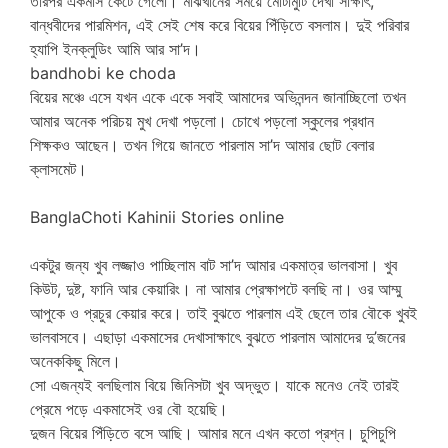
তারপর একমাস কেটে গেলো। মাঝখানের সময়ে মোটামুটি দেখা সাক্ষাৎ,
বান্ধবীদের পারমিশন, এই সেই শেষ করে বিয়ের পিঁড়িতে বসলাম। দুই পরিবার
হ্যাপি ইনক্লুডিং আমি আর সা’দ।
bandhobi ke choda
বিয়ের মঞ্চে এসে যখন একে একে সবাই আমাদের অভিনন্দন জানাচ্ছিলো তখন
আমার অনেক পরিচয় মুখ দেখা পড়লো। চোখে পড়লো স্কুলের প্রধান
শিক্ষকও আছেন। তখন গিয়ে জানতে পারলাম সা’দ আমার ছোট বেলার
ক্লাসমেট।
BanglaChoti Kahinii Stories online
একটুর জন্য খুব লজ্জাও পাচ্ছিলাম বাট সা’দ আমার একমাত্র ভালবাসা। খুব
কিউট, দুষ্ট, ফানি আর কেয়ারিং। না আমার প্রেক্ষাপটে বলছি না। ওর আম্মু
আপুকে ও প্রচুর কেয়ার করে। তাই বুঝতে পারলাম এই ছেলে তার বৌকে খুবই
ভালবাসবে। এছাড়া একমাসের দেখাসাক্ষাৎে বুঝতে পারলাম আমাদের দু’জনের
অনেককিছু মিলে।
সো এজন্যই বলছিলাম বিয়ে জিনিসটা খুব অদ্ভুত। যাকে মনেও নেই তারই
প্রেমে পড়ে একমাসেই ওর বৌ হয়েছি।
দুজন বিয়ের পিঁড়িতে বসে আছি। আমার মনে এখন কতো প্রশ্ন। চুপিচুপি