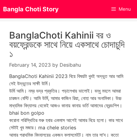
Skip
Bangla Choti Story
Menu
to
content
BanglaChoti Kahinii বর ও
বয়ফ্রেন্ডকে সাথে নিয়ে একসাথে চোদাচুদি
১
February 14, 2023
by
Desibahu
BanglaChoti Kahinii 2023 বিয়ে বিষয়টা খুবই অদ্ভুত আর আমি
সেই উদ্ভুতের সাক্ষী উর্মি।
উর্মি আমি। নম্র ভদ্র প্রকৃতির। পড়ালেখায় ভালোই। বন্ধু মহলে আমরা
চারজন বেস্টি। আমি উর্মি, আমার কাজিন রিয়া, নোহা আর অনামিকা। উচ্চ
মাধ্যমিক বিদ্যালয় থেকেই আজও কানায় কানায় ভর্তি আমাদের ফ্রেন্ডশিপ।
bhai bon golpo
করোনা পরিস্থিতির শুরু হবার একমাস আগেই আমার বিয়ে হলো। কার সাথে
সেটাই খুব মজার। ma chele stories
আমার প্রাথমিক বিদ্যালয়ের একজন ক্লাসমেইট। নাম তার সা’দ। কতো