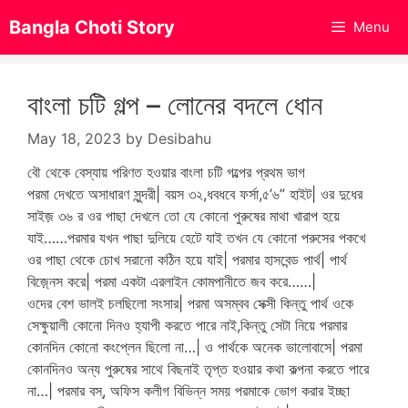
Skip
Bangla Choti Story
Menu
to
content
বাংলা চটি গল্প – লোনের বদলে ধোন
May 18, 2023
by
Desibahu
বৌ থেকে বেস্যায় পরিণত হওয়ার বাংলা চটি গল্পের প্রথম ভাগ
পরমা দেখতে অসাধারণ সুন্দরী| বয়স ৩২,ধবধবে ফর্সা,৫’৬” হাইট| ওর দুধের
সাইজ় ৩৬ র ওর পাছা দেখলে তো যে কোনো পুরুষের মাথা খারাপ হয়ে
যাই……পরমার যখন পাছা দুলিয়ে হেটে যাই তখন যে কোনো পরুসের পকখে
ওর পাছা থেকে চোখ সরানো কঠিন হয়ে যাই| পরমার হাসবেন্ড পার্থ| পার্থ
বিজ়্নেস করে| পরমা একটা এরলাইন কোমপানীতে জব করে……|
ওদের বেশ ভালই চলছিলো সংসার| পরমা অসম্বব সেক্সী কিন্তু পার্থ ওকে
সেক্ষুয়ালী কোনো দিনও হ্যাপী করতে পারে নাই,কিন্তু সেটা নিয়ে পরমার
কোনদিন কোনো কংপ্লেন ছিলো না…| ও পার্থকে অনেক ভালোবাসে| পরমা
কোনদিনও অন্য পুরুষের সাথে বিছনাই তৃপ্ত হওয়ার কথা কল্পনা করতে পারে
না…| পরমার বস্, অফিস কলীগ বিভিন্ন সময় পরমাকে ভোগ করার ইচ্ছা