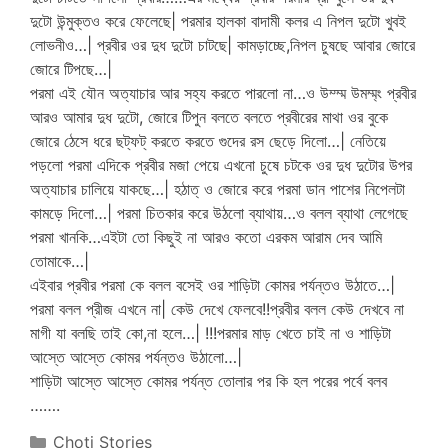
দুটো উন্মুক্তও করে ফেলেছে| পরমার হালকা বাদামী কলর এ নিপল দুটো খুবই
লোভনীও…| প্রবীর ওর দুধ দুটো চাটছে| কামড়াচ্ছে,নিপল চুষছে আবার জোরে
জোরে টিপছে…|
পরমা এই যৌন অত্যাচার আর সহ্য করতে পারলো না…ও উম্ম্ম উমম্ম্ং প্রবীর
আরও আমার দুধ দুটো, জোরে টিপুন বলতে বলতে প্রবীরের মাথা ওর বুকে
জোরে ঠেসে ধরে ছট্ফট্ করতে করতে গুদের রস ছেড়ে দিলো…| নেতিয়ে
পড়লো পরমা এদিকে প্রবীর মজা পেয়ে এখনো চুষে চটকে ওর দুধ দুটোর উপর
অত্যাচার চালিয়ে যাকছে…| হঠাত্ ও জোরে করে পরমা ডান পাশের নিপেলটা
কামড়ে দিলো…| পরমা চিতকার করে উঠলো ব্যাথায়…ও বলল ব্যাথা লেগেছে
পরমা খানকি…এইটা তো কিছুই না আরও কতো এরকম আরাম দেব আমি
তোমাকে…|
এইবার প্রবীর পরমা কে বলল বসেই ওর শাড়িটা কোমর পর্যন্তও উঠাতে…|
পরমা বলল প্রীজ এখনে না| কেউ দেখে ফেলবে!!প্রবীর বলল কেউ দেখবে না
মাগী যা বলছি তাই কো,না হলে…| !!!পরমার মাড় খেতে চাই না ও শাড়িটা
আস্তে আস্তে কোমর পর্যন্তও উঠালো…|
শাড়িটা আস্তে আস্তে কোমর পর্যন্ত তোলার পর কি হল পরের পর্বে বলব
…….
Categories
Choti Stories