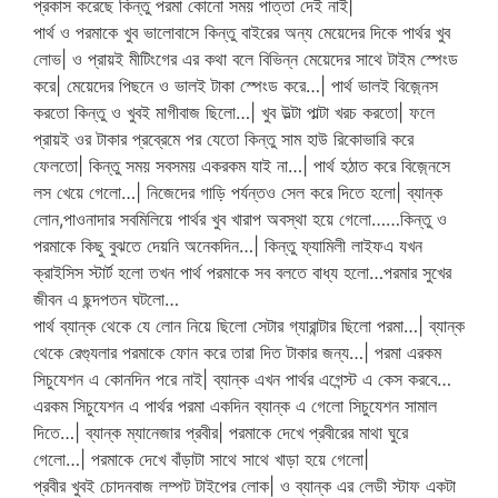
প্রকাস করেছে কিন্তু পরমা কোনো সময় পাত্তা দেই নাই|
পার্থ ও পরমাকে খুব ভালোবাসে কিন্তু বাইরের অন্য মেয়েদের দিকে পার্থর খুব
লোভ| ও প্রায়ই মীটিংগের এর কথা বলে বিভিন্ন মেয়েদের সাথে টাইম স্পেংড
করে| মেয়েদের পিছনে ও ভালই টাকা স্পেংড করে…| পার্থ ভালই বিজ়্নেস
করতো কিন্তু ও খুবই মাগীবাজ ছিলো…| খুব উল্টা পাল্টা খরচ করতো| ফলে
প্রায়ই ওর টাকার প্রব্রেমে পর যেতো কিন্তু সাম হাউ রিকোভারি করে
ফেলতো| কিন্তু সময় সবসময় একরকম যাই না…| পার্থ হঠাত করে বিজ়্নেসে
লস খেয়ে গেলো…| নিজেদের গাড়ি পর্যন্তও সেল করে দিতে হলো| ব্যান্ক
লোন,পাওনাদার সবমিলিয়ে পার্থর খুব খারাপ অবস্থা হয়ে গেলো……কিন্তু ও
পরমাকে কিছু বুঝতে দেয়নি অনেকদিন…| কিন্তু ফ্যামিলী লাইফএ যখন
ক্রাইসিস স্টার্ট হলো তখন পার্থ পরমাকে সব বলতে বাধ্য হলো…পরমার সুখের
জীবন এ ছন্দপতন ঘটলো…
পার্থ ব্যান্ক থেকে যে লোন নিয়ে ছিলো সেটার গ্যারান্টার ছিলো পরমা…| ব্যান্ক
থেকে রেগ্যুলার পরমাকে ফোন করে তারা দিত টাকার জন্য…| পরমা এরকম
সিচুযেশন এ কোনদিন পরে নাই| ব্যান্ক এখন পার্থর এগেন্স্ট এ কেস করবে…
এরকম সিচুযেশন এ পার্থর পরমা একদিন ব্যান্ক এ গেলো সিচুযেশন সামাল
দিতে…| ব্যান্ক ম্যানেজার প্রবীর| পরমাকে দেখে প্রবীরের মাথা ঘুরে
গেলো…| পরমাকে দেখে বাঁড়াটা সাথে সাথে খাড়া হয়ে গেলো|
প্রবীর খুবই চোদনবাজ লম্পট টাইপের লোক| ও ব্যান্ক এর লেডী স্টাফ একটা