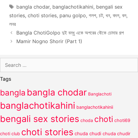
Tags
bangla chodar
,
banglachotikahini
,
bengali sex
stories
,
choti stories
,
panu golpo
,
গলপ
,
চট
,
ধন
,
বদল
,
বল
,
লনর
Bangla ChotiGolpo দুই বন্ধু একে অপরের বৌকে চোদার গল্প
Mamir Nogno Shorir (Part 1)
Search
for:
Tags
bangla chodar
bangla
Banglachoti
banglachotikahini
banglachotikahinii
bengali sex stories
choti
choda
choti69
choti stories
chuda chudi
choti club
chuda chudir