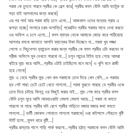
পরমা কে চুদতে পারবে প্রবীর কে হেল্প করে| প্রবীর বলল বৌদি আমি যতটুক যা
পড়া যাই আপনাদের জন্য করবো|
এর পর পার্থ আর পরমা বাড়ি চলে এলো…| আজকাল ওদের মধ্যেয় প্রায় এ
ঝগড়া হচ্ছে| সংসারে চরম অশান্তি| পরেরদিন প্রবীর পরমার সাথে দেখা করতে
ওর অফিস এ চলে এলো…| বলল ব্যান্ক থেকে আমাকে জোড় করে পাঠিয়েছে
আপনার বসকে জানাতে আপনি ব্যান্কের টাকা দিচ্ছেন না…পরমা খুব লজ্জা
পেলো ও সিচুযেশন হ্যান্ডেল করার জন্য প্রবীর কে বলল প্রবীর এটা করবেন না
প্রীজ অফিসে মুখ দেখতে পারবো না…| চলুন লান্চের টাইম হয়ে গেছে আমরা
বাইরে লান্চ করে আসি…প্রবীর এটাই চাইছিলো মনে মনে| ও খুশি মনে রাজী
হয়ে গেলো|
লান্চ এ যেয়ে প্রবীর লান্চ খেল কম পরমাকে চোখ দিয়ে খেল বেশি…ও পরমার
দুধ পেট পাছা চেটে চেটে খেতে লাগলো…| পরমা বুঝতে পারছে যে প্রবীর ওকে
চোখ দিয়ে চাটছে কিন্তু ওর কিছুই করার নাই… লান্চ শেষ করে প্রবীর বলল
বৌদি চলুন ঘুরে আসি আবহাওয়াটা মেঘলা মেঘলা আছে…| পরমা না বলতে
পারলো না পাছে প্রবীর যদি রেগে প্রবীর গাড়িতে মজার মজার কথা বলতে
লাগলো…| ডার্টী জোকস শোনাতে লাগলো পরমাকে| ওরা বাইপাসে পৌছতে বৃষ্টি
স্টার্ট হলো…মুসল ধারে বৃষ্টি…|
প্রবীর রাস্তার পাশে গাড়ি পার্ক করলো…প্রবীর হঠাত্ পরমাকে বলল বৌদি আমি