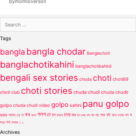
bymomloverson
Search
for:
Tags
bangla chodar
bangla
Banglachoti
banglachotikahini
banglachotikahinii
bengali sex stories
choti
choda
choti69
choti stories
chuda chudi
choti club
chuda chudir
panu golpo
golpo
golpo
chuda chudi video
kahini
গলপ
কর
চদর
চট
sex
ও
চদ
আমর
জর
পরব
বউ
বল
ম
এর
কহন
চদচদ
ঠপ
ধন
নয়
পছ
বউক
বনধর
ঢকয়
সথ
ময়র
সনদর
১
২
Archives