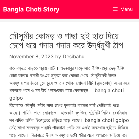
Skip
Bangla Choti Story
Menu
to
content
মৌসুমীর কোমড় ও পাছা দুই হাত দিয়ে
চেপে ধরে গদাম গদাম করে উর্দ্ধমুখী ঠাপ
November 8, 2023
by
Desibahu
রাত বাড়তে বাড়তে প্রায় নয়টা। মদনবাবুর সাড়ে সাত ইঞ্চি লম্বা দেড় ইঞ্চি
মোটা কালচে বাদামী রঙএর ছুন্নত করা ধোনটা পেয়ে মৌসুমীদেবী উলঙ্গ
অবস্থায় প্রাণভরে চুষে চুষে ও তার থোকা লোমশ বিচি (অন্ডকোষ) আদর করে
থকথকে গরম ও ঘন বীর্য গলাধঃকরণ করে ফেলেছেন। bangla choti
golpo
বিছানাতে মৌসুমী দেবীর সাদা রঙের ফুলকাটা কাজের দামী পেটিকোট পরে
আছে। শাড়িটা পাশে সোফাতে। হাতকাটা ব্লাউজ, দুষ্টুমিষ্টি লিসিয়া ব্রেসিয়ার
সব এদিক ওদিক ইতস্ততঃ ছড়িয়ে পড়ে আছে। bangla choti golpo
সেই সাথে মদনবাবুর পাঞ্জাবি পায়জামা গেঞ্জি সব একই অবস্থায় ছড়িয়ে ছিটিয়ে
পড়ে আছে। বিছানাতে উলঙ্গ অবস্থায় দুটো শরীর একে অপরকে জড়িয়ে ধরে