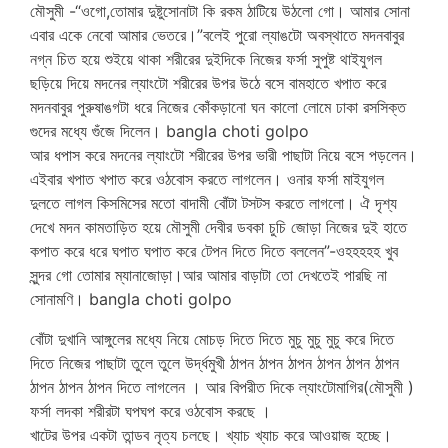
মৌসুমী -“ওগো,তোমার দুষ্টুসোনাটা কি রকম ঠাটিয়ে উঠলো গো। আমার সোনা
এবার একে নেবো আমার ভেতরে।”বলেই পুরো ল্যাঙটো অবস্থাতে মদনবাবুর
নগ্ন চিত হয়ে শুইয়ে থাকা শরীরের দুইদিকে নিজের ফর্সা সুপুষ্ট থাইযুগল
ছড়িয়ে দিয়ে মদনের ল্যাংটো শরীরের উপর উঠে বসে বামহাতে খপাত করে
মদনবাবুর পুরুষাঙগটা ধরে নিজের কোঁকড়ানো ঘন কালো লোমে ঢাকা রসসিক্ত
গুদের মধ্যে গুঁজে দিলেন। bangla choti golpo
আর ধপাস করে মদনের ল্যাংটো শরীরের উপর ভারী পাছাটা নিয়ে বসে পড়লেন।
এইবার খপাত খপাত করে ওঠবোস করতে লাগলেন। ওনার ফর্সা মাইযুগল
দুলতে লাগল কিসমিসের মতো বাদামী বোঁটা টসটস করতে লাগলো। ঐ দৃশ্য
দেখে মদন কামতাড়িত হয়ে মৌসুমী দেবীর ডবকা চুচি জোড়া নিজের দুই হাতে
কপাত করে ধরে ঘপাত ঘপাত করে টেপন দিতে দিতে বললেন”-ওহহহহহ খুব
সুন্দর গো তোমার ম্যানাজোড়া।আর আমার বাড়াটা তো দেখতেই পারছি না
সোনামণি। bangla choti golpo
বোঁটা দুখানি আঙ্গুলের মধ্যে নিয়ে মোচড় দিতে দিতে মুচু মুচু মুচু করে দিতে
দিতে নিজের পাছাটা তুলে তুলে উর্দ্ধমুখী ঠাপন ঠাপন ঠাপন ঠাপন ঠাপন ঠাপন
ঠাপন ঠাপন ঠাপন দিতে লাগলেন । আর বিপরীত দিকে ল্যাংটোমাগির(মৌসুমী )
ফর্সা লদকা শরীরটা ঘপঘপ করে ওঠবোস করছে ।
খাটের উপর একটা তান্ডব নৃত্য চলছে। খ্যাচ খ্যাচ করে আওয়াজ হচ্ছে।