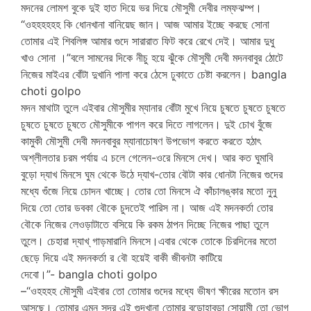
মদনের লোমশ বুকে দুই হাত দিয়ে ভর দিয়ে মৌসুমী দেবীর লম্ফঝম্প।
“ওহহহহহহ কি ধোনখানা বানিয়েছ জান। আজ আমার ইচ্ছে করছে সোনা
তোমার এই শিবলিঙ্গ আমার গুদে সারারাত ফিট করে রেখে দেই। আমার দুধু
খাও সোনা ।”বলে সামনের দিকে নীচু হয়ে ঝুঁকে মৌসুমী দেবী মদনবাবুর ঠোটে
নিজের মাইএর বোঁটা দুখানি পালা করে ঠেসে ঢুকাতে চেষ্টা করলেন। bangla
choti golpo
মদন মাথাটা তুলে এইবার মৌসুমীর ম্যানার বোঁটা মুখে নিয়ে চুষতে চুষতে চুষতে
চুষতে চুষতে চুষতে মৌসুমীকে পাগল করে দিতে লাগলেন। দুই চোখ বুঁজে
কামুকী মৌসুমী দেবী মদনবাবুর ম্যানাচোষণ উপভোগ করতে করতে হঠাৎ
অশ্লীলতার চরম পর্যায় এ চলে গেলেন-ওরে মিনসে দেখ। আর কত ঘুমাবি
বুড়ো দ্যাখ মিনসে ঘুম থেকে উঠে দ্যাখ-তোর বৌটা কার ধোনটা নিজের গুদের
মধ্যে গুঁজে নিয়ে চোদন খাচ্ছে। তোর তো মিনসে ঐ কাঁচালঙ্কার মতো নুনু
দিয়ে তো তোর ডবকা বৌকে চুদতেই পারিস না। আজ এই মদনকর্তা তোর
বৌকে নিজের লেওড়াটাতে বসিয়ে কি রকম ঠাপন দিচ্ছে নিজের পাছা তুলে
তুলে। চেহারা দ্যাখ্ গাড়মারানি মিনসে।এবার থেকে তোকে চিরদিনের মতো
ছেড়ে দিয়ে এই মদনকর্তা র বৌ হয়েই বাকী জীবনটা কাটিয়ে
দেবো।”- bangla choti golpo
–“ওহহহহ মৌসুমী এইবার তো তোমার গুদের মধ্যে ভীষণ ক্ষীরের মতোন রস
আসছে। তোমার এমন সুন্দর এই গুদখানা তোমার বুড়োহাবড়া সোয়ামী তো ভোগ