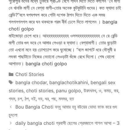
পুরোপুরি গুদের মধ্যে ঢুকিয়ে প্রচণ্ড বেগে গাদন দিতে দিতে বললেন “নে মাগী
নে খানকি মাগী নে বেশ্যা মাগী–তোর অনেক কুটকুটানি গুদের। কত ফ্যাদা চাই
রেন্ডি?”বলে ঘপঘপঘপ করে গোটা দশেক ঠাপন দিতে দিতে এক সময়
গলগলগলগল করে ঘন থকথকে গরম বীর্য ঢেলে দিতে লাগলেন । bangla
choti golpo
মাইজোড়া চেপে ধরে। আহহহহহহহহহহহ ওসসহহহহহহহহহহহ নে রে রেন্ডি
মাগী তোর গুদ ভরে নে আমার লেওড়া র ফ্যাদা। বেশ্যামাগী। তোর বুড়োটা
তো এখনো মনে হয় ঢোশঢোশ করে ঘুমোচ্ছে। “বলে জাপটে ধরে মৌসুমী র
লদকা পাছাটাতে নিজের নেতানো লেওড়াটা গুঁজে রেখে দিলো। শেষ হোলো
আপাতত। bangla choti golpo
Categories
Choti Stories
Tags
bangla chodar
,
banglachotikahini
,
bengali sex
stories
,
choti stories
,
panu golpo
,
উরদধমখ
,
ও
,
কমড়
,
কর
,
গদম
,
চপ
,
ঠপ
,
দই
,
দয
,
ধর
,
পছ
,
মসমর
,
হত
Bou Bangla Choti বন্ধু আমার হবু বউয়ের ভোদা ফাক করে গুদ
চুদলো
daily bangla choti প্রবাসী ছেলের প্রেমজালে পাগল আম্মা – 3