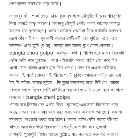
নেশাগ্রস্ত অবস্থায় পড়ে আছে।
মদনবাবুর কাঁচা পাকা লোমে ঢাকা বুকে মুখ গুঁজে মৌসুমীদেবী চরম পরিতৃপ্তি
নিয়ে লেপটে পড়ে আছেন। মদনবাবু মৌসুমী দেবীর লদকা পাছাতে আস্তে
আস্তে হাত বুলোচ্ছেন। ওনার ধোনটাকে নেতানো বীর্যে মাখামাখি অবস্থায়
দেখে তাঁর দামী সাদা ফুলকাটা কাজের পেটিকোট দিয়ে মুছিয়ে দিতে দিতে
বললেন-“ওগো তুমি খুব দুষ্টু।সমস্ত মাল আমার মুখে ঢেলে ফেলেছ।
bangla choti golpo অসভ্য একটা । পাশের ঘরে আমার মিনসেটা
ভোঁস ভোঁস করে ঘুমাচ্ছে। শালা -মিনসেটা আমার লাইফ হেল করে দিল।
ওগো সোনা,আমার এখানে হাত দিয়ে দেখো। কত রস এখনো বেরিয়েছে।
আমার এই গর্তে তোমার এই ভীমের গদাটা ঢুকিয়ে আমাকে শান্তি দাও গো।
ইস্ কি সাইজ তোমার নুনুটার। কি সুন্দর কদবেলের মতো বিচি গো তোমার
:’বলতে বলতে নিজের পেটিকোট দিয়ে মদনের লেওড়াটা ভালো করে কচলাতে
লাগলেন। bangla choti golpo
পাশের ঘরে মিস্টার সেন একটা নিথর “মৃতদেহ”-এর মতো বিছানাতে পড়ে
আছে। আর নাক-ডাকার ঘরত ঘরত ঘরত ঘরত আওয়াজ আসছে। ক্রমশঃ
মদনবাবুর লেওড়াটা শক্ত হয়ে উঠল। আবার ফোঁস ফোঁস করতে কাঁপতে
কাঁপতে একেবারে খাঁড়া পুরুষাঙগটা মৌসুমীকে পাগল করে তুললো।
লেওড়াটা পুরোপুরি নিজের হাতের মুঠোতে ধরে কচলাতে কচলাতে বললেন