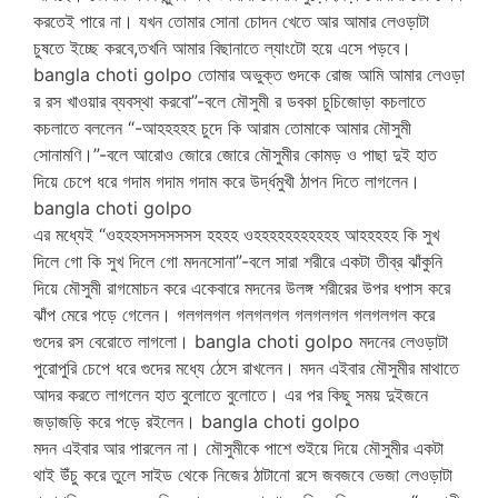
করতেই পারে না। যখন তোমার সোনা চোদন খেতে আর আমার লেওড়াটা
চুষতে ইচ্ছে করবে,তখনি আমার বিছানাতে ল্যাংটো হয়ে এসে পড়বে।
bangla choti golpo তোমার অভুক্ত গুদকে রোজ আমি আমার লেওড়া
র রস খাওয়ার ব্যবস্থা করবো”-বলে মৌসুমী র ডবকা চুচিজোড়া কচলাতে
কচলাতে বললেন “-আহহহহহ চুদে কি আরাম তোমাকে আমার মৌসুমী
সোনামণি।”-বলে আরোও জোরে জোরে মৌসুমীর কোমড় ও পাছা দুই হাত
দিয়ে চেপে ধরে গদাম গদাম গদাম করে উর্দ্ধমুখী ঠাপন দিতে লাগলেন।
bangla choti golpo
এর মধ্যেই “ওহহহসসসসসসস হহহহ ওহহহহহহহহহহহ আহহহহহ কি সুখ
দিলে গো কি সুখ দিলে গো মদনসোনা”-বলে সারা শরীরে একটা তীব্র ঝাঁকুনি
দিয়ে মৌসুমী রাগমোচন করে একেবারে মদনের উলঙ্গ শরীরের উপর ধপাস করে
ঝাঁপ মেরে পড়ে গেলেন। গলগলগল গলগলগল গলগলগল গলগলগল করে
গুদের রস বেরোতে লাগলো। bangla choti golpo মদনের লেওড়াটা
পুরোপুরি চেপে ধরে গুদের মধ্যে ঠেসে রাখলেন। মদন এইবার মৌসুমীর মাথাতে
আদর করতে লাগলেন হাত বুলোতে বুলোতে। এর পর কিছু সময় দুইজনে
জড়াজড়ি করে পড়ে রইলেন। bangla choti golpo
মদন এইবার আর পারলেন না। মৌসুমীকে পাশে শুইয়ে দিয়ে মৌসুমীর একটা
থাই উঁচু করে তুলে সাইড থেকে নিজের ঠাটানো রসে জবজবে ভেজা লেওড়াটা