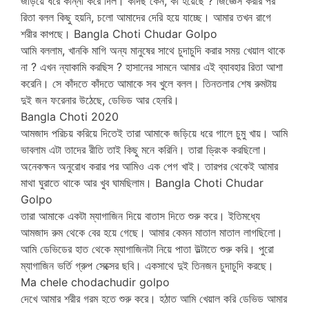
জড়িয়ে ধরে কান্না করে দিল। কাঁদছ কেন, কী হয়েছে ? জিজ্ঞেস করার পর
রিতা বলল কিছু হয়নি, চলো আমাদের দেরি হয়ে যাচ্ছে। আমার তখন রাগে
শরীর কাপছে। Bangla Choti Chudar Golpo
আমি বললাম, খানকি মাগি অন্য মানুষের সাথে চুদাচুদি করার সময় খেয়াল থাকে
না ? এখন ন্যাকামি করছিস ? হাসানের সামনে আমার এই ব্যাবহার রিতা আশা
করেনি। সে কাঁদতে কাঁদতে আমাকে সব খুলে বলল। তিনতলার শেষ রুমটায়
দুই জন ফরেনার উঠেছে, ডেভিড আর হেনরি।
Bangla Choti 2020
আমজাদ পরিচয় করিয়ে দিতেই তারা আমাকে জড়িয়ে ধরে গালে চুমু খায়। আমি
ভাবলাম এটা তাদের রীতি তাই কিছু মনে করিনি। তারা ড্রিংক করছিলো।
অনেকক্ষন অনুরোধ করার পর আমিও এক পেগ খাই। তারপর থেকেই আমার
মাথা ঘুরাতে থাকে আর খুব ঘামছিলাম। Bangla Choti Chudar
Golpo
তারা আমাকে একটা ম্যাগাজিন দিয়ে বাতাস দিতে শুরু করে। ইতিমধ্যে
আমজাদ রুম থেকে বের হয়ে গেছে। আমার কেমন মাতাল মাতাল লাগছিলো।
আমি ডেভিডের হাত থেকে ম্যাগাজিনটা নিয়ে পাতা উল্টাতে শুরু করি। পুরো
ম্যাগাজিন ভর্তি গ্রুপ সেক্সের ছবি। একসাথে দুই তিনজন চুদাচুদি করছে।
Ma chele chodachudir golpo
দেখে আমার শরীর গরম হতে শুরু করে। হঠাত আমি খেয়াল করি ডেভিড আমার