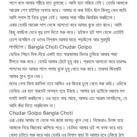
পাশে বসে আমার শরীরে হাত বুলাচ্ছে। আমি হাত সরিয়ে দেই। হেনরি আমাকে
আরেক পেগ হুইস্কি অফার করে। আমার না করা উচিৎ ছিল কিন্তু কেন জানি
আমি গ্লাস টা নিয়ে চুমুক দেই। আমার সারা শরীর ঝিমঝিম করছিলো।
এবার হেনরি আরেক পাশ থেকে আলতো করে আমার বুকে হাত রাখে। আমি
কিছু বলছিনা দেখে মৃদু চাপ দিতে শুরু করে। দুইজন দুই পাশ থেকে এতটাই
চেপে বসেছিল যে ওদের নিশ্বাস আমার ঘাড়ে পড়ছিলো আর সুরসুরি
লাগছিলো। Bangla Choti Chudar Golpo
ডেভিড পিছন দিক দিয়ে একটা হাত পায়জামার ভিতর ঢুকিয়ে আমার পাছা
টিপতে শুরু করে। হেনরি আমার ঠোটে চুমু খায়। প্রথমে আলতো করে তারপর
পাগলের মত আমার গালে গলায় বুকে চুমু খেতে শুরু করে। তারপর জিহবাটা
আমার মুখে পুরে দেয়।
মদের নেশা কিনা জানিনা তবে আমিও ওর জিহবা চুষে খেতে শুরু করি। ওদিকে
ডেভিড এর হাত ক্রমেই অসভ্য হয়ে উঠছে। আমার দুধ দুটোকে ময়দার মত
দলাই মলাই করছিলো। ওর হাতে যাদু আছে, আমার এত আরাম লাগছিলো, যে
আমি বাঁধা দিতে পারছিলাম না।
Chudar Golpo Bangla Choti
ওরা এবার আমার গা থেকে সব জামা কাপড় খুলে নেয়। নিজেরাও উলঙ্গ হয়ে
আমাকে নিয়ে বিছানায় ঝাপিয়ে পড়ে। ডেভিড আমার দুই পা ফাক করে ধরে
ভোদা চাটতে শুরু করে আর হেনরি ওর বিশাল বাড়া টা আমার মুখে ঢুকিয়ে ঠাপ