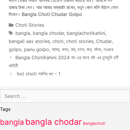
বললে ফেরার সময়ও আপনার হোটেলে একদিন কাটিয়ে যাব। আমাকে দশ
হাজার টাকা দেন। আর আমার নাম্বারটা রাখেন, নতুন কোন মাগি ঊঠলে ফোন
দিয়েন। Bangla Choti Chudar Golpo
Categories
Choti Stories
Tags
bangla
,
bangla chodar
,
banglachotikahini
,
bengali sex stories
,
choti
,
choti stories
,
Chudar
,
golpo
,
panu golpo
,
আমর
,
কবন
,
কর
,
চদল
,
জর
,
বউক
,
লঞচর
Bangla ChotiKahini 2024 বস এর সাথে বউ এর চুদাচুদি চটি
কাহিনী
hot choti পমপির গুদ – 1
Search
for:
Tags
bangla chodar
bangla
Banglachoti