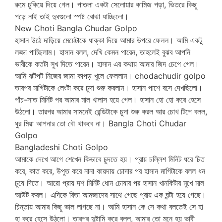
রুমে ঢুকিয়ে দিয়ে গেল। পাতলা একটা সেলোয়ার কামিজ পড়া, ভিতরে কিছু
পড়ে নাই তাই দুধগুলো স্পষ্ট বোঝা যাচ্ছিলো।
New Choti Bangla Chudar Golpo
হাসান উঠে দাড়িয়ে মেয়েটাকে ধাক্কা দিয়ে আমার উপরে ফেলল। আমি একটু
লজ্জা পাচ্ছিলাম। হাসান বলল, দেখি কেমন পারেন, তাহলেই বুঝব আপনি
ভাবীকে কতটা সুখ দিতে পারেন। হাসান এর কথায় আমার জিদ চেপে গেল।
আমি ঝটপট নিজের জামা কাপড় খুলে ফেললাম। chodachudir golpo
তারপর মাগিটাকে লেংটা করে চুদা শুরু করলাম। হাসান পাশে বসে দেখছিলো।
পাঁচ-সাত মিনিট পর আমার মাল খালাস হয়ে গেল। হাসান হো হো করে হেসে
উঠলো। তারপর আমার সামনেই রেন্ডিটাকে চুদা শুরু করল আর চোখ টিপে বলল,
ধুর মিয়া আপনার তো বৌ থাকবে না। Bangla Choti Chudar
Golpo
Bangladeshi Choti Golpo
আমাকে দেখে আগে শেখেন কিভাবে চুদতে হয়। প্রায় চল্লিশ মিনিট ধরে চিত
করে, কাত করে, উপুত করে নানা কায়দায় চোদার পর হাসান মাগিটাকে বলল ধন
চুষে দিতে। আরো প্রায় দশ মিনিট ধোন চোষার পর হাসান খানকিটার মুখে মাল
আউট করল। এদিকে রিতা আমজাদের সাথে গেছে প্রায় এক ঘন্টা হয়ে গেছে।
চিন্তায় আমার কিছু ভাল লাগছে না। আমি হাসান কে সে কথা বলতেই সে হা
হা করে হেসে উঠলো। তারপর দুষ্টামি করে বলল, আমার তো মনে হয় ভাবী