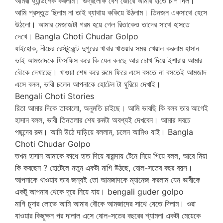
আমরা হ্যান্ডশেক করলাম। ভদ্রলোক বেশ জোরে আমার হাতে চাপ দিল।
আমি প্রস্তুত ছিলাম না তাই ব্যাথায় ককিয়ে উঠলাম। তিনজন একসাথে হেসে
উঠলো। আমার মেজাজটা গরম হয়ে গেল রিতাকেও তাদের সাথে হাসতে
দেখে। Bangla Choti Chudar Golpo
যাইহোক, নীচের রেস্টুরেন্টে দুপুরের খাবার খাওয়ার সময় খেয়াল করলাম হাসান
ভাই আমজাদকে ফিসফিস করে কি যেন বলছে আর চোখ দিয়ে ইশারায় আমার
বৌকে দেখাচ্ছে। খাওয়া শেষ করে রুমে ফিরে এসে বসতে না বসতেই আমজাদ
এসে বলল, ভাবী চলেন আপনাকে হোটেল টা ঘুরিয়ে দেখাই।
Bengali Choti Stories
রিতা আমার দিকে তাকালো, অনুমতি চাইছে। আমি ভাবছি কি বলব তার আগেই
হাসান বলল, ভাবী তিনতলার শেষ রুমটা অবশ্যই দেখবেন। আমার সবচে
পছন্দের রুম। আমি উঠে দাড়িয়ে বললাম, চলেন আমিও যাই। Bangla
Choti Chudar Golpo
তখন হাসান আমাকে কাধে হাত দিয়ে বারান্দায় টেনে নিয়ে গিয়ে বলল, আরে মিয়া
কি করছেন ? হোটেলে নতুন একটা মাগি উঠছে, ষোল-সতের বছর বয়স।
আপনাকে খাওয়াব তার জন্যই তো আমজাদকে ম্যানেজ করলাম যেন ভাবীকে
একটূ আপনার থেকে দূরে নিয়ে যায়। bengali guder golpo
মাগি চুদার লোভে আমি আমার বৌকে আমজাদের সাথে যেতে দিলাম। ওরা
যাওয়ার কিছুক্ষন পর দালাল এসে ষোল-সতের বছরের শ্যামলা একটা মেয়েকে