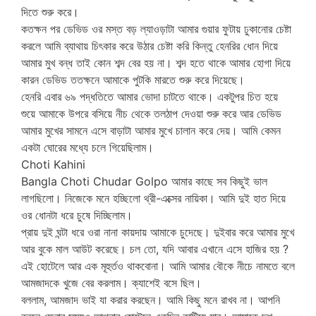
দিতে শুরু করে।
কতক্ষন পর ডেভিড ওর মস্ত বড় ল্যাওড়াটা আমার গুয়ার ফুটায় ঢুকানোর চেষ্টা
করলে আমি ব্যাথায় চিৎকার করে উঠার চেষ্টা করি কিন্তু হেনরির ধোন দিয়ে
আমার মুখ বন্ধ তাই কোন শব্দ বের হয় না। শব্দ হতে থাকে আমার হোগা দিয়ে
কারন ডেভিড ততক্ষনে আমাকে পুটকি মারতে শুরু করে দিয়েছে।
হেনরি এবার ৬৯ পদ্ধতিতে আমার ভোদা চাটতে থাকে। একটুপর চিত হয়ে
শুয়ে আমাকে উপরে বসিয়ে নীচ থেকে তলঠাপ দেওয়া শুরু করে আর ডেভিড
আমার মুখের সামনে এসে বাড়াটা আমার মুখে চালান করে দেয়। আমি কেমন
একটা ঘোরের মধ্যে চলে গিয়েছিলাম।
Choti Kahini
Bangla Choti Chudar Golpo আমার কাছে সব কিছুই ভাল
লাগছিলো। নিজেকে মনে হচ্ছিলো থ্রী-এক্সের নায়িকা। আমি দুই হাত দিয়ে
ওর ধোনটা ধরে চুষে দিচ্ছিলাম।
প্রায় দুই ঘন্টা ধরে ওরা নানা কায়দায় আমাকে চুদেছে। দুইবার করে আমার মুখে
আর বুকে মাল আউট করেছে। চল তো, যদি আবার এখানে এসে হাজির হয় ?
এই হোটেলে আর এক মূহুর্তও থাকবোনা। আমি আমার বৌকে নীচে নামতে বলে
আমজাদকে খুজে বের করলাম। ক্যাশেই বসে ছিল।
বললাম, আমজাদ ভাই যা করার করছেন। আমি কিছু মনে রাখব না। আপনি