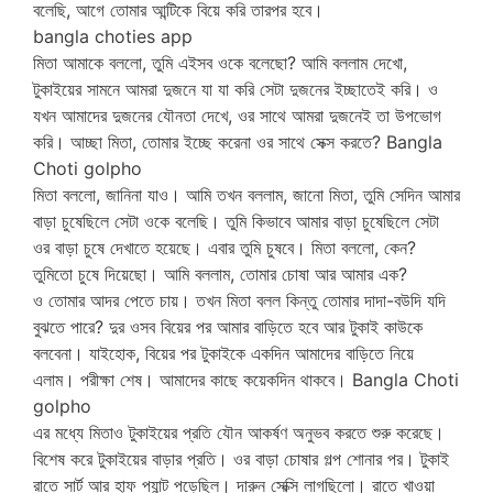
বলেছি, আগে তোমার আন্টিকে বিয়ে করি তারপর হবে।
bangla choties app
মিতা আমাকে বললো, তুমি এইসব ওকে বলেছো? আমি বললাম দেখো,
টুকাইয়ের সামনে আমরা দুজনে যা যা করি সেটা দুজনের ইচ্ছাতেই করি। ও
যখন আমাদের দুজনের যৌনতা দেখে, ওর সাথে আমরা দুজনেই তা উপভোগ
করি। আচ্ছা মিতা, তোমার ইচ্ছে করেনা ওর সাথে সেক্স করতে? Bangla
Choti golpho
মিতা বললো, জানিনা যাও। আমি তখন বললাম, জানো মিতা, তুমি সেদিন আমার
বাড়া চুষেছিলে সেটা ওকে বলেছি। তুমি কিভাবে আমার বাড়া চুষেছিলে সেটা
ওর বাড়া চুষে দেখাতে হয়েছে। এবার তুমি চুষবে। মিতা বললো, কেন?
তুমিতো চুষে দিয়েছো। আমি বললাম, তোমার চোষা আর আমার এক?
ও তোমার আদর পেতে চায়। তখন মিতা বলল কিন্তু তোমার দাদা-বউদি যদি
বুঝতে পারে? দুর ওসব বিয়ের পর আমার বাড়িতে হবে আর টুকাই কাউকে
বলবেনা। যাইহোক, বিয়ের পর টুকাইকে একদিন আমাদের বাড়িতে নিয়ে
এলাম। পরীক্ষা শেষ। আমাদের কাছে কয়েকদিন থাকবে। Bangla Choti
golpho
এর মধ্যে মিতাও টুকাইয়ের প্রতি যৌন আকর্ষণ অনুভব করতে শুরু করেছে।
বিশেষ করে টুকাইয়ের বাড়ার প্রতি। ওর বাড়া চোষার গল্প শোনার পর। টুকাই
রাতে সার্ট আর হাফ প্যান্ট পড়েছিল। দারুন সেক্সি লাগছিলো। রাতে খাওয়া