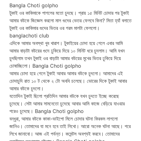
Bangla Choti golpho
টুকাই ওর কাকিমাকে পাগলের মতো চুদছে। প্রায় ১৫ মিনিট চোদার পর টুকাই
আমার বউকে জিজ্ঞেস করলো মাল গুদের ভেতর ফেলবে কিনা? মিতা হ্যাঁ বলাতে
টুকাই ওর কাকিমার গুদের ভিতর ওর গরম মালটা ফেললো।
banglachoti club
এদিকে আমার অবস্থা খুব খারাপ। টুকাইয়ের চোদা হয়ে গেলে এবার আমি
আমার বাড়াটা বউয়ের গুদে ঢুকিয়ে দিয়ে ১০ মিনিট ধরে চুদলাম। আমি যখন
চুদছিলাম তখন টুকাই ওর বাড়াটা আমার বউয়ের মুখের ভিতর ঢুকিয়ে দিয়ে
চোষাচ্ছিলো। Bangla Choti golpho
আমার চোদা হয়ে গেলে টুকাই আবার আমার বউকে চুদলো। আমাদের এই
চোদাচুদি রাত ১০ ট থেকে ২ টো অবধি চলেছে। ভোরের দিকে টুকাই আবার
আমার বউকে চুদলো।
যতোদিন টুকাই ছিলো প্রতিদিন আমার বউকে যখন চুদতে ইচ্ছে করেছে
চুদেছে। সেটা আমার সামনেতো চুদেছে আবার আমি কাজে বেড়িয়ে যাওয়ার
পরেও চুদেছে। Bangla Choti golpho
বন্ধুরা, আমার বউকে কাকা-ভাইপো মিলে চোদার ঘটনা কিরকম লাগলো
জানিও। তোমাদের যা মনে হবে তাই লিখো। আরো অনেক ঘটনা আছে। পরে
লিখে জানাবো। আজ এই পর্যন্ত। কমেন্টস অবশ্যই করবে। তোমাদের