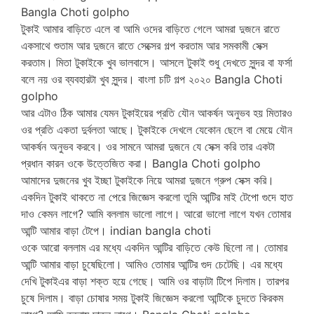
Bangla Choti golpho
টুকাই আমার বাড়িতে এলে বা আমি ওদের বাড়িতে গেলে আমরা দুজনে রাতে
একসাথে শুতাম আর দুজনে রাতে সেক্সের গল্প করতাম আর সমকামী সেক্স
করতাম। মিতা টুকাইকে খুব ভালবাসে। আসলে টুকাই শুধু দেখতে সুন্দর বা ফর্সা
বলে নয় ওর ব্যবহারটা খুব সুন্দর। বাংলা চটি গল্প ২০২০ Bangla Choti
golpho
আর এটাও ঠিক আমার যেমন টুকাইয়ের প্রতি যৌন আকর্ষন অনুভব হয় মিতারও
ওর প্রতি একতা দুর্বলতা আছে। টুকাইকে দেখলে যেকোন ছেলে বা মেয়ে যৌন
আকর্ষন অনুভব করবে। ওর সামনে আমরা দুজনে যে সেক্স করি তার একটা
প্রধান কারন ওকে উত্তেজিত করা। Bangla Choti golpho
আমাদের দুজনের খুব ইচ্ছা টুকাইকে নিয়ে আমরা দুজনে গ্রুপ সেক্স করি।
একদিন টুকাই থাকতে না পেরে জিজ্ঞেস করলো তুমি আন্টির মাই টেপো গুদে হাত
দাও কেমন লাগে? আমি বললাম ভালো লাগে। আরো ভালো লাগে যখন তোমার
আন্টি আমার বাড়া টেপে। indian bangla choti
ওকে আরো বললাম এর মধ্যে একদিন আন্টির বাড়িতে কেউ ছিলো না। তোমার
আন্টি আমার বাড়া চুষেছিলো। আমিও তোমার আন্টির গুদ চেটেছি। এর মধ্যে
দেখি টুকাইএর বাড়া শক্ত হয়ে গেছে। আমি ওর বাড়াটা টিপে দিলাম। তারপর
চুষে দিলাম। বাড়া চোষার সময় টুকাই জিজ্ঞেস করলো আন্টিকে চুদতে কিরকম