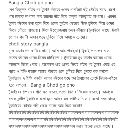
Bangla Choti golpho
বেশ কিছুক্ষন চাটার পর টুকাই বউয়ের গুদের পাপড়িটা দুই ঠোটের মাঝে চেপে
ধরে টানতে লাগলো আর তারপর দাঁত দিয়ে হাল্কা কামড়াতে লাগলো। এরপর
টুকাই বউয়ের দুপা তুলে দিয়ে গুদের ফুটোর ভেতরে জিভ ঢুকিয়ে দিয়ে গুদের
ভিতর চাটতে লাগলো। মিতা উত্তেজনায় তখন কাঁপছে।টুকাইকে বলছে, টুকাই
তোমার বাড়াটা আমার গুদে ঢুকিয়ে দিয়ে আমাকে চোদো।
choti story bangla
চুদে আমার গুদ ফাটিয়ে দাও। আমি আর পারছিনা। টুকাই পাগলের মতো
আমার বউয়ের গুদের ভিতর চাটছিলো। টুকাইয়ের মুখ আমার বউয়ের গুদের
কামরসে ভিজে গেছে। অনেক্ষন ধরে গুদের ভিতর চাটার পর টুকাই এবার ওর
প্রায় ৭ ইঞ্চি বাড়াটা আমার বউয়ের গুদে ঢুকিয়ে দিয়ে চুদতে শুরু করলো।
টুকাইয়ের ৭ ইঞ্চি বাড়াটা আমার বউয়ের গুদে ওর ঠাপানোর চোটে ভিতর-বাইরে
হতে লাগলো। Bangla Choti golpho
টুকাইয়ের ঠাপানোর গতি যত বাড়ছে ততো মিতার শিৎকার বাড়ছে। আমাকে
বলছে সন্দীপ টুকাইকে বলো চুদে আমার গুদ ফাটিয়ে দিতে। যতো সময় যাচ্ছে
টুকাইয়ের চোদার গতি বেড়ে যাচ্ছে আর মিতা ততোই
উউউউউউউউউউউউউউউউউউইউউউউফফফফফফফফফফফফফফফফফফ
ফফফফফগফফফফফফআউউউউউউউউউউউউউউউউউউউউউউউউউউউই
সসসসসসসসসসসসসসসসসসসসসসসসসসসসস করার মাত্রা বেড়ে যাচ্ছে।