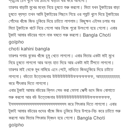
প্যান্টের চেন খুলে ওর ঠাটানো বাড়াটা বার করে আনলো।
তারপর বাড়াটা মুখের মধ্যে নিয়ে চুষতে শুরু করলো। মিতা যখন টুকাইয়ের বাড়া
চুষতে ব্যস্ত তখন আমি টুকাইয়ের পিছনে গিয়ে ওর প্যান্ট খুলে দিয়ে টুকাইয়ের
পোঁদের খাঁজে জিভ ঢুকিয়ে দিয়ে চাটতে লাগলাম। কিছুক্ষন এইসব চলার পর
মিতা টুকাইকে খাটে নিয়ে গেলো আর নিজে পুরো উলংগো হয়ে গেলো। এবার
টুকাই আমার বউয়ের গালে নাক ঘষতে শুরু করলো। Bangla Choti
golpho
choti kahini bangla
তারপর গলায় বুকের খাঁজে চুমু খেতে লাগলো। এবার মিতার একটা মাই মুখে
নিয়ে চুষতে লাগলো আর অন্য হাত দিয়ে আর একটা মাই টিপতে লাগলো।
তারপর মাই থেকে মুখ নামিয়ে এনে পেটে, নাভিতে জিভঢুকিয়ে দিয়ে চাটতে
লাগলো। বউতো উত্তেজনায় উউউউউউউউফফফফফফফ, আহহহহহহহহহহ
করে শীৎকার দিতে লাগলো।
এবার টুকাই আমার বউয়ের ক্লিন সেভ করা ফোলা সেক্সী গুদে জিভ বোলাতে
শুরু করলো আর বউ উত্তেজনার উউউউউউউউউউউউউফফফফফফফ,
ইসসসসসসসসসসসসসসসসসসসসসসসস করে শিৎকার দিতে লাগলো। এবার
টুকাই আমার বউয়ের গুদের খাঁজে জিভ ঢুকিয়ে দিয়ে উপরে-নিচ করে চাটতে শুরু
করলো আর মিতার শিৎকার দ্বিগুন হয়ে গেলো। Bangla Choti
golpho