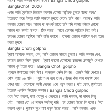
লাগে? আমি বললাম দারুন লাগে। Bangla Choti golpho
BanglaChoti 2020
এবার আমি টুকাইকে জিজ্ঞেস করলাম তোমার আন্টিকে চুদতে ইচ্ছে করে?
ইচ্ছেতো করে কিন্তু আন্টি আমাকে চুদতে দেবে? তুমি খারাপ পাবেনা? আমি
বললাম তোমার সাথে আমার যা সম্পর্ক তাতে তুমি যদি আমার বউকে চোদো
আমার বরং ভালই লাগবে। ঠিক আছে। আগে তোমার আন্টিকে বিয়ে করি।
তারপর তোমার আন্টিকে আমি রাজি করাবো। তারপর তোমার আন্টিকে যখন ইচ্ছে
করবে চুদবে।
Bangla Choti golpho
টুকাই আমাকে বললো, বেশ, আমি তোমার সামনে চুদবো। আমি বললাম বেশ,
তাহলে দুজনে মিলে চুদবো। টুকাই বললো তোমাদের দুজনের চোদাচুদি দেখতে
আমার খুব ইচ্ছে করে। Bangla Choti golpho
প্রথমে টুকাইয়ের বর্ননা দিই। অসম্ভব সেক্সি ফিগার। তেমনি মিষ্টি দেখতে।
পোঁদ প্রায় ৩৬ ইঞ্চি। প্যান্ট যখন পরে তখন পোঁদের খাঁজ আর বাড়াটা বেশ
বোঝা যায়। যেকোনো বয়সী মেয়েরা ওকে পছন্দ করবে। যাই হোক, টুকাইয়ের
ইচ্ছেটা একদিন মিতাকে বললাম। Bangla Choti golpho
শুনে মিতা বললো, বাবা এতদূর ও ভেবেছে। আমি বললাম, না ভাবার কিছু
নেই। আমরা তো ওর সামনে সবকিছু করি। তা তোমার ইচ্ছে কি বলো। মিতা
বললো ধ্যাৎ। বুঝলাম মুখে যাই বলুক ইচ্ছে আছে। আমি বললাম, ওকে