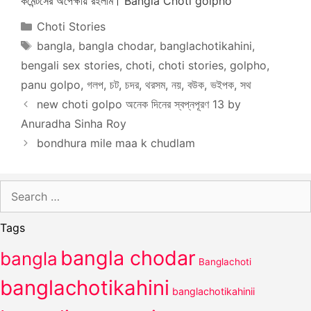
কমেন্টসের অপেক্ষায় রইলাম। Bangla Choti golpho
Categories
Choti Stories
Tags
bangla
,
bangla chodar
,
banglachotikahini
,
bengali sex stories
,
choti
,
choti stories
,
golpho
,
panu golpo
,
গলপ
,
চট
,
চদর
,
থরসম
,
নয়
,
বউক
,
ভইপক
,
সথ
new choti golpo অনেক দিনের স্বপ্নপূরণ 13 by
Anuradha Sinha Roy
bondhura mile maa k chudlam
Search
for:
Tags
bangla chodar
bangla
Banglachoti
banglachotikahini
banglachotikahinii