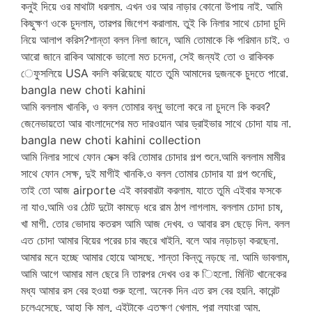
কনুই দিয়ে ওর মাথাটা ধরলাম. এখন ওর আর নাড়ার কোনো উপায় নাই. আমি
কিছুক্ষণ ওকে চুদলাম, তারপর জিগেশ করালাম. তুই কি নিলার সাথে চোদা চুদি
নিয়ে আলাপ করিস?শান্তা বলল নিলা জানে, আমি তোমাকে কি পরিমান চাই. ও
আরো জানে রাকিব আমাকে ভালো মত চদেনা, সেই জন্যই তো ও রাকিবক
েফুসলিয়ে USA বদলি করিয়েছে যাতে তুমি আমাদের দুজনকে চুদতে পারো.
bangla new choti kahini
আমি বললাম খানকি, ও বলল তোমার বন্ধু ভালো করে না চুদলে কি করব?
জেনেভায়তো আর বাংলাদেশের মত দারওয়ান আর ড্রাইভার সাথে চোদা যায় না.
bangla new choti kahini collection
আমি নিলার সাথে ফোন সেক্স করি তোমার চোদার গল্প শুনে.আমি বললাম মামীর
সাথে ফোন সেক্ষ, দুই মাগীই খানকি.ও বলল তোমার চোদার যা গল্প শুনেছি,
তাই তো আজ airporte এই কারবারটা করলাম. যাতে তুমি এইবার ফসকে
না যাও.আমি ওর ঠোট দুটো কামড়ে ধরে রাম ঠাপ লাগলাম. বললাম চোদা চাষ,
খা মাগী. তোর ভোদায় কতরস আমি আজ দেখব. ও আবার রস ছেড়ে দিল. বলল
এত চোদা আমার বিয়ের পরের চার বছরে খাইনি. বলে আর নড়াচড়া করছেনা.
আমার মনে হচ্ছে আমার হোয়ে আসছে. শান্তা কিন্তু নড়ছে না. আমি ভাবলাম,
আমি আগে আমার মাল ছেরে নি তারপর দেখব ওর ক িহলো. মিনিট খানেকের
মধ্য আমার রস বের হওয়া শুরু হলো. অনেক দিন এত রস বের হয়নি. কারেন্ট
চলেএসেছে. আহা কি মাল, এইটাকে এতক্ষণ খেলাম. পুরা ল্যাংরা আম.