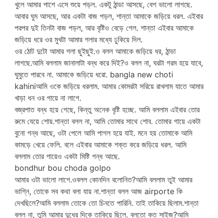
খুলে আমার পাশে এসে শুয়ে পড়ল. একটু ঠান্ডা আসছে, বেশ ভালো লাগছে.
আবার ঘুম আসছে, আর একটা বাজ পড়ল, শান্তা আমাকে জড়িয়ে ধরল. এইবার
পরপর দুই তিনটা বাজ পড়ল, আর বৃষ্টিও বেড়ে গেল. শান্তা এইবার আমাকে
জড়িয়ে ধরে ওর মুখটা আমার গলার মধ্যে ঢুকিয়ে দিল.
ওর ঠোট দুটো আমার গলা ছুইছুই.ও বলল আমাকে জড়িয়ে ধর, ঠান্ডা
লাগছে.আমি বললাম জানালাটা বন্ধ করে দিই?ও বলল না, ঘরটা গরম হয়ে যাবে,
ঘুমুতে পারবে না. আমাকে জড়িয়ে ধরো. bangla new choti
kahiniআমি ওকে জড়িয়ে ধরলাম. আমার কোমরটা সরিয়ে রাখলাম যাতে আমার
খাড়া ধন ওর গায়ে না লাগে.
বজ্রপাত বন্ধ হয়ে গেছে, কিন্তু অনেক বৃষ্টি হচ্ছে. আমি বললাম এইবার তোর
রুমে যেয়ে শোয়.শান্তা বলল না, আমি তোমার সাথে শোব. তোমার গায়ে একটা
বুনো গন্ধ আছে, ওটা পেলে আমি পাগল হয়ে যাই. মনে হয় তোমাকে আমি
কামড়ে খেয়ে ফেলি. বলে এইবার আমাকে শক্ত করে জড়িয়ে ধরল. আমি
বললাম তোর গায়েও একটা মিষ্টি গন্ধ আছে.
bondhur bou choda golpo
আমার ওটা ভালো লাগে.ওবলল কোনদিন বলোনিত?আমি বললাম তুই আমার
ভাগ্নি, তোকে সব কথা বলা যায় না.শান্তা বলল আজ airporte কি
দেখছিলে?আমি বললাম তোকে তো চিনতে পারিনি. তাই তাকিয়ে ছিলাম.শান্তা
বলল না, তুমি আমার দুধের দিকে তাকিয়ে ছিলে. বলতো কত সাইজ?আমি