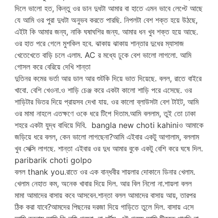
দিলে ভালো হত, কিন্তু ওর ডান দুধটা আমার বা হাতে এমন ভাবে লেপ্টে আছে
যে আমি ওর পুরা দুধটা অনুভব করতে পারছি. নিপলটা বেশ শক্ত হয়ে উঠছে,
এইটা কি আমার জন্য, নাকি ঘষাঘশির জন্য. আমার ধন খুব শক্ত হয়ে আছে.
ওর হাত পরে গেলে মুশকিল হবে. ঝাকায় ঝাকায় শান্তার দুধের ম্যাসাজ
খেতেখেতে বাড়ি চলে এলাম. AC র মধ্যে ঢুকে বেশ ভালো লাগলো. আমি
গোসল করে বেরিয়ে দেখি শান্তা
দুতিনর কমের ভর্তা আর ডাল আর শুটকি দিয়ে ভাত দিয়েছে. বলল, রাতে বাইরে
খাবো. বেশি খেওনা.ও শাড়ি চেঞ্জ করে একটা কালো শাড়ি পরে এসেছে. ওর
শাড়িটার ভিতর দিয়ে প্রায়সব দেখা যায়. ওর কালো ব্লাউসটা বেশ টাইট, আমি
ওর মামা নাহলে এতক্ষণে ওকে ধরে টিপে দিতাম.আমি বললাম, তুই তো ঢাকা
শহরে একটা যুদ্ধ বাধিয়ে দিবি. bangla new choti kahiniও আমাকে
জড়িয়ে ধরে বলল, কেন ভালো লাগছেনা?আমি এইবার একটু আগালাম, বললাম
খুব সেক্সি লাগছে. শান্তা এইবার ওর দুধ আমার বুকে একটু বেশি করে ঘষে দিল.
paribarik choti golpo
বলল thank you.রাতে ওর এক বান্ধবীর শায়লার দোকানে ডিনার খেলাম.
খেলাম নেহাত কম, অনেক খাবার দিয়ে দিল. আর বিল নিলো না.শায়লা বলল
মামা আমাদের বাসায় কবে আসবেন.শান্তা বলল আমাদের বাসায় আয়, তারপর
ঠিক করা যাবে?আমদের পিছনের দরজা দিয়ে গাড়িতে তুলে দিল. বাসায় এসে