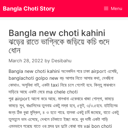
Skip
Bangla Choti Story
Menu
to
content
Bangla new choti kahini
ঝড়ের রাতে ভাগ্নিকে জড়িয়ে কচি গুদে
ধোন
March 28, 2022
by
Desibahu
Bangla new choti kahini অনেকদিন পরে ঢাকা airport এসেছি,
banglachoti golpo new বড় আপার নিতে আসার কথা, দেখছিনা
কোথাও. অসুবিধা নাই, একটা taxi নিয়ে চলে গেলেই হবে. কিন্তু মাঝখানে
দাড়িয়ে আছে একটা মেয়ে ma chele choti
পুরা airport আলো করে আছে. মালখানা একেবারে খাজা গোল্লা, কামড়ে
কামড়ে সুখ, বাঙালিদের তুলনায় একটু লম্বা হবে, ৫ফুট, ৩/৩.৫হবে. হাইহিলের
জন্য ঠিক বুঝা মুস্কিল, ৪ ও হতে পারে. হালকা একটু চর্বি জমেছে, যাতে একটু
তুলতুলে ভাব এসেছে, দেখলে চটকাতে ইচ্ছা করে. খুব দামী একটা শাড়ি
এমনভাবে পরেছে যাতে ওর সুন্দর দুধ দুটো বোঝা যায় vai bon choti