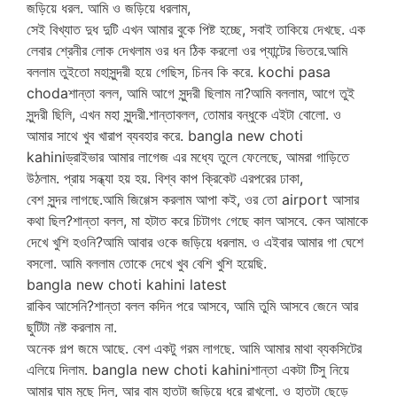
জড়িয়ে ধরল. আমি ও জড়িয়ে ধরলাম,
সেই বিখ্যাত দুধ দুটি এখন আমার বুকে পিষ্ট হচ্ছে, সবাই তাকিয়ে দেখছে. এক
লেবার শ্রেনীর লোক দেখলাম ওর ধন ঠিক করলো ওর প্যান্টের ভিতরে.আমি
বললাম তুইতো মহাসুন্দরী হয়ে গেছিস, চিনব কি করে. kochi pasa
chodaশান্তা বলল, আমি আগে সুন্দরী ছিলাম না?আমি বললাম, আগে তুই
সুন্দরী ছিলি, এখন মহা সুন্দরী.শান্তাবলল, তোমার বন্ধুকে এইটা বোলো. ও
আমার সাথে খুব খারাপ ব্যবহার করে. bangla new choti
kahiniড্রাইভার আমার লাগেজ এর মধ্যে তুলে ফেলেছে, আমরা গাড়িতে
উঠলাম. প্রায় সন্ধ্যা হয় হয়. বিশ্ব কাপ ক্রিকেট এরপরের ঢাকা,
বেশ সুন্দর লাগছে.আমি জিগ্গেস করলাম আপা কই, ওর তো airport আসার
কথা ছিল?শান্তা বলল, মা হটাত করে চিটাগং গেছে কাল আসবে. কেন আমাকে
দেখে খুশি হওনি?আমি আবার ওকে জড়িয়ে ধরলাম. ও এইবার আমার গা ঘেশে
বসলো. আমি বললাম তোকে দেখে খুব বেশি খুশি হয়েছি.
bangla new choti kahini latest
রাকিব আসেনি?শান্তা বলল কদিন পরে আসবে, আমি তুমি আসবে জেনে আর
ছুটিটা নষ্ট করলাম না.
অনেক গল্প জমে আছে. বেশ একটু গরম লাগছে. আমি আমার মাথা ব্যকসিটের
এলিয়ে দিলাম. bangla new choti kahiniশান্তা একটা টিসু নিয়ে
আমার ঘাম মুছে দিল, আর বাম হাতটা জড়িয়ে ধরে রাখলো. ও হাতটা ছেড়ে