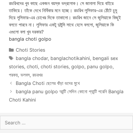
রডরিখদের খুব কাছে একজন বয়স্ক ভদ্রলোক। সে জানালা দিয়ে বাইরে
তাকিয়ে। তাঁকে দেখে নির্বিকার মনে হচ্ছে। রডরিখ লুসিফার-এর ঠোঁটে চুমু
দিয়ে লুসিফার-এর চোখের দিকে তাকালো। রডরিখ জানে সে জুলিয়াকে কিছুই
বলতে পারবে না। লুসিফার একটু দুষ্টুমি সাথে হেসে বললো, জুলিয়াকে কি
এগুলো বলা খুব দরকার?
bangla choti golpo
Categories
Choti Stories
Tags
bangla chodar
,
banglachotikahini
,
bengali sex
stories
,
choti
,
choti stories
,
golpo
,
panu golpo
,
পরকয়
,
ভলবস
,
রডরখর
Bangla Choti ছেলের বাঁড়া গুদের মুখে
bangla panu golpo আন্টি সেদিন কোনো প্যান্টি পরেনি Bangla
Choti Kahini
Search
for: