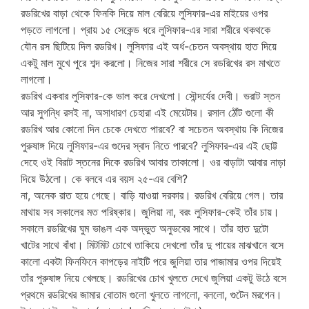
রডরিখের বাড়া থেকে ফিনকি দিয়ে মাল বেরিয়ে লুসিফার-এর মাইয়ের ওপর
পড়তে লাগলো। প্রায় ১৫ সেকেন্ড ধরে লুসিফার-এর সারা শরীরে থকথকে
যৌন রস ছিটিয়ে দিল রডরিখ। লুসিফার এই অর্ধ-চেতন অবস্থায় হাত দিয়ে
একটু মাল মুখে পুরে শব্দ করলো। নিজের সারা শরীরে সে রডরিখের রস মাখতে
লাগলো।
রডরিখ একবার লুসিফার-কে ভাল করে দেখলো। সৌন্দর্যের দেবী। ভরাট স্তন
আর সুগন্ধি রসই না, অসাধারণ চেহারা এই মেয়েটার। রসাল ঠোঁট গুলো কী
রডরিখ আর কোনো দিন চেকে দেখতে পারবে? বা সচেতন অবস্থায় কি নিজের
পুরুষাঙ্গ দিয়ে লুসিফার-এর গুদের স্বাদ নিতে পারবে? লুসিফার-এর এই ছোট্ট
দেহে ওই বিরাট স্তনের দিকে রডরিখ আবার তাকালো। ওর বাড়াটা আবার নাড়া
দিয়ে উঠলো। কে বলবে এর বয়স ২৫-এর বেশি?
না, অনেক রাত হয়ে গেছে। বাড়ি যাওয়া দরকার। রডরিখ বেরিয়ে গেল। তার
মাথায় সব সকালের মত পরিষ্কার। জুলিয়া না, বরং লুসিফার-কেই তাঁর চায়।
সকালে রডরিখের ঘুম ভাঙল এক অদ্ভুত অনুভবের সাথে। তাঁর হাত দুটো
খাটের সাথে বাঁধা। মিটমিট চোখে তাকিয়ে দেখলো তাঁর দু পায়ের মাঝখানে বসে
কালো একটা ফিনফিনে কাপড়ের নাইটি পরে জুলিয়া তার পাজামার ওপর দিয়েই
তাঁর পুরুষাঙ্গ নিয়ে খেলছে। রডরিখের চোখ খুলতে দেখে জুলিয়া একটু উঠে বসে
প্রথমে রডরিখের জামার বোতাম গুলো খুলতে লাগলো, বললো, গুটেন মরগেন।