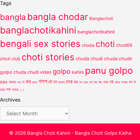
Tags
bangla chodar
bangla
Banglachoti
banglachotikahini
banglachotikahinii
bengali sex stories
choti
choda
choti69
choti stories
chuda chudi
choti club
chuda chudir
panu golpo
golpo
golpo
chuda chudi video
kahini
গলপ
কর
চদর
চট
sex
ও
চদ
আমর
জর
পরব
বউ
বল
ম
এর
কহন
চদচদ
ঠপ
ধন
নয়
পছ
বউক
বনধর
ঢকয়
সথ
ময়র
সনদর
১
২
Archives
Archives
© 2026 Bangla Choti Kahini - Bangla Choti Golpo Katha