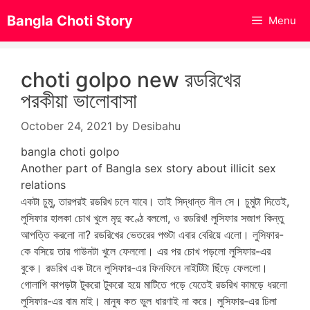
Skip
Bangla Choti Story
Menu
to
content
choti golpo new রডরিখের
পরকীয়া ভালোবাসা
October 24, 2021
by
Desibahu
bangla choti golpo
Another part of Bangla sex story about illicit sex
relations
একটা চুমু, তারপরই রডরিখ চলে যাবে। তাই সিদ্ধান্ত নীল সে। চুমুটা দিতেই,
লুসিফার হালকা চোখ খুলে মৃদু কণ্ঠে বললো, ও রডরিখ! লুসিফার সজাগ কিন্তু
আপত্তি করলো না? রডরিখের ভেতরের পশুটা এবার বেরিয়ে এলো। লুসিফার-
কে বসিয়ে তার গাউনটা খুলে ফেললো। এর পর চোখ পড়লো লুসিফার-এর
বুকে। রডরিখ এক টানে লুসিফার-এর ফিনফিনে নাইটিটা ছিঁড়ে ফেললো।
গোলাপি কাপড়টা টুকরো টুকরো হয়ে মাটিতে পড়ে যেতেই রডরিখ কামড়ে ধরলো
লুসিফার-এর বাম মাই। মানুষ কত ভুল ধারণাই না করে। লুসিফার-এর ঢিলা