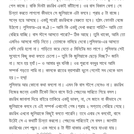
গেল কাজে। বাকি দিনটা রডরিখ একাই কাঁটালো। ওর বাস বিকাল বেলা। সে
চিন্তা করতে লাগলো কীভাবে সে জুলিয়াকে এটা বলবে। প্রায় ৫ টা বাজে।
সন্ধে হয়ে আসছে। একটু পরেই রডরিখকে বেরুতে হবে। হঠাৎ ফোনটা বেজে
উঠলো। লুসিফার-এর কণ্ঠ।– আমি কি একটু দেখা করতে পারি?– আমি তো
বেরিয়ে যাচ্ছি। বাস স্টপে আসতে পারো?– ঠিক আছে। তুমি থাকো, আমি তো
এমনিও আসবো গাড়ি নিতে। তোমাকে নামিয়ে দেবো।লুসিফার-এর আসতে
বেশি দেরি হলো না। গাড়িতে করে যেতে ৫ মিনিটের মত লাগে। লুসিফার সেই
সুযোগে কিছু কথা বলতে চেলো।– তুমি কি জুলিয়াকে ছেড়ে দিচ্ছ?– জানি
না। মনে হয় হ্যাঁ।– ও আমার খুব ঘনিষ্ঠ। ওর পুরনো বন্ধুর সাথে আমি
সম্পর্ক গড়তে পারি না। কালকে রাতের ব্যাপারটা ভুলে গেলেই সব থেকে ভাল
হয়।– হম্ম্!
লুসিফার আর কোনো কথা বললো না। এমন কি বাস স্টপে নেমেও না। রডরিখ
নিজের জন্যে একটা টিকেট কিনে বাসে উঠে পেছনের সারিতে গিয়ে বসল।
রডরিখ জানালা দিয়ে বাইরে তাকিয়ে একটু ভাবল, না, সে জানে না কীভাবে সে
জুলিয়াকে বলবে যে এই সম্পর্ক এখানেই শেষ।প্রায় ২ সপ্তাহ পেরিয়ে গেছে।
রডরিখ এখনো জুলিয়াকে কিছুই বলতে পারেনি। তবে এবার সে বলবেই, বাসে
উঠেই সে এ কথাটি চিন্তা করলো। পেছনের শারিতেই সে বসল। জাগাটা
রডরিখের বেশ পছন্দ। এক সাথে ৪ টা সীট থাকায় একটু শুয়ে যাওয়া যায়।