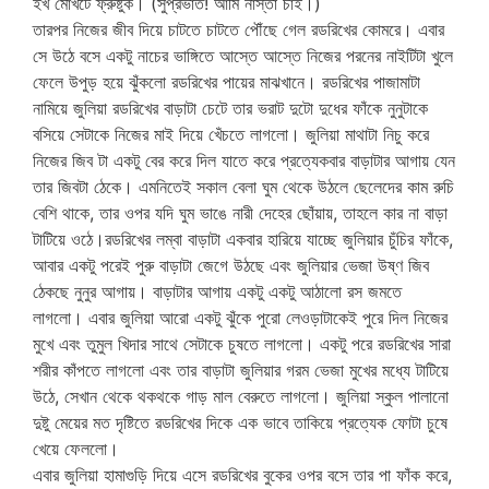
ইখ মোখটে ফ্রুষ্টুক। (সুপ্রভাত! আমি নাস্তা চাই।)
তারপর নিজের জীব দিয়ে চাটতে চাটতে পৌঁছে গেল রডরিখের কোমরে। এবার
সে উঠে বসে একটু নাচের ভাঙ্গিতে আস্তে আস্তে নিজের পরনের নাইটিটা খুলে
ফেলে উপুড় হয়ে ঝুঁকলো রডরিখের পায়ের মাঝখানে। রডরিখের পাজামাটা
নামিয়ে জুলিয়া রডরিখের বাড়াটা চেটে তার ভরাট দুটো দুধের ফাঁকে নুনুটাকে
বসিয়ে সেটাকে নিজের মাই দিয়ে খেঁচতে লাগলো। জুলিয়া মাথাটা নিচু করে
নিজের জিব টা একটু বের করে দিল যাতে করে প্রত্যেকবার বাড়াটার আগায় যেন
তার জিবটা ঠেকে। এমনিতেই সকাল বেলা ঘুম থেকে উঠলে ছেলেদের কাম রুচি
বেশি থাকে, তার ওপর যদি ঘুম ভাঙে নারী দেহের ছোঁয়ায়, তাহলে কার না বাড়া
টাটিয়ে ওঠে।রডরিখের লম্বা বাড়াটা একবার হারিয়ে যাচ্ছে জুলিয়ার চুঁচির ফাঁকে,
আবার একটু পরেই পুরু বাড়াটা জেগে উঠছে এবং জুলিয়ার ভেজা উষ্ণ জিব
ঠেকছে নুনুর আগায়। বাড়াটার আগায় একটু একটু আঠালো রস জমতে
লাগলো। এবার জুলিয়া আরো একটু ঝুঁকে পুরো লেওড়াটাকেই পুরে দিল নিজের
মুখে এবং তুমুল খিদার সাথে সেটাকে চুষতে লাগলো। একটু পরে রডরিখের সারা
শরীর কাঁপতে লাগলো এবং তার বাড়াটা জুলিয়ার গরম ভেজা মুখের মধ্যে টাটিয়ে
উঠে, সেখান থেকে থকথকে গাড় মাল বেরুতে লাগলো। জুলিয়া স্কুল পালানো
দুষ্টু মেয়ের মত দৃষ্টিতে রডরিখের দিকে এক ভাবে তাকিয়ে প্রত্যেক ফোটা চুষে
খেয়ে ফেললো।
এবার জুলিয়া হামাগুড়ি দিয়ে এসে রডরিখের বুকের ওপর বসে তার পা ফাঁক করে,