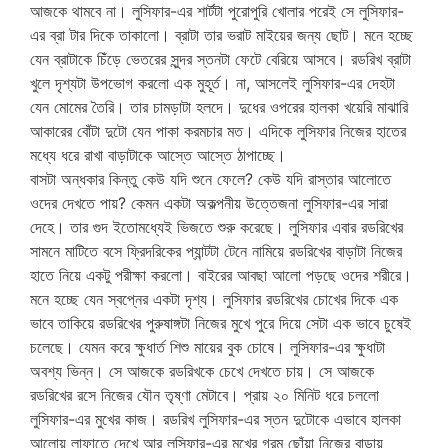
আজকে থামবে না। লুসিফার-এর শার্টটা পুরোপুরি খোলার পরেই সে লুসিফার-
এর ব্রা টার দিকে তাকালো। ব্রাটা তার ভরাট মাইয়ের জন্য ছোট। মনে হচ্ছে
যেন ব্রাটাকে চিঁড়ে ভেতরের সুন্দর স্তনটা ফেটে বেরিয়ে আসবে। রডরিখ ব্রাটা
খুলে দৃশ্যটা উপভোগ করলো এক মুহূর্ত। না, আসলেই লুসিফার-এর দেহটা
যেন মোমের তৈরি। তার চামড়াটা হলদে। দুধের ওপরের হালকা খয়েরি মাঝারি
আকারের বোঁটা দুটো যেন পাকা করমচার মত। এদিকে লুসিফার নিজের হাতের
মধ্যে ধরে রাখা বাড়াটাকে আস্তে আস্তে ঠাপাচ্ছে।
বাসটা অন্ধকার কিন্তু কেউ যদি শুনে ফেলে? কেউ যদি রাস্তার আলোতে
ওদের দেখতে পায়? কেমন একটা অকল্পনীয় উত্তেজনা লুসিফার-এর সারা
দেহে। তার গুদ ইতোমধ্যেই ভিজতে শুরু করেছে। লুসিফার এবার রডরিখের
সামনে মাটিতে বসে ফ্রিদরিকের প্যান্টটা টেনে নামিয়ে রডরিখের বাড়াটা নিজের
হাতে নিয়ে একটু পরীক্ষা করলো। বাইরের আবছা আলো পড়ছে ওদের শরীরে।
মনে হচ্ছে যেন স্বপ্নের একটা দৃশ্য। লুসিফার রডরিখের চোখের দিকে এক
ভাবে তাকিয়ে রডরিখের পুরুষাঙ্গটা নিজের মুখে পুরে দিয়ে সেটা এক ভাবে চুষেই
চলেছে। যেমন করে ক্ষুধার্ত শিশু মায়ের বুক চোষে। লুসিফার-এর ক্ষুধাটা
অবশ্য ভিন্ন। সে আজকে রডরিখকে চেখে দেখতে চায়। সে আজকে
রডরিখের রসে নিজের যৌন তৃষ্ণা মেটাবে। প্রায় ২০ মিনিট ধরে চললো
লুসিফার-এর মুখের কাজ। রডরিখ লুসিফার-এর স্তন দুটোকে এভাবে হালকা
আলোয় লাফাতে দেখে আর লুসিফার-এর মুখের গরম ছোঁয়া নিজের বাড়ায়