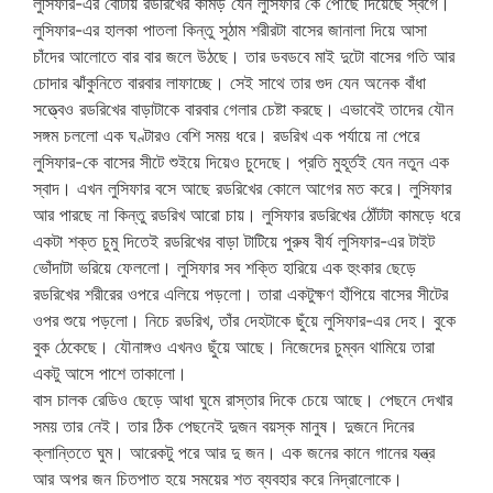
লুসিফার-এর বোঁটায় রডরিখের কামড় যেন লুসিফার কে পৌঁছে দিয়েছে স্বর্গে।
লুসিফার-এর হালকা পাতলা কিন্তু সুঠাম শরীরটা বাসের জানালা দিয়ে আসা
চাঁদের আলোতে বার বার জলে উঠছে। তার ডবডবে মাই দুটো বাসের গতি আর
চোদার ঝাঁকুনিতে বারবার লাফাচ্ছে। সেই সাথে তার গুদ যেন অনেক বাঁধা
সত্ত্বেও রডরিখের বাড়াটাকে বারবার গেলার চেষ্টা করছে। এভাবেই তাদের যৌন
সঙ্গম চললো এক ঘণ্টারও বেশি সময় ধরে। রডরিখ এক পর্যায়ে না পেরে
লুসিফার-কে বাসের সীটে শুইয়ে দিয়েও চুদেছে। প্রতি মুহূর্তই যেন নতুন এক
স্বাদ। এখন লুসিফার বসে আছে রডরিখের কোলে আগের মত করে। লুসিফার
আর পারছে না কিন্তু রডরিখ আরো চায়। লুসিফার রডরিখের ঠোঁটটা কামড়ে ধরে
একটা শক্ত চুমু দিতেই রডরিখের বাড়া টাটিয়ে পুরুষ বীর্য লুসিফার-এর টাইট
ভোঁদাটা ভরিয়ে ফেললো। লুসিফার সব শক্তি হারিয়ে এক হুংকার ছেড়ে
রডরিখের শরীরের ওপরে এলিয়ে পড়লো। তারা একটুক্ষণ হাঁপিয়ে বাসের সীটের
ওপর শুয়ে পড়লো। নিচে রডরিখ, তাঁর দেহটাকে ছুঁয়ে লুসিফার-এর দেহ। বুকে
বুক ঠেকেছে। যৌনাঙ্গও এখনও ছুঁয়ে আছে। নিজেদের চুম্বন থামিয়ে তারা
একটু আসে পাশে তাকালো।
বাস চালক রেডিও ছেড়ে আধা ঘুমে রাস্তার দিকে চেয়ে আছে। পেছনে দেখার
সময় তার নেই। তার ঠিক পেছনেই দুজন বয়স্ক মানুষ। দুজনে দিনের
ক্লান্তিতে ঘুম। আরেকটু পরে আর দু জন। এক জনের কানে গানের যন্ত্র
আর অপর জন চিতপাত হয়ে সময়ের শত ব্যবহার করে নিদ্রালোকে।