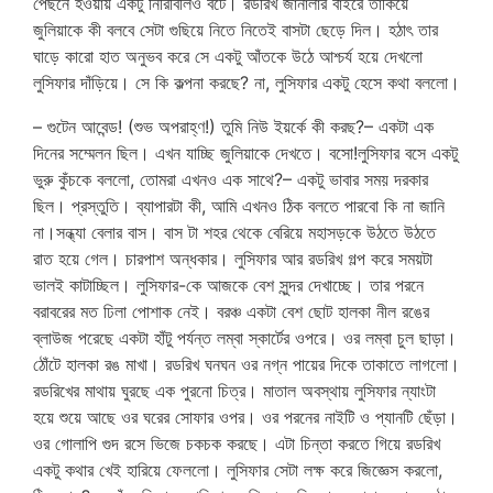
পেছনে হওয়ায় একটু নিরিবিলিও বটে। রডরিখ জানালার বাইরে তাকিয়ে
জুলিয়াকে কী বলবে সেটা গুছিয়ে নিতে নিতেই বাসটা ছেড়ে দিল। হঠাৎ তার
ঘাড়ে কারো হাত অনুভব করে সে একটু আঁতকে উঠে আশ্চর্য হয়ে দেখলো
লুসিফার দাঁড়িয়ে। সে কি কল্পনা করছে? না, লুসিফার একটু হেসে কথা বললো।
– গুটেন আবেন্ড! (শুভ অপরাহ্ণ!) তুমি নিউ ইয়র্কে কী করছ?– একটা এক
দিনের সম্মেলন ছিল। এখন যাচ্ছি জুলিয়াকে দেখতে। বসো!লুসিফার বসে একটু
ভুরু কুঁচকে বললো, তোমরা এখনও এক সাথে?– একটু ভাবার সময় দরকার
ছিল। প্রস্তুতি। ব্যাপারটা কী, আমি এখনও ঠিক বলতে পারবো কি না জানি
না।সন্ধ্যা বেলার বাস। বাস টা শহর থেকে বেরিয়ে মহাসড়কে উঠতে উঠতে
রাত হয়ে গেল। চারপাশ অন্ধকার। লুসিফার আর রডরিখ গল্প করে সময়টা
ভালই কাটাচ্ছিল। লুসিফার-কে আজকে বেশ সুন্দর দেখাচ্ছে। তার পরনে
বরাবরের মত ঢিলা পোশাক নেই। বরঞ্চ একটা বেশ ছোট হালকা নীল রঙের
ব্লাউজ পরেছে একটা হাঁটু পর্যন্ত লম্বা স্কার্টের ওপরে। ওর লম্বা চুল ছাড়া।
ঠোঁটে হালকা রঙ মাখা। রডরিখ ঘনঘন ওর নগ্ন পায়ের দিকে তাকাতে লাগলো।
রডরিখের মাথায় ঘুরছে এক পুরনো চিত্র। মাতাল অবস্থায় লুসিফার ন্যাংটা
হয়ে শুয়ে আছে ওর ঘরের সোফার ওপর। ওর পরনের নাইটি ও প্যানটি ছেঁড়া।
ওর গোলাপি গুদ রসে ভিজে চকচক করছে। এটা চিন্তা করতে গিয়ে রডরিখ
একটু কথার খেই হারিয়ে ফেললো। লুসিফার সেটা লক্ষ করে জিজ্ঞেস করলো,