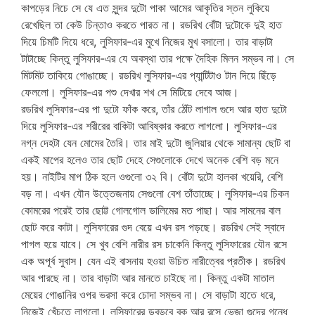
কাপড়ের নিচে সে যে এত সুন্দর দুটো পাকা আমের আকৃতির স্তন লুকিয়ে
রেখেছিল তা কেউ চিন্তাও করতে পারত না। রডরিখ বোঁটা দুটোকে দুই হাত
দিয়ে চিমটি দিয়ে ধরে, লুসিফার-এর মুখে নিজের মুখ বসালো। তার বাড়াটা
টাটাচ্ছে কিন্তু লুসিফার-এর যে অবস্থা তার পক্ষে দৈহিক মিলন সম্ভব না। সে
মিটমিট তাকিয়ে গোঙাচ্ছে। রডরিখ লুসিফার-এর প্যান্টিটাও টান দিয়ে ছিঁড়ে
ফেললো। লুসিফার-এর পশু দেখার শখ সে মিটিয়ে দেবে আজ।
রডরিখ লুসিফার-এর পা দুটো ফাঁক করে, তাঁর ঠোঁট লাগাল গুদে আর হাত দুটো
দিয়ে লুসিফার-এর শরীরের বাকিটা আবিষ্কার করতে লাগলো। লুসিফার-এর
নগ্ন দেহটা যেন মোমের তৈরি। তার মাই দুটো জুলিয়ার থেকে সামান্য ছোট বা
একই মাপের হলেও তার ছোট দেহে সেগুলোকে দেখে অনেক বেশি বড় মনে
হয়। নাইটির মাপ ঠিক হলে ওগুলো ৩২ বি। বোঁটা দুটো হালকা খয়েরি, বেশি
বড় না। এখন যৌন উত্তেজনায় সেগুলো বেশ তাঁতাচ্ছে। লুসিফার-এর চিকন
কোমরের পরেই তার ছোট্ট গোলগোল ডালিমের মত পাছা। আর সামনের বাল
ছোট করে কাটা। লুসিফারের গুদ বেয়ে এখন রস পড়ছে। রডরিখ সেই স্বাদে
পাগল হয়ে যাবে। সে খুব বেশি নারীর রস চাকেনি কিন্তু লুসিফারের যৌন রসে
এক অপূর্ব সুবাস। যেন এই বাসনায় হওয়া উচিত নারীত্বের প্রতীক। রডরিখ
আর পারছে না। তার বাড়াটা আর মানতে চাইছে না। কিন্তু একটা মাতাল
মেয়ের গোঙানির ওপর ভরসা করে চোদা সম্ভব না। সে বাড়াটা হাতে ধরে,
নিজেই খেঁচতে লাগলো। লুসিফারের ডবডবে বুক আর রসে ভেজা গুদের গন্ধে