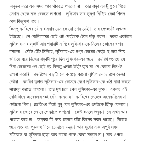
অনুভব করে এক সময় আর থাকতে পারলো না। তার বাড়া একটু ফুলে গিয়ে
সেখান থেকে মাল বেরুতে লাগলো। লুসিফার তার তৃষ্ণা মিটিয়ে সেটা গিলল
বেশ কিছুক্ষণ ধরে।
কিন্তু রডরিখের যৌন বাসনার যেন কোনো শেষ নেই। তার লেওড়াটা এখনও
টাটাচ্ছে। সে জেনিফারের ছোট খাট দেহটাকে টেনে দাঁড় করাল। দ্রুত একটানে
লুসিফার-এর স্কার্ট আর প্যানটি নামিয়ে লুসিফার-কে নিজের কোলের ওপর
বসালো। ঠোঁটে ঠোঁট মিলিয়ে, লুসিফার-এর নগ্ন মোমের দেহটা দু হাত দিয়ে
জড়িয়ে ধরে নিজের বাড়াটা পুরে দিল লুসিফার-এর গুদে। রডরিখ শুনেছে যে
চিনা মেয়েদের গুদ ছোট হয় কিন্তু এতটা টাইট হবে তা সে কোনো দিন-ই
কল্পনা করেনি। রডরিখের বাড়াটা কে কামড়ে ধরলো লুসিফার-এর রসে ভেজা
ভোঁদা। রডরিখ দুহাত লুসিফার-এর কোমরে রেখে লুসিফার-কে ওঠা নামা করতে
সাহায্য করতে লাগলো। তার মুখ চলে গেল লুসিফার-এর বুকে। একবার এই
বোঁটা টানে আরেকবার ওই বোঁটা কামড়ায়। রডরিখের দেহেও অনেকদিনের না
মেটানো খিদা। রডরিখের বিরাট নুনু যেন লুসিফার-এর গুদটাকে ছিঁড়ে ফেলবে।
লুসিফার জোরে জোরে গোঙাতে লাগলো। কেউ শুনলে শুনুক। সে এখন আর
পরোয়া করে না। অন্যরা কী করে জানবে তাঁরা কিসের স্বাদ পাচ্ছে। নিজের
গুদে এত বড় পুরুষাঙ্গ দিয়ে চোদানো যন্ত্রণা আর সুখের এক অপূর্ব সঙ্গম
ঘটিয়েছে যা লুসিফার ছাড়া আর কারো পক্ষে বোঝা সম্ভব না। তার ওপরে