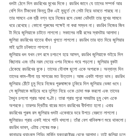
গুদটা ঠেলে দিল রডরিখের মুখের দিকে। রডরিখ জানে যে তাদের সম্পর্ক আর
বেশি দিন টিকবেনা কিন্তু ঠিক এই মুহূর্তে সে সেটা নিয়ে ভাবতে পারছে না।
তার সামনে এক হুরী নগ্ন হয়ে নিজের রসে ভেজা ভোঁদাটা তার মুখের সামনে
ধরে রেখেছে। কোনো পুরুষের পক্ষেই না করা সম্ভব না। রডরিখ নিজের জিব
টা দিয়ে জুলিয়াকে চাটতে লাগলো। সকালের নারী রসের স্বাদটায় আলাদা।
জুলিয়া রডরিখের হাতের বাঁধন খুলতে লাগলো। রডরিখ তার হাত দিয়ে জুলিয়ার
মাই দুটো চটকাতে লাগলো।
জুলিয়ার গুদ যখন বেশ রসে চপচপে হয়ে আসল, রডরিখ জুলিয়াকে শুইয়ে দিল
বিছানায় এবং তাঁর নরম দেহের ওপর নিজেও শুয়ে পড়লো। জুলিয়ার বুকটা
ঠেকেছে রডরিখের বুকে। তাদের যৌনাঙ্গ ছুলো একে অপরকে। অন্যান্য দিন
তাদের কাম-লীলা হয় সাগরের মত উত্তাল। আজ একটা শান্ত ভাব। রডরিখ
জুলিয়ার ঠোঁটে চুমু দিয়ে নিজের পুরুষাঙ্গকে ঢুকিয়ে দিল জুলিয়ার ভেজা গুদে।
সে জুলিয়াকে জড়িয়ে ধরে তৃপ্তি নিয়ে ওকে চোদা শুরু করলো এবং তাদের
মৈথুন চললো প্রায় আধা ঘণ্টা। তারা প্রায় পুরো সময়টায় চুমু খেল একে
অপরকে। তারপর দ্বিতীয় বারের মতন রডরিখের বীর্যপাত হলো। এবার
রডরিখের পুরুষ রস জুলিয়ার গুদটা একেবারে ভরে উপচে বেরুতে লাগলো।
জুলিয়ারও প্রায় একই সাথে পানি খসলো। তাঁরা বেশ খানিকক্ষণ শুয়ে থাকলো।
রডরিখ ভাবল, এটায় শেষের শুরু।
কানাডার থ্যাংকস গিভিং মার্কিন যুক্তরাষ্ট্রের থেকে আলাদা। তাই জুলিয়া চলে