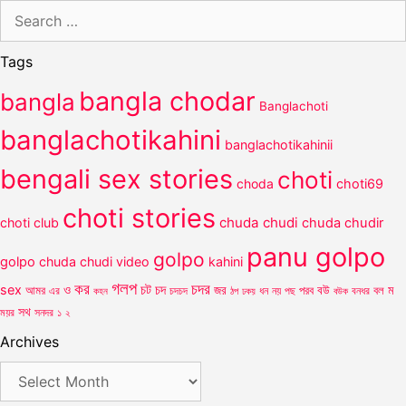
Search
for:
Tags
bangla chodar
bangla
Banglachoti
banglachotikahini
banglachotikahinii
bengali sex stories
choti
choda
choti69
choti stories
chuda chudi
choti club
chuda chudir
panu golpo
golpo
golpo
chuda chudi video
kahini
গলপ
কর
চদর
চট
sex
ও
চদ
আমর
জর
পরব
বউ
বল
ম
এর
কহন
চদচদ
ঠপ
ধন
নয়
পছ
বউক
বনধর
ঢকয়
সথ
ময়র
সনদর
১
২
Archives
Archives