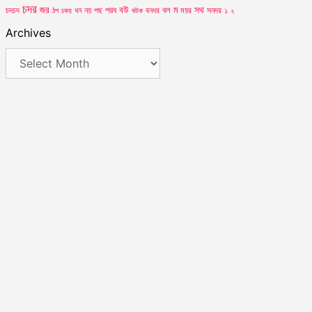
চদর
সথ
জর
পরব
বউ
বল
ম
ময়র
চদচদ
ঠপ
ধন
নয়
পছ
বউক
বনধর
সনদর
১
২
ঢকয়
Archives
Archives