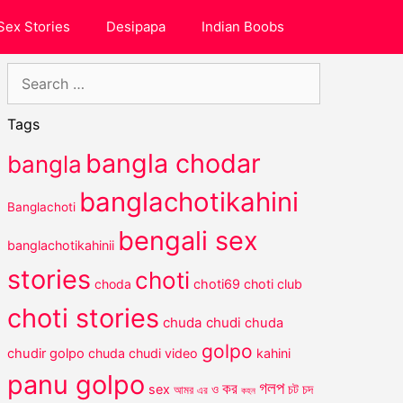
Sex Stories
Desipapa
Indian Boobs
Search
for:
Tags
bangla chodar
bangla
banglachotikahini
Banglachoti
bengali sex
banglachotikahinii
stories
choti
choda
choti69
choti club
choti stories
chuda chudi
chuda
golpo
chudir golpo
chuda chudi video
kahini
panu golpo
গলপ
কর
চট
sex
ও
চদ
আমর
এর
কহন