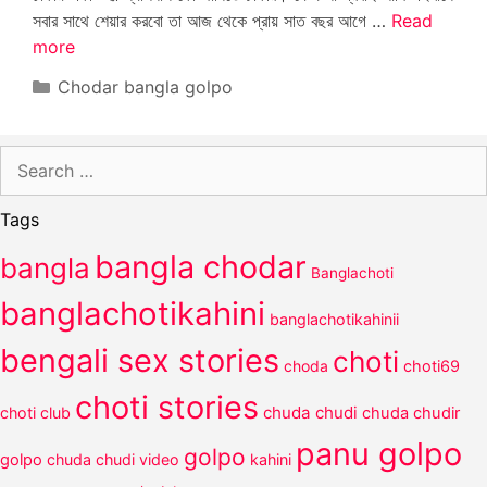
সবার সাথে শেয়ার করবো তা আজ থেকে প্রায় সাত বছর আগে …
Read
more
Categories
Chodar bangla golpo
Search
for:
Tags
bangla chodar
bangla
Banglachoti
banglachotikahini
banglachotikahinii
bengali sex stories
choti
choda
choti69
choti stories
chuda chudi
choti club
chuda chudir
panu golpo
golpo
golpo
chuda chudi video
kahini