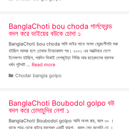
BanglaChoti bou choda গার্লফ্রেন্ড
বদল করে ভাইয়ের বউকে চোদা ১
BanglaChoti bou choda সামি ভাইর সাথে অসম ফ্রেন্ডশীপটা শুরু
হইছিল আমরা হলে ঢোকার তিনচারমাস পর। ২০০১ এর অক্টোবরে দেশে
ইলেকশন হইছিল, পরদিন থিকাই দেশজুইড়া শিবির আর ছাত্রদলের ব্যাপক
ধর্ষন লুটপাট …
Read more
Categories
Chodar bangla golpo
BanglaChoti Boubodol golpo বউ
বদল করে চোদাচুদির নেশা ১
BanglaChoti Boubodol golpo আমি অনম রায়, বয়স ৩০ ।
থাকে শহর থেকে বাইরে মফস্বল একটি যায়গা , কমল সেন কলোনি তে ।