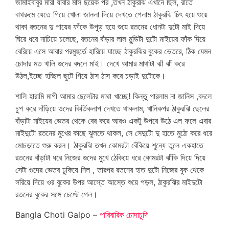
জামাইবাবুর মারা যাবার মাস ছয়েক পর ,তখন ঠাকুরঝি এখানে ছিল, রাতে
বাথরুমে যেতে গিয়ে খোলা জানলা দিয়ে দেখতে পেলাম ঠাকুরঝি চিৎ হয়ে শুয়ে
থাকা রতনের দু পায়ের ফাঁকে উপুড় হয়ে শুয়ে রতনের ধোনটা দুটো মাই দিয়ে
ঘিরে ধরে নাচিয়ে চলেছে, রতনের বাঁড়ার লাল মুন্ডিটা দুটো মাইয়ের ফাঁক দিয়ে
বেরিয়ে এসে আবার পরমুহুর্তে হারিয়ে যাচ্ছে ঠাকুরঝির বুকের ভেতরে, ঠিক যেমন
চোদার মত খালি গুদের বদলে মাই। দেখে আমার মাথাটা ঝাঁ ঝাঁ করে
উঠল,ইচ্ছে হচ্ছিল ছুটে গিয়ে ঠাস ঠাস করে চড়াই দুটোকে।
শালি হারামি মাগী আমার ছেলেটার মাথা খাচ্ছে! কিন্তু পারলাম না জানিস ,বদলে
চুপ করে দাঁড়িয়ে ওদের কির্তিকলাপ দেখতে থাকলাম, খানিকপর ঠাকুরঝি ছেলের
বাঁড়াটা মাইয়ের ভেতর থেকে বের করে আরও একটু উপরে উঠে এল ফলে এবার
মাইদুটো রতনের মুখের কাছে ঝুলতে থাকল, সে সেদুটো দু হাতে মুঠো করে ধরে
মোচড়াতে শুরু করল। ঠাকুরঝি তখন কোমরটা বেঁকিয়ে শূন্যে তুলে একহাতে
রতনের বাঁড়াটা ধরে নিজের গুদের মুখে ঠেকিয়ে ধরে কোমরটা ঝাঁকি দিয়ে দিয়ে
সেটা গুদের ভেতর ঢুকিয়ে নিল , তারপর রতনের হাত দুটো নিজের বুক থেকে
সরিয়ে দিয়ে ওর বুকের উপর আস্তে আস্তে শুয়ে পড়ল, ঠাকুরঝির মাইদুটো
রতনের বুকের সঙ্গে চেপ্টে গেল।
Bangla Choti Galpo –
পারিবারিক চোদাচুদি