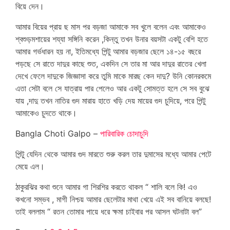
বিয়ে দেন।
আমার বিয়ের প্রায় ছ মাস পর বড়জা আমাকে সব খুলে বলেন এবং আমাকেও
শ্বশুড়মশায়ের শয্যা সঙ্গিনি করেন ,কিন্তু তখন উনার বয়সটা একটু বেশি হতে
আমার গর্ভধারন হয় না, ইতিমধ্যে পিন্টু আমার বড়জার ছেলে ১৪-১৫ বছরে
পড়ছে সে রাতে দাদুর কাছে শুত, একদিন সে তার মা আর দাদুর রাতের খেলা
দেখে ফেলে দাদুকে জিজ্ঞাসা করে তুমি মাকে মারছ কেন দাদু? উনি কোনরকমে
এতা সেটা বলে সে যাত্রায় পার পেলেও আর একটু সোমত্ত হলে সে সব বুঝে
যায় ,দাদু তখন নাতির গুদ মারায় হাতে খড়ি দেয় মায়ের গুদ চুদিয়ে, পরে পিন্টু
আমাকেও চুদতে থাকে।
Bangla Choti Galpo –
পারিবারিক চোদাচুদি
পিন্টু যেদিন থেকে আমার গুদ মারতে শুরু করল তার দুমাসের মধ্যে আমার পেটে
মেয়ে এল।
ঠাকুরঝির কথা শুনে আমার গা শিরশির করতে থাকল “ শালি বলে কি! এও
কখনো সম্ভব , মাগী নিশ্চয় আমার ছেলেটার মাথা খেয়ে এই সব বানিয়ে বলছে!
তাই বললাম “ রতন তোমার পায়ে ধরে ক্ষমা চাইবার পর আসল ঘটনাটা বল”