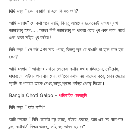
দিদি বল্ল “ কেন বাঙালি না হলে কি হত শুনি?
আমি বললাম” সে কথা পরে বলছি, কিন্তু আমাদের দুবোনেরই ভাগ্য দ্যাখ
জামাইবাবু হঠাৎ… , আচ্ছা দিদি জামাইবাবু না থাকায় তোর খুব একা লাগে নারে!
একা থাকা সত্যি খুব কষ্টের !
দিদি বল্ল “ সে কষ্ট এখন সয়ে গেছে, কিন্তু তুই যে বাঙালি না হলে ভাল হত
কেন?
আমি বললাম “ আমাদের ওখানে লোকেরা কথায় কথায় বহিনচোদ, বেটীচোদ,
মাদারচোদ এইসব গালাগাল দেয়, শুনিতো কথায় নয় কাজেও করে, কোন মেয়ের
স্বামি না থাকলে তাকে দেওর,ভাসুর,শ্বশুর পর্যন্ত ঝেড়ে দিচ্ছে।
Bangla Choti Galpo –
পারিবারিক চোদাচুদি
দিদি বল্ল “ তাই নাকি!”
আমি বললাম “ দিদি ছেলেটা বড় হচ্ছে, বাইরে বেরচ্ছে, আর এই সব গালাগাল
মন্দ, কথাবার্তা নিশ্চয় শুনছে, তাই বড় ভাবনা হয় রে”।