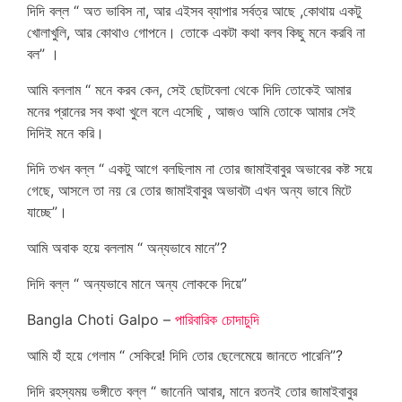
দিদি বল্ল “ অত ভাবিস না, আর এইসব ব্যাপার সর্বত্র আছে ,কোথায় একটু
খোলাখুলি, আর কোথাও গোপনে। তোকে একটা কথা বলব কিছু মনে করবি না
বল” ।
আমি বললাম “ মনে করব কেন, সেই ছোটবেলা থেকে দিদি তোকেই আমার
মনের প্রানের সব কথা খুলে বলে এসেছি , আজও আমি তোকে আমার সেই
দিদিই মনে করি।
দিদি তখন বল্ল “ একটু আগে বলছিলাম না তোর জামাইবাবুর অভাবের কষ্ট সয়ে
গেছে, আসলে তা নয় রে তোর জামাইবাবুর অভাবটা এখন অন্য ভাবে মিটে
যাচ্ছে”।
আমি অবাক হয়ে বললাম “ অন্যভাবে মানে”?
দিদি বল্ল “ অন্যভাবে মানে অন্য লোককে দিয়ে”
Bangla Choti Galpo –
পারিবারিক চোদাচুদি
আমি হাঁ হয়ে গেলাম “ সেকিরে! দিদি তোর ছেলেমেয়ে জানতে পারেনি”?
দিদি রহস্যময় ভঙ্গীতে বল্ল “ জানেনি আবার, মানে রতনই তোর জামাইবাবুর