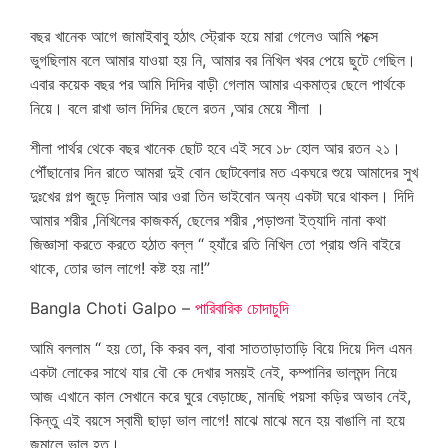
বছর খানেক আগে জামাইবাবু হঠাৎ স্ট্রোক হয়ে মারা গেলেও আমি পক্সে
ভুগছিলাম বলে আমার যাওয়া হয় নি, আমার বর নিখিল খবর পেয়ে ছুটে গেছিল।
এবার কয়েক বছর পর আমি দিদির বাড়ী গেলাম আমার একমাত্র ছেলে পার্থকে
নিয়ে। বলে রাখা ভাল দিদির ছেলে রতন ,আর মেয়ে শীলা ।
শীলা পার্থর থেকে বছর খানেক ছোট হবে এই সবে ১৮ হোল আর রতন ২১।
পৌঁছানোর দিন রাতে আমরা দুই বোন ছোটবেলার মত একঘরে শুয়ে আমাদের সুখ
দুঃখের গল্প জুড়ে দিলাম আর ওরা তিন ভাইবোন অন্য একটা ঘরে থাকল। দিদি
আমার শরীর ,নিখিলের কাজকর্ম, ছেলের শরীর ,পড়াশুনা ইত্যাদি নানা কথা
জিজ্ঞাসা করতে করতে হঠাত বল্ল “ হ্যাঁরে রতি নিখিল তো প্রায় শুনি বাইরে
থাকে, তোর ভাল লাগে! কষ্ট হয় না!”
Bangla Choti Galpo –
পারিবারিক চোদাচুদি
আমি বললাম “ হয় তো, কি করব বল, বাবা সাততাড়াতাড়ি বিয়ে দিয়ে দিল এমন
একটা লোকের সাথে যার বৌ কে দেখার সময়ই নেই, কম্পানির ভালমন্দ নিয়ে
আজ এখানে কাল সেখানে করে ঘুরে বেড়াচ্ছে, মানছি পয়সা কড়ির অভাব নেই,
কিন্তু এই বয়সে স্বামী ছাড়া ভাল লাগে! মাঝে মাঝে মনে হয় বাঙালি না হয়ে
জন্মালে ভাল হত।