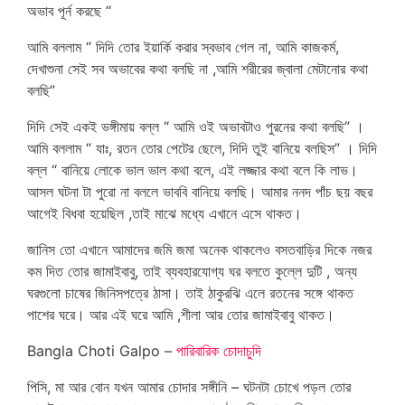
অভাব পূর্ন করছে “
আমি বললাম “ দিদি তোর ইয়ার্কি করার স্বভাব গেল না, আমি কাজকর্ম,
দেখাশুনা সেই সব অভাবের কথা বলছি না ,আমি শরীরের জ্বালা মেটানোর কথা
বলছি”
দিদি সেই একই ভঙ্গীমায় বল্ল “ আমি ওই অভাবটাও পুরনের কথা বলছি” ।
আমি বললাম “ যাঃ, রতন তোর পেটের ছেলে, দিদি তুই বানিয়ে বলছিস” । দিদি
বল্ল “ বানিয়ে লোকে ভাল ভাল কথা বলে, এই লজ্জার কথা বলে কি লাভ।
আসল ঘটনা টা পুরো না বললে ভাববি বানিয়ে বলছি। আমার ননদ পাঁচ ছয় বছর
আগেই বিধবা হয়েছিল ,তাই মাঝে মধ্যে এখানে এসে থাকত।
জানিস তো এখানে আমাদের জমি জমা অনেক থাকলেও বসতবাড়ির দিকে নজর
কম দিত তোর জামাইবাবু, তাই ব্যবহারযোগ্য ঘর বলতে কুল্লে দুটি , অন্য
ঘরগুলো চাষের জিনিসপত্রে ঠাসা। তাই ঠাকুরঝি এলে রতনের সঙ্গে থাকত
পাশের ঘরে। আর এই ঘরে আমি ,শীলা আর তোর জামাইবাবু থাকত।
Bangla Choti Galpo –
পারিবারিক চোদাচুদি
পিসি, মা আর বোন যখন আমার চোদার সঙ্গীনি – ঘটনটা চোখে পড়ল তোর