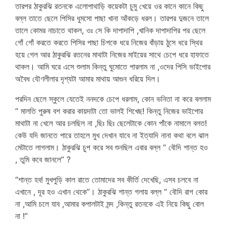
তারপর ঠাকুরঝি রতনকে এলোপাথাড়ি কয়েকটা চুমু খেয়ে ওর কানে কানে কিছু
বল্ল তাতে ছেলে পিসির ধুমসো পাছা খানা আঁকড়ে ধরল। তারপর দুজনে তালে
তালে কোমর নাচাতে থাকল, ওঃ সে কি দাপাদাপি ,খানিক দাপাদাপির পর ছেলে
গোঁ গোঁ করতে করতে পিসির পাছা চিপকে ধরে নিজের বাঁড়ায় ঠুসে ধরে স্থির
হয়ে গেল আর ঠাকুরঝি রতনের মাথাটা নিজের মাইয়ের সাথে চেপে ধরে হাফাতে
থাকল। আমি ঘরে এসে শুলাম কিন্তু ঘুমোতে পারলাম না ,ওদের পিসি ভাইপোর
অবৈধ যৌণলীলার দৃশ্যটা আমার মাথায় আগুন ধরিয়ে দিল।
পরদিন ছেলে স্কুলে যেতেই ননদকে চেপে ধরলাম, কোন ভনিতা না করে বললাম
“ মালতি পুরুষ বশ করার কায়দাটা তো ভালই শিখেছ! কিন্তু নিজের ভাইপোর
মাথাটা না খেলে আর চলছিল না ,ছিঃ ছিঃ ছেলেটাকে কোন পাঁকে নামালে বলত!
কেউ যদি জানতে পারে তাহলে মুখ দেখান যাবে না ইত্যাদি নানা কথা বলে ঝাল
মেটাতে লাগলাম। ঠাকুরঝি চুপ করে সব শুনছিল এবার বল্ল “ বৌদি শান্ত হও
, তুমি কবে জানলে” ?
“শান্ত হব! মুখপুড়ি কাল রাতে তোমাদের সব কীর্তি দেখেছি, এসব চলবে না
এখানে , দূর হও এখান থেকে”। ঠাকুরঝি শান্ত গলায় বল্ল “ বৌদি রাগ কোর
না ,আমি চলে যাব ,আমার কপালটাই মন্দ ,কিন্তু রতনকে এই নিয়ে কিছু বোল
না !”