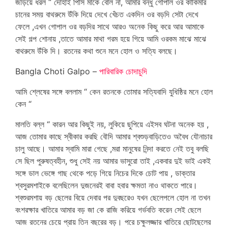
জড়িয়ে ধরল “ দোহাই পিসি মাকে বোল না, আমার বন্ধু গোপাল ওর কাকিমার
চানের সময় বাথরুমে উঁকি দিয়ে দেখে খেঁচত একদিন ওর বড়দি সেটা দেখে
ফেলে ,এখন গোপাল ওর বড়দির সাথে আরও অনেক কিছু করে আর আমাকে
সেই গল্প শোনায় ,তাতে আমার মাথা গরম হয়ে গিয়ে আমি ওরকম মাঝে মাঝে
বাথরুমে উঁকি দি। রতনের কথা শুনে মনে হোল ও সত্যি বলছে।
Bangla Choti Galpo –
পারিবারিক চোদাচুদি
আমি শ্লেষের সঙ্গে বললাম “ কেন রতনকে তোমার সত্যিবাদি যুধিষ্ঠির মনে হোল
কেন “
মালতি বল্ল “ কারন আর কিছুই নয়, লুকিয়ে ছুপিয়ে এইসব ঘটনা অনেক হয় ,
আজ তোমার কাছে স্বীকার করছি বৌদি আমার শ্বশুড়বাড়িতেও অবৈধ যৌনাচার
চালু আছে। আমার স্বামি মারা গেছে ,মরা মানুষের নিন্দা করতে নেই তবু বলছি
সে ছিল পুরুষত্বহীন, শুধু সেই নয় আমার ভাসুরো তাই ,একবার দুই ভাই একই
সঙ্গে ডাল ভেঙ্গে গাছ থেকে পড়ে গিয়ে নিচের দিকে চোট পায় , ডাক্তার
শ্বসুরমশাইকে বলেছিলেন দুজনেরই বাবা হবার ক্ষমতা নাও থাকতে পারে।
শ্বশুরমশায় বড় ছেলের বিয়ে দেবার পর দুবছরেও যখন ছেলেপলে হোল না তখন
বংশরক্ষার খাতিরে আমার বড় জা কে রাজি করিয়ে গর্ভবতি করেন সেই ছেলে
আজ রতনের চেয়ে প্রায় তিন বছরের বড়। পরে চক্ষুলজ্জার খাতিরে ছোটছেলের