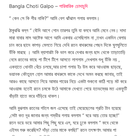
Bangla Choti Galpo –
পারিবারিক চোদাচুদি
“ কেন সে কি পীর নাকি?” আমি বেশ ঝাঁঝাল গলায় বললাম।
ঠাকুরঝি বল্ল “ বৌদি আগে শোন তারপর তুমি যা বলবে আমি মেনে নেব। দাদা
মারা যাবার মাস আষ্টেক আগে আমি একবার এসেছিলাম না ,তখন একদিন বেলায়
চান করে ছাদে কাপড় মেলতে গিয়ে দেখি রতন বাথরুমের পেছন দিকে ঘুলঘুলিতে
উঁকি মারছে । আমি ব্যাপারটা কি ভাল করে দেখার জন্য ছাদ থেকে তাড়াতাড়ি
নেমে রতনের কাছে পা টিপে টিপে আসতে লাগলাম ,দেখলাম শুধু উঁকি নয় ,
একহাতে ধোনটা খেঁচে চলছে,আর চাপা গলায় ইঃ উম করে আওয়াজ ছাড়ছে,
ভয়ানক কৌতুহল হোল আমার বাথরুমে কাকে দেখে অমন করছে জানার, তাই
আরও কাছে আসতে গিয়ে আমার পায়ের নিচে একটা শুকনো কাঠি পড়ে মট করে
আওয়াজ হতেই রতন চমকে উঠে আমাকে দেখতে পেয়ে হতভম্বের মত একফুটি
বাঁড়াটা হাতে করে দাঁড়িয়ে থাকল।
আমি বুঝলাম রতনের পটলে জল এসেছে তাই মেয়েছেলের প্রতি টান হয়েছে
,সেটা কত দূর জানার জন্য গম্ভীর গলায় বললাম “ ঘরে আয় তোর হচ্ছে!”
রতন ভয়ে ভয়ে আমার পিছু পিছু ঘরে এল, ঘরে ঢুকে বললাম “ কবে থেকে
এইসব শুরু করেছিস? দাঁড়া তোর মাকে বলছি!” রতন তৎক্ষণাৎ আমার পা