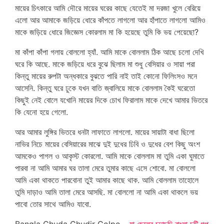
মায়ের চিৎকারে আমি দৌরে মায়ের ঘরের কাছে যেতেই মা দরজা খুলে বেরিয়ে
এলো আর আমাকে জড়িয়ে ধোরে কাঁপতে লাগলো আর হাঁপাতে লাগলো আমিও
মাকে জড়িয়ে ধোরে জিজ্ঞেস কোরলাম মা কি হয়েছে তুমি কি ভয় পেয়েছো?
মা কাঁপা কাঁপা গলায় বোললো হ্যাঁ. আমি মাকে বোললাম ঠিক আছে চলো দেখি
ঘরে কি আছে. মাকে জড়িয়ে ধরে বুঝে ছিলাম মা শুধু বেসিয়ার ও সায়া পরা
কিন্তু মায়ের রুপটা অন্ধকারে বুঝতে পারি নাই তাই কোনো ফিলিংসও মনে
আসেনি. কিন্তু ঘরে ঢুকে যখন বাতি জ্বালিয়ে মাকে বোললাম কৈই ঘরেতো
কিছুই নেই বোলে যখোনি মায়ের দিকে চোখ ফিরালাম মাকে দেখে আমার ভিতরে
কি যেনো হয়ে গেলো.
আর আমার লুঙ্গির ভিতরে ধনটা লাফাতে লাগলো. মায়ের সায়াটা বাধা ছিলো
নাভির নিচে মায়ের বেসিয়ারের মাঝে দুই দুধের ঢিবি ও দুধের বেশ কিছু অংশ
আমকেও পাগল ও আকৃস্ট কোরলো. আমি মাকে বোললাম মা তুমি একা ঘুমাতে
পারবা না আমি আমার ঘর তালা মেরে তুমার কাছে এসে শোবো. মা বোললো
আমি একা থাকতে পারবোনা তুই আমার কাছে থাক. আমি বোললাম তাহোলে
তুমি দাড়াও আমি তালা মেরে আসছি. মা বোললো না আমি একা থাকলে ভয়
পাবো তোর সাথে আমিও যাবো.
Bangla Chuda Chudir Golpo –
মা ছেলের চুদাচুদি বাংলা চটি গল্প