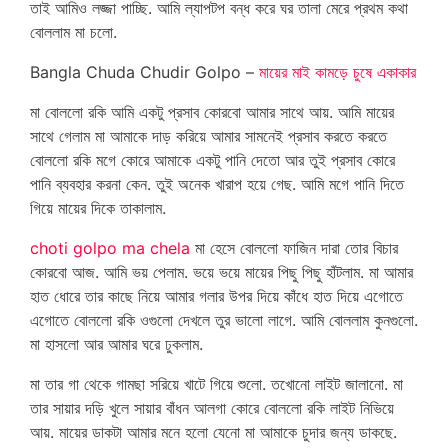
তাই আমিও লজ্জা পাচ্ছি. আমি ল্যাপটপ বন্ধ করে ঘর তালা মেরে প্রথম কথা
বোললাম মা চলো.
Bangla Chuda Chudir Golpo –
মায়ের মাই কামড়ে চুষে একাকার
মা বোললো রকি আমি একটু প্রসাব কোরবো আমার সাথে আয়. আমি মায়ের
সাথে গেলাম মা আমাকে দাড় করিয়ে আমার সামনেই প্রসাব করতে করতে
বোললো রকি মগে কোরে আমাকে একটু পানি দেতো আর তুই প্রসাব কোরে
পানি ব্যবহার করনা কেন. তুই অনেক খারাপ হয়ে গেছ. আমি মগে পানি দিতে
গিয়ে মায়ের দিকে তাকালাম.
choti golpo ma chela
মা হেসে বোললো ফাজিন দারা তোর বিচার
কোরবো আজ. আমি ভয় পেলাম. ভয়ে ভয়ে মায়ের পিছু পিছু হাঁটলাম. মা আমার
হাত ধোরে তার কাছে নিয়ে আমার গলার উপর দিয়ে কাঁধে হাত দিয়ে এগোতে
এগোতে বোললো রকি ওগুলো দেখলে তুর ভালো লাগে. আমি বোললাম কুনগুলো.
মা হাসলো আর আমার ঘরে ঢুকলাম.
মা তার গা থেকে গামছা সরিয়ে খাটে গিয়ে শুলো. তখোনো লাইট জালানো. মা
তার সায়ার দড়ি খুলে সায়ার বাঁধন আলগা কোরে বোললো রকি লাইট নিভিয়ে
আয়. মায়ের ডাকটা আমার মনে হলো যেনো মা আমাকে চুদার জন্য ডাকছে.