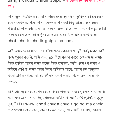
পর্ব ১
আমি ভুলে গিয়েছিলাম যে আমি আমার রুমে ল্যাপটপে ব্রুফ্লিম চালিয়ে রেখে
চলে এসেছিলাম. মাকে আমিই বোললাম মা একটা কিছু জড়িয়ে তুমি তুমার
শরিরটা ঢাকো তারপর চলো. মা বোললো এতো রাতে কেও দেখবেনা তবুও কথাটা
বোলতে বোলতে গামছা জড়িয়ে মা আমার ঘরের দিকে আমার সাথে এলো.
choti chuda chudir golpo ma chela
আমি আমার ঘরের সামনে দার করিয়ে মাকে বোললাম মা তুমি একটু দারাও আমি
একটু পুরসাব করেনি. আমি একটু দুরে গিয়ে পুরসাব করতে বোসলাম মা আমার
দিকে তাকিয়ে আবার আমার রুমের দিকে তাকালো. আমি একটু পর আবার ও
তাকিয়ে দেখি মা আমার ঘরের ভিতর তাকিয়েই আছে. আমার রুম অন্ধকার
ছিলো তাই মনিটারের আলোর উঠানামা দেখে আমার খেয়াল হলো যে মা কি
দেখছে.
আমি তারা হুরো কোরে শেস কোরে মায়ের কাছে এসে ঘরে ডুকলাম মা ও আমার
সাথে ঘরে এলো. মা ও কিছু বোলছেনা আমি ওনা. আমি দেখি ল্যাপটপে তুমুল
চুদাচুদির সীন চোলছে. choti chuda chudir golpo ma chela
মা এতোখোন তা দেখেছে তাই মা লজ্জা পাচ্ছে. আর আমি ধরা পড়ে গেলাম