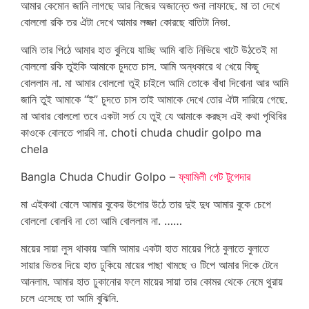
আমার কেমোন জানি লাগছে আর নিজের অজান্তে শুনা লাফাছে. মা তা দেখে
বোললো রকি তর ঐটা দেখে আমার লজ্জা কোরছে বাতিটা নিভা.
আমি তার পিঠে আমার হাত বুলিয়ে যাচ্ছি আমি বাতি নিভিয়ে খাটে উঠতেই মা
বোললো রকি তুইকি আমাকে চুদতে চাস. আমি অন্ধকারে থ খেয়ে কিছু
বোললাম না. মা আমার বোললো তুই চাইলে আমি তোকে বাঁধা দিবোনা আর আমি
জানি তুই আমাকে “ই” চুদতে চাস তাই আমাকে দেখে তোর ঐটা দারিয়ে গেছে.
মা আবার বোললো তবে একটা সর্ত যে তুই যে আমাকে করছস এই কথা পৃথিবির
কাওকে বোলতে পারবি না. choti chuda chudir golpo ma
chela
Bangla Chuda Chudir Golpo –
ফ্যামিলী গেট টুগেদার
মা এইকথা বোলে আমার বুকের উপোর উঠে তার দুই দুধ আমার বুকে চেপে
বোললো বোলবি না তো আমি বোললাম না. ……
মায়ের সায়া লুস থাকায় আমি আমার একটা হাত মায়ের পিঠে বুলাতে বুলাতে
সায়ার ভিতর দিয়ে হাত ঢুকিয়ে মায়ের পাছা খামছে ও টিপে আমার দিকে টেনে
আনলাম. আমার হাত ঢুকানোর ফলে মায়ের সায়া তার কোমর থেকে নেমে থুরায়
চলে এসেছে তা আমি বুঝিনি.