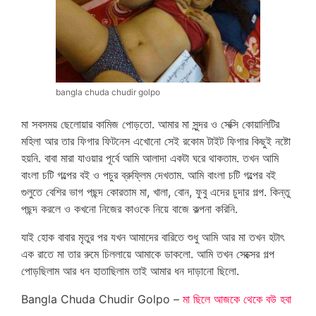
bangla chuda chudir golpo
মা সবসময় ছেলোয়ার কামিজ পোড়তো. আমার মা সুন্দর ও সেক্সি কোয়ালিটির
মহিলা আর তার ফিগার ফিটনেস এখোনো সেই রকোম টাইট ফিগার কিছুই নষ্টো
হয়নি. বাবা মারা যাওয়ার পূর্বে আমি আলাদা একটা ঘরে থাকতাম. তখন আমি
বাংলা চটি গল্পের বই ও পচুর ব্রুফ্লিম দেখতাম. আমি বাংলা চটি গল্পের বই
গুলুতে বেশির ভাগ পছন্দ কোরতাম মা, খালা, বোন, ফুবু এদের চুদার গল্প. কিন্তু
পছন্দ করলে ও কখনো নিজের কাওকে নিয়ে বাজে কল্পনা করিনি.
যাই হোক বাবার মৃতুর পর যখন আমাদের বারিতে শুধু আমি আর মা তখন হটাৎ
এক রাতে মা তার রুমে চিললায়ে আমাকে ডাকলো. আমি তখন সেক্সের গল্প
পোড়ছিলাম আর ধন হাতাছিলাম তাই আমার ধন দাড়ানো ছিলো.
Bangla Chuda Chudir Golpo –
মা ছিলে আজকে থেকে বউ হবা