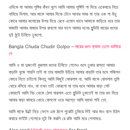
এদিকে মা আমার লুঙ্গির বাঁধন খুলে আমি আমার লুঙ্গিটা পা দিয়ে একেবারে নিচে
নামিয়ে দিলাম. আর মাকে আমার দিকে টেনে আনার সময় মা তার এক পা উচু
কোরে আমার কমোরের উপর দিয়ে রেখে এমোন ভাবে আমাকে জড়িয়ে ধরে তার
মাজাটা আমার মাজার উপর রাখলো যার ফলে আমার ধনের মুন্ডিটা মায়ের গুদের
দুই ঠুটে ঢিবিতে ঢুকলো.
Bangla Chuda Chudir Golpo –
মায়ের গুদে ফ্যাদা ঢেলে ভাসিয়ে
দে
আমি ও মা দুজনেই বুঝলাম গুদের ঢিবিতে গেলেও গুদে ঢুকার রাস্তা আমার
বাড়াটা খুজে পায়নি তাই মা তার মাজাটা উচিয়ে আমার বাড়াটা তার গুদে পজিসন
কোরে নিতে চাইলো কিন্তু আমি কিছুই কোরলাম না. আমি মাকে বোললাম তুমি
ধোরে বসিয়ে নাও. মা তখন তাই কোরলো মা তার গুদে আমার বাড়া সেট
কোরতই আমি নিচ থেকে ঠেলা মারলাম এতে মুন্ডিটা ঢুকতেই মা তার গুদ দিয়ে
আমার বাড়া কামরে ধোরে বোললো ওরে আস্তে আমি ব্যাথা পাই তো.
আমি মাকে উল্টে নিচে ফেলে এক ঠাপে পুরোটা ঢুকিয়ে দিই আর মাও বলে উঠল
বাবারে ফাইটা গেলোরে তুই কি করলি রে রকি আমি মরে গেলামরে.
Also read
Hindi sex stories
for free!