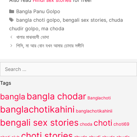
Categories
Bangla Panu Golpo
Tags
bangla choti golpo
,
bengali sex stories
,
chuda
chudir golpo
,
ma choda
খালার মাঝবয়সী ভোদা
পিসি, মা আর বোন যখন আমার চোদার সঙ্গীনি
Search
for:
Tags
bangla chodar
bangla
Banglachoti
banglachotikahini
banglachotikahinii
bengali sex stories
choti
choda
choti69
choti stories