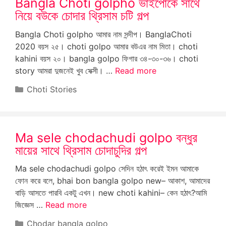
Bangla Choti golpho ভাইপোকে সাথে
নিয়ে বউকে চোদার থ্রিসাম চটি গল্প
Bangla Choti golpho আমার নাম সন্দীপ। BanglaChoti
2020 বয়স ২৫। choti golpo আমার বউএর নাম মিতা। choti
kahini বয়স ২০। bangla golpo ফিগার ৩৪-৩০-৩৬। choti
story আমরা দুজনেই খুব সেক্সী। …
Read more
Categories
Choti Stories
Ma sele chodachudi golpo বন্ধুর
মায়ের সাথে থ্রিসাম চোদাচুদির গল্প
Ma sele chodachudi golpo সেদিন হঠাৎ করেই ইমন আমাকে
ফোন করে বলে, bhai bon bangla golpo new– আকাশ, আমাদের
বাড়ি আসতে পারবি একটু এখন। new choti kahini– কেন হঠাৎ?আমি
জিজ্ঞেস …
Read more
Categories
Chodar bangla golpo