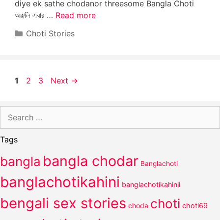
diye ek sathe chodanor threesome Bangla Choti
অঞ্জলি এবার …
Read more
Categories
Choti Stories
Page
Page
Page
1
2
3
Next
→
Search
for:
Tags
bangla chodar
bangla
Banglachoti
banglachotikahini
banglachotikahinii
bengali sex stories
choti
choda
choti69