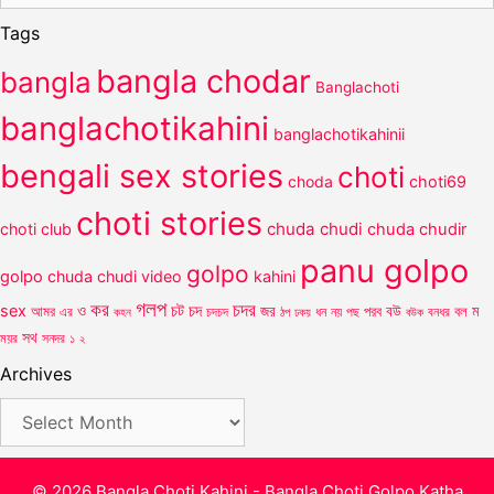
Tags
bangla chodar
bangla
Banglachoti
banglachotikahini
banglachotikahinii
bengali sex stories
choti
choda
choti69
choti stories
chuda chudi
choti club
chuda chudir
panu golpo
golpo
golpo
chuda chudi video
kahini
গলপ
কর
চদর
চট
sex
ও
চদ
আমর
জর
পরব
বউ
বল
ম
এর
কহন
চদচদ
ঠপ
ধন
নয়
পছ
বউক
বনধর
ঢকয়
সথ
ময়র
সনদর
১
২
Archives
Archives
© 2026 Bangla Choti Kahini - Bangla Choti Golpo Katha